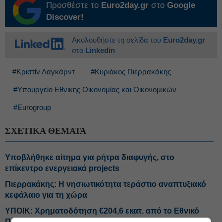
Προσθέστε το
Euro2day.gr
στο
Google
Discover!
Ακολουθήστε τη σελίδα του
Euro2day.gr
στο
Linkedin
#Κριστίν Λαγκάρντ
#Κυριάκος Πιερρακάκης
#Υπουργείο Εθνικής Οικονομίας και Οικονομικών
#Eurogroup
ΣΧΕΤΙΚΑ ΘΕΜΑΤΑ
Υποβλήθηκε αίτημα για ρήτρα διαφυγής, στο
επίκεντρο ενεργειακά projects
Πιερρακάκης: Η νησιωτικότητα τεράστιο αναπτυξιακό
κεφάλαιο για τη χώρα
ΥΠΟΙΚ: Χρηματοδότηση €204,6 εκατ. από το Εθνικό
Πρόγραμμα Ανάπτυξης για την ανάπλαση της ΔΕΘ