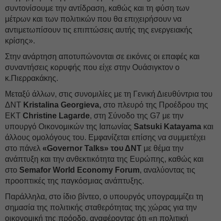
συντονίσουμε την αντίδραση, καθώς και τη φύση των
μέτρων και των πολιτικών που θα επιχειρήσουν να
αντιμετωπίσουν τις επιπτώσεις αυτής της ενεργειακής
κρίσης».
Στην ανάρτηση αποτυπώνονται σε εικόνες οι επαφές και
συναντήσεις κορυφής που είχε στην Ουάσιγκτον ο
κ.Πιερρακάκης.
Μεταξύ άλλων, στις συνομιλίες με τη Γενική Διευθύντρια του
ΔΝΤ
Kristalina Georgieva,
στο πλευρό της Προέδρου της
ΕΚΤ
Christine Lagarde
, στη Σύνοδο της G7 με την
υπουργό Οικονομικών της Ιαπωνίας
Satsuki
Katayama
και
άλλους ομολόγους του. Εμφανίζεται επίσης να συμμετέχει
στο πάνελ
«Governor Talks» του ΔΝΤ
με θέμα την
ανάπτυξη και την ανθεκτικότητα της Ευρώπης, καθώς και
στο
Semafor
World
Economy Forum
, αναλύοντας τις
προοπτικές της παγκόσμιας ανάπτυξης.
Παράλληλα, στο ίδιο βίντεο, ο υπουργός υπογραμμίζει τη
σημασία της πολιτικής σταθερότητας της χώρας για την
οικονομική της πρόοδο, αναφέροντας ότι «η πολιτική