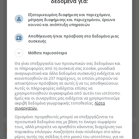
δεδομένα για:
Εξατομικευμένη διαφήμιση και περιεχόμενο,
μέτρηση διαφήμισης και περιεχομένου, έρευνα
κοινού και ανάπτυξη υπηρεσιών
Αποθήκευση ή/και πρόσβαση στα δεδομένα μιας
συσκευής
Μάθετε περισσότερα
Θα γίνει επεξεργασία των προσωπικών σας δεδομένων και
οι πληροφορίες από τη συσκευή σας (cookie, μοναδικά
αναγνωριστικά και άλλα δεδομένα συσκευής) ενδέχεται να
κοινοποιηθούν σε 237 παρόχους, οι οποίοι μπορούν να
αποκτήσουν πρόσβαση σε αυτές ή να τις αποθηκεύσουν.
Αυτές οι πληροφορίες ενδέχεται επίσης να
χρησιμοποιηθούν συγκεκριμένα από αυτόν τον ιστότοπο.
Εμείς και οι συνεργάτες μας ενδέχεται να χρησιμοποιούμε
ακριβή δεδομένα γεωγραφικής τοποθεσίας.
Λίστα
συνεργατών.
Ορισμένοι προμηθευτές μπορεί να επεξεργάζονται τα
προσωπικά δεδομένα σας με βάση το έννομο συμφέρον
τους, αλλά μπορείτε να αρνηθείτε κάνοντας διαχείριση των
Προσθέστε το euro2day.gr στο Discover
παρακάτω επιλογών. Αναζητήστε έναν σύνδεσμο στο κάτω
μέρος αυτής της σελίδας ή στο μενού του ιστοτόπου, για να