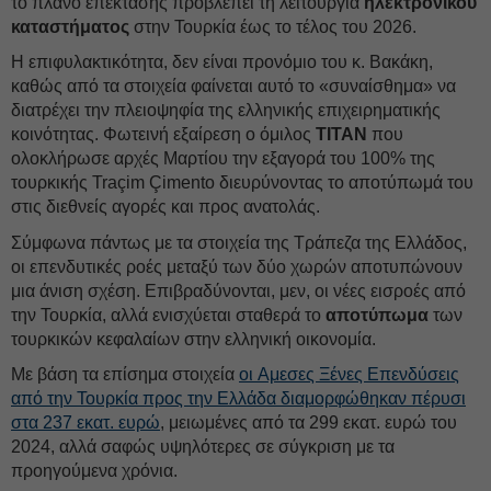
το πλάνο επέκτασης προβλέπει τη λειτουργία
ηλεκτρονικού
καταστήματος
στην Τουρκία έως το τέλος του 2026.
Η επιφυλακτικότητα, δεν είναι προνόμιο του κ. Βακάκη,
καθώς από τα στοιχεία φαίνεται αυτό το «συναίσθημα» να
διατρέχει την πλειοψηφία της ελληνικής επιχειρηματικής
κοινότητας. Φωτεινή εξαίρεση ο όμιλος
ΤIΤΑΝ
που
ολοκλήρωσε αρχές Μαρτίου την εξαγορά του 100% της
τουρκικής Traçim Çimento διευρύνοντας το αποτύπωμά του
στις διεθνείς αγορές και προς ανατολάς.
Σύμφωνα πάντως με τα στοιχεία της Tράπεζα της Ελλάδος,
οι επενδυτικές ροές μεταξύ των δύο χωρών αποτυπώνουν
μια άνιση σχέση. Eπιβραδύνονται, μεν, οι νέες εισροές από
την Τουρκία, αλλά ενισχύεται σταθερά το
αποτύπωμα
των
τουρκικών κεφαλαίων στην ελληνική οικονομία.
Με βάση τα επίσημα στοιχεία
οι Αμεσες Ξένες Επενδύσεις
από την Τουρκία προς την Ελλάδα διαμορφώθηκαν πέρυσι
στα 237 εκατ. ευρώ
, μειωμένες από τα 299 εκατ. ευρώ του
2024, αλλά σαφώς υψηλότερες σε σύγκριση με τα
προηγούμενα χρόνια.