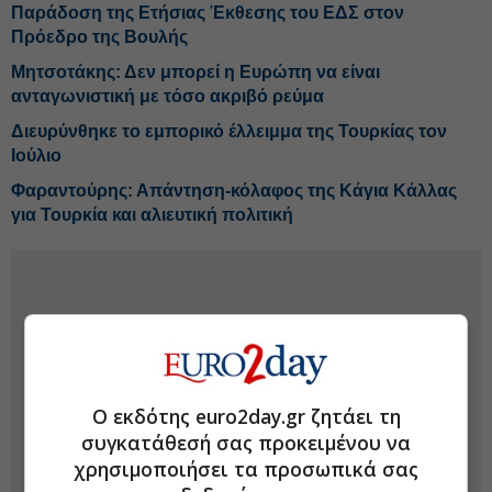
Παράδοση της Ετήσιας Έκθεσης του ΕΔΣ στον
Πρόεδρο της Βουλής
Μητσοτάκης: Δεν μπορεί η Ευρώπη να είναι
ανταγωνιστική με τόσο ακριβό ρεύμα
Διευρύνθηκε το εμπορικό έλλειμμα της Τουρκίας τον
Ιούλιο
Φαραντούρης: Απάντηση-κόλαφος της Κάγια Κάλλας
για Τουρκία και αλιευτική πολιτική
Ο εκδότης euro2day.gr ζητάει τη
συγκατάθεσή σας προκειμένου να
χρησιμοποιήσει τα προσωπικά σας