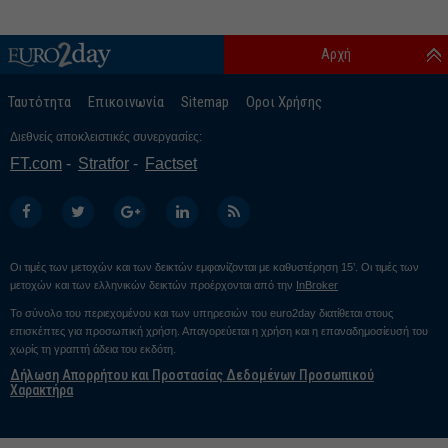
Αρχή
Ταυτότητα
Επικοινωνία
Sitemap
Οροι Χρήσης
Διεθνείς αποκλειστικές συνεργασίες:
FT.com
Stratfor
Factset
Οι τιμές των μετοχών και των δεικτών εμφανίζονται με καθυστέρηση 15’. Οι τιμές των
μετοχών και των ελληνικών δεικτών προέρχονται από την
InBroker
Το σύνολο του περιεχομένου και των υπηρεσιών του euro2day διατίθεται στους
επισκέπτες για προσωπική χρήση. Απαγορεύεται η χρήση και η επαναδημοσίευσή του
χωρίς τη γραπτή άδεια του εκδότη.
Δήλωση Απορρήτου και Προστασίας Δεδομένων Προσωπικού
Χαρακτήρα