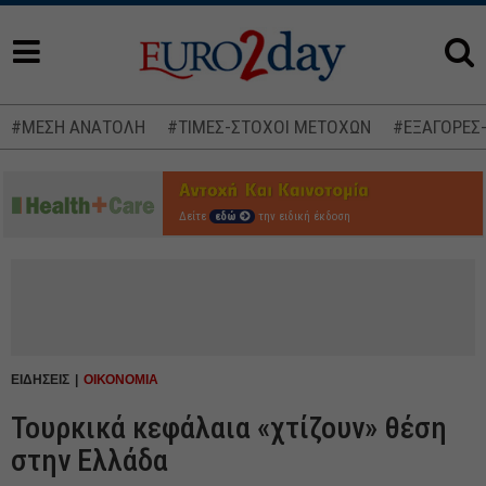
#ΜΕΣΗ ΑΝΑΤΟΛΗ
#ΤΙΜΕΣ-ΣΤΟΧΟΙ ΜΕΤΟΧΩΝ
#ΕΞΑΓΟΡΕΣ
Δείτε
εδώ
την ειδική έκδοση
ΕΙΔΗΣΕΙΣ
ΟΙΚΟΝΟΜΙΑ
Τουρκικά κεφάλαια «χτίζουν» θέση
στην Ελλάδα