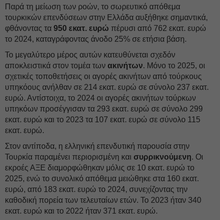
Παρά τη μείωση των ροών, το σωρευτικό απόθεμα
τουρκικών επενδύσεων στην Ελλάδα αυξήθηκε σημαντικά,
φθάνοντας τα
950 εκατ. ευρώ
πέρυσι από 762 εκατ. ευρώ
το 2024, καταγράφοντας άνοδο 25% σε ετήσια βάση.
Το μεγαλύτερο μέρος αυτών κατευθύνεται σχεδόν
αποκλειστικά στον τομέα των
ακινήτων
. Μόνο το 2025, οι
σχετικές τοποθετήσεις οι αγορές ακινήτων από τούρκους
υπηκόους ανήλθαν σε 214 εκατ. ευρώ σε σύνολο 237 εκατ.
ευρώ. Αντίστοιχα, το 2024 οι αγορές ακινήτων τούρκων
υπηκόων προσέγγισαν τα 293 εκατ. ευρώ σε σύνολο 299
εκατ. ευρώ και το 2023 τα 107 εκατ. ευρώ σε σύνολο 115
εκατ. ευρώ.
Στον αντίποδα, η ελληνική επενδυτική παρουσία στην
Τουρκία παραμένει περιορισμένη και
συρρικνούμενη
. Οι
εκροές ΑΞΕ διαμορφώθηκαν μόλις σε 10 εκατ. ευρώ το
2025, ενώ το συνολικό απόθεμα μειώθηκε στα 160 εκατ.
ευρώ, από 183 εκατ. ευρώ το 2024, συνεχίζοντας την
καθοδική πορεία των τελευταίων ετών. Το 2023 ήταν 340
εκατ. ευρώ και το 2022 ήταν 371 εκατ. ευρώ.