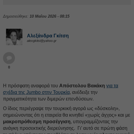
Δημοσιεύθηκε:
10 Μαΐου 2026 - 08:15
Αλεξάνδρα Γκίτση
alexgkitsi@yahoo.gr
0
Η πρόσφατη αναφορά του
Απόστολου Βακάκη
για τα
σχέδια της Jumbο στην Τουρκία
, ανέδειξε την
πραγματικότητα των διμερών επενδύσεων.
Ο ίδιος περιέγραψε την τουρκική αγορά ως «δύσκολη»,
σημειώνοντας ότι η εταιρεία θα κινηθεί «χωρίς άγχος» και με
μακροπρόθεσμη προσέγγιση
, υπογραμμίζοντας την
ανάγκη προσεκτικής διερεύνησης. Γι’ αυτό σε πρώτη φάση