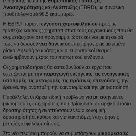
ενίσχυσης μέσω της
Ευρωπαϊκής Τράπεζας
Ανασυγκρότησης και Ανάπτυξης
(EBRD), με συνολικό
προϋπολογισμό 98,5 εκατ. ευρώ.
Η EBRD παρέχει
εγγύηση χαρτοφυλακίου
προς τις
τράπεζες και τους χρηματοπιστωτικούς οργανισμούς που θα
συμμετάσχουν στο πρόγραμμα, ώστε εκείνοι με τη σειρά
τους να δώσουν
νέα δάνεια
σε επιχειρήσεις με μειωμένο
ρίσκο. Δηλαδή το κράτος και οι ευρωπαϊκοί θεσμοί
αναλαμβάνουν μέρος του πιστωτικού κινδύνου.
Οι χρηματοδοτήσεις θα κατευθυνθούν σε έργα που
σχετίζονται
με την παραγωγή ενέργειας, τις ενεργειακές
υποδομές, τις μεταφορές, τις πράσινες επενδύσεις
, την
έρευνα, την ανάπτυξη, την καινοτομία και την ψηφιοποίηση.
Παράλληλα, υπάρχει ειδική πρόβλεψη για μη εισηγμένες
μικρομεσαίες επιχειρήσεις που βρίσκονται σε αρχικό στάδιο
δραστηριότητας ή αναπτύσσουν νέα οικονομική
δραστηριότητα, καθώς και για καινοτόμες επιχειρήσεις
μεσαίας κεφαλαιοποίησης.
Στο νέο πλαίσιο μπορούν να συμμετάσχουν
μικρομεσαίες