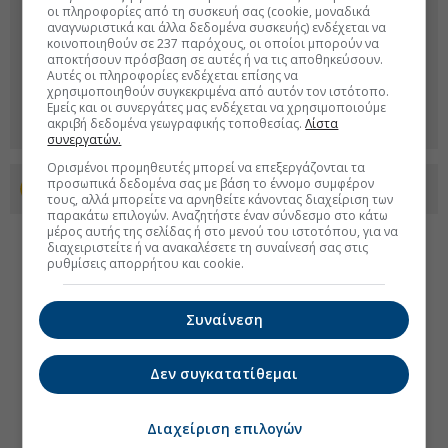
οι πληροφορίες από τη συσκευή σας (cookie, μοναδικά
αναγνωριστικά και άλλα δεδομένα συσκευής) ενδέχεται να
κοινοποιηθούν σε 237 παρόχους, οι οποίοι μπορούν να
αποκτήσουν πρόσβαση σε αυτές ή να τις αποθηκεύσουν.
Αυτές οι πληροφορίες ενδέχεται επίσης να
χρησιμοποιηθούν συγκεκριμένα από αυτόν τον ιστότοπο.
Εμείς και οι συνεργάτες μας ενδέχεται να χρησιμοποιούμε
ακριβή δεδομένα γεωγραφικής τοποθεσίας.
Λίστα
συνεργατών.
Ορισμένοι προμηθευτές μπορεί να επεξεργάζονται τα
προσωπικά δεδομένα σας με βάση το έννομο συμφέρον
Προσθέστε το euro2day.gr στο Discover
τους, αλλά μπορείτε να αρνηθείτε κάνοντας διαχείριση των
παρακάτω επιλογών. Αναζητήστε έναν σύνδεσμο στο κάτω
μέρος αυτής της σελίδας ή στο μενού του ιστοτόπου, για να
διαχειριστείτε ή να ανακαλέσετε τη συναίνεσή σας στις
ρυθμίσεις απορρήτου και cookie.
Συναίνεση
Δεν συγκατατίθεμαι
Διαχείριση επιλογών