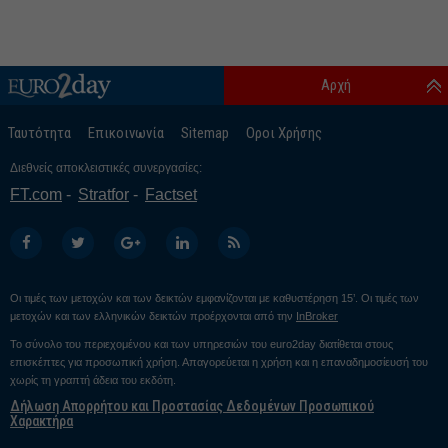
Αρχή
Ταυτότητα
Επικοινωνία
Sitemap
Οροι Χρήσης
Διεθνείς αποκλειστικές συνεργασίες:
FT.com
Stratfor
Factset
Οι τιμές των μετοχών και των δεικτών εμφανίζονται με καθυστέρηση 15’. Οι τιμές των
μετοχών και των ελληνικών δεικτών προέρχονται από την
InBroker
Το σύνολο του περιεχομένου και των υπηρεσιών του euro2day διατίθεται στους
επισκέπτες για προσωπική χρήση. Απαγορεύεται η χρήση και η επαναδημοσίευσή του
χωρίς τη γραπτή άδεια του εκδότη.
Δήλωση Απορρήτου και Προστασίας Δεδομένων Προσωπικού
Χαρακτήρα