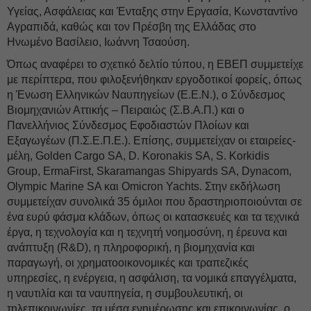
Υγείας, Ασφάλειας και Ένταξης στην Εργασία, Κωνσταντίνο
Αγραπιδά, καθώς και τον Πρέσβη της Ελλάδας στο
Ηνωμένο Βασίλειο, Ιωάννη Τσαούση.
Όπως αναφέρει το σχετικό δελτίο τύπου, η ΕΒΕΠ συμμετείχε
με περίπτερα, που φιλοξενήθηκαν εργοδοτικοί φορείς, όπως
η Ένωση Ελληνικών Ναυπηγείων (Ε.Ε.Ν.), ο Σύνδεσμος
Βιομηχανιών Αττικής – Πειραιώς (Σ.Β.Α.Π.) και ο
Πανελλήνιος Σύνδεσμος Εφοδιαστών Πλοίων και
Εξαγωγέων (Π.Σ.Ε.Π.Ε.). Επίσης, συμμετείχαν οι εταιρείες-
μέλη, Golden Cargo SA, D. Koronakis SA, S. Korkidis
Group, ErmaFirst, Skaramangas Shipyards SA, Dynacom,
Olympic Marine SA και Omicron Yachts. Στην εκδήλωση
συμμετείχαν συνολικά 35 όμιλοι που δραστηριοποιούνται σε
ένα ευρύ φάσμα κλάδων, όπως οι κατασκευές και τα τεχνικά
έργα, η τεχνολογία και η τεχνητή νοημοσύνη, η έρευνα και
ανάπτυξη (R&D), η πληροφορική, η βιομηχανία και
παραγωγή, οι χρηματοοικονομικές και τραπεζικές
υπηρεσίες, η ενέργεια, η ασφάλιση, τα νομικά επαγγέλματα,
η ναυτιλία και τα ναυπηγεία, η συμβουλευτική, οι
τηλεπικοινωνίες, τα μέσα ενημέρωσης και επικοινωνίας, ο