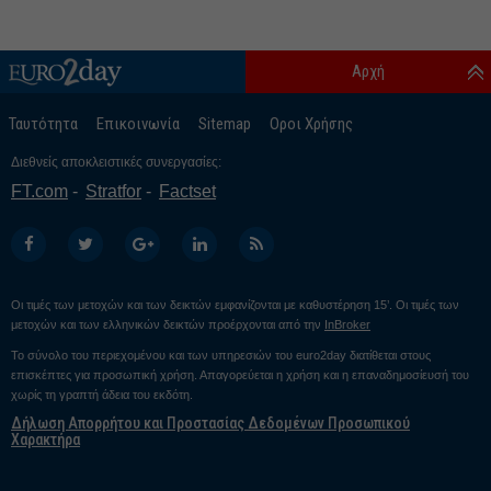
Αρχή
Ταυτότητα
Επικοινωνία
Sitemap
Οροι Χρήσης
Διεθνείς αποκλειστικές συνεργασίες:
FT.com
Stratfor
Factset
Οι τιμές των μετοχών και των δεικτών εμφανίζονται με καθυστέρηση 15’. Οι τιμές των
μετοχών και των ελληνικών δεικτών προέρχονται από την
InBroker
Το σύνολο του περιεχομένου και των υπηρεσιών του euro2day διατίθεται στους
επισκέπτες για προσωπική χρήση. Απαγορεύεται η χρήση και η επαναδημοσίευσή του
χωρίς τη γραπτή άδεια του εκδότη.
Δήλωση Απορρήτου και Προστασίας Δεδομένων Προσωπικού
Χαρακτήρα