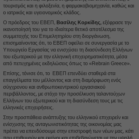
τουρισμός και η φιλοξενία, η φαρμακοβιομηχανία, καθώς και
ο ιατρικός και υγειονομικός κλάδος.
Ο πρόεδρος του ΕΒΕΠ,
Βασίλης Κορκίδης,
εξέφρασε την
ικανοποίησή του για το ιδιαίτερα θετικό αποτέλεσμα της
συμμετοχής του Επιμελητηρίου στη διοργάνωση,
επισημαίνοντας ότι, το ΕΒΕΠ οφείλει σε συνεργασία με το
Υπουργείο Εργασίας να ενισχύσει τη διασύνδεση Ελλήνων
του εξωτερικού με την ελληνική επιχειρηματικότητα, μέσα
από πετυχημένες εκδηλώσεις όπως το «Rebrain Greece».
Επίσης, τόνισε ότι, το ΕΒΕΠ επενδύει σταθερά στα
επαγγέλματα του μέλλοντος και στη διαμόρφωση ενός
σύγχρονου και ανθρωποκεντρικού εργασιακού
περιβάλλοντος, με στόχο την προσέλκυση ταλαντούχων
Ελλήνων του εξωτερικού και τη διασύνδεση τους με τις
ελληνικές επιχειρήσεις.
Στην προσπάθεια ανάπτυξης του ελληνικού επιχειρείν και
ενίσχυσης της ανταγωνιστικότητας της οικονομίας μας
πρέπει να επενδύσουμε στην επιστροφή των νέων μας, κάτι
που επιθυμούν και εκείνοι και επιβεβαιώνεται με την υψηλή