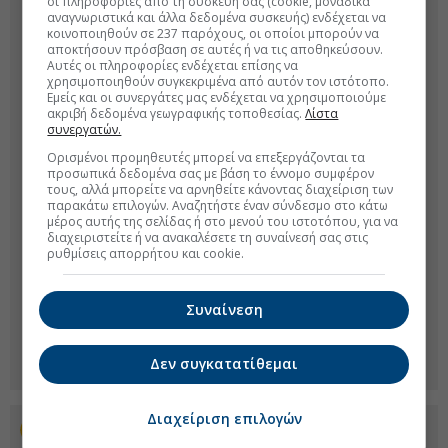
οι πληροφορίες από τη συσκευή σας (cookie, μοναδικά
αναγνωριστικά και άλλα δεδομένα συσκευής) ενδέχεται να
κοινοποιηθούν σε 237 παρόχους, οι οποίοι μπορούν να
αποκτήσουν πρόσβαση σε αυτές ή να τις αποθηκεύσουν.
Αυτές οι πληροφορίες ενδέχεται επίσης να
χρησιμοποιηθούν συγκεκριμένα από αυτόν τον ιστότοπο.
Εμείς και οι συνεργάτες μας ενδέχεται να χρησιμοποιούμε
ακριβή δεδομένα γεωγραφικής τοποθεσίας.
Λίστα
συνεργατών.
Ορισμένοι προμηθευτές μπορεί να επεξεργάζονται τα
προσωπικά δεδομένα σας με βάση το έννομο συμφέρον
τους, αλλά μπορείτε να αρνηθείτε κάνοντας διαχείριση των
παρακάτω επιλογών. Αναζητήστε έναν σύνδεσμο στο κάτω
μέρος αυτής της σελίδας ή στο μενού του ιστοτόπου, για να
διαχειριστείτε ή να ανακαλέσετε τη συναίνεσή σας στις
ρυθμίσεις απορρήτου και cookie.
Συναίνεση
Δεν συγκατατίθεμαι
Διαχείριση επιλογών
Προσθέστε το euro2day.gr στο Discover