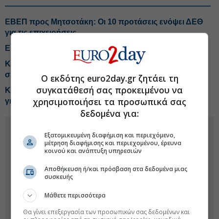
ΕΒΕΠ προς Μητσοτάκη: Οι 10 προτάσεις ενόψει ΔΕΘ
για τις επιχειρήσεις
ΕΒΕΠ: Συναγερμός για τα Στενά του Ορμούζ
Κεραμέως: Θεσπίζουμε τη δυνατότητα για
συμπληρωματική σύνταξη
Ο εκδότης euro2day.gr ζητάει τη
συγκατάθεσή σας προκειμένου να
Κεραμέως: Επεκτείνεται το πρόγραμμα απασχόλησης
χρησιμοποιήσει τα προσωπικά σας
για ανέργους ηλικίας 55-74 ετών
δεδομένα για:
Εξατομικευμένη διαφήμιση και περιεχόμενο,
μέτρηση διαφήμισης και περιεχομένου, έρευνα
κοινού και ανάπτυξη υπηρεσιών
Αποθήκευση ή/και πρόσβαση στα δεδομένα μιας
συσκευής
Μάθετε περισσότερα
Θα γίνει επεξεργασία των προσωπικών σας δεδομένων και