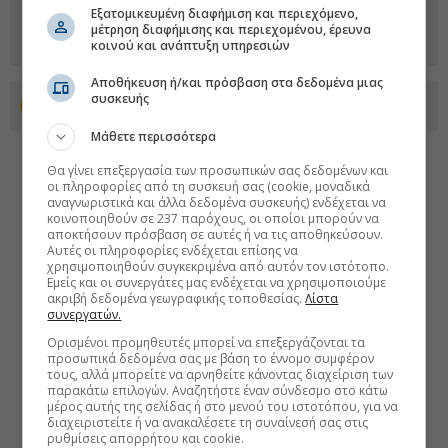
Εξατομικευμένη διαφήμιση και περιεχόμενο,
μέτρηση διαφήμισης και περιεχομένου, έρευνα
κοινού και ανάπτυξη υπηρεσιών
Αποθήκευση ή/και πρόσβαση στα δεδομένα μιας
συσκευής
Προσθέστε το euro2day.gr στο Discover
Μάθετε περισσότερα
Θα γίνει επεξεργασία των προσωπικών σας δεδομένων και
οι πληροφορίες από τη συσκευή σας (cookie, μοναδικά
αναγνωριστικά και άλλα δεδομένα συσκευής) ενδέχεται να
κοινοποιηθούν σε 237 παρόχους, οι οποίοι μπορούν να
αποκτήσουν πρόσβαση σε αυτές ή να τις αποθηκεύσουν.
Αυτές οι πληροφορίες ενδέχεται επίσης να
χρησιμοποιηθούν συγκεκριμένα από αυτόν τον ιστότοπο.
Εμείς και οι συνεργάτες μας ενδέχεται να χρησιμοποιούμε
ακριβή δεδομένα γεωγραφικής τοποθεσίας.
Λίστα
συνεργατών.
Ορισμένοι προμηθευτές μπορεί να επεξεργάζονται τα
προσωπικά δεδομένα σας με βάση το έννομο συμφέρον
τους, αλλά μπορείτε να αρνηθείτε κάνοντας διαχείριση των
παρακάτω επιλογών. Αναζητήστε έναν σύνδεσμο στο κάτω
μέρος αυτής της σελίδας ή στο μενού του ιστοτόπου, για να
διαχειριστείτε ή να ανακαλέσετε τη συναίνεσή σας στις
ρυθμίσεις απορρήτου και cookie.