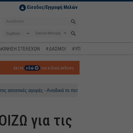
Είσοδος/Εγγραφή Μελών
Σύμβολο
ΚΙΝΗΣΗ ΣΤΕΛΕΧΩΝ
#ΔΑΣΜΟΙ
#ΥΠΟΚΛΟΠΕΣ
#ΠΛΗΘΩΡΙΣΜ
Δείτε
εδώ
την ειδική έκδοση
ικές αγορές - Ανοδικά το πετρέλαιο
ΙΖΩ για τις