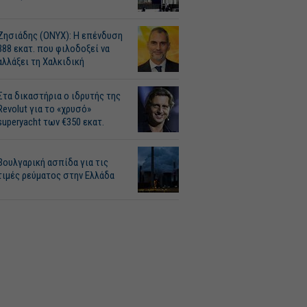
Ζησιάδης (ONYX): Η επένδυση
388 εκατ. που φιλοδοξεί να
αλλάξει τη Χαλκιδική
Στα δικαστήρια ο ιδρυτής της
Revolut για το «χρυσό»
superyacht των €350 εκατ.
Βουλγαρική ασπίδα για τις
τιμές ρεύματος στην Ελλάδα