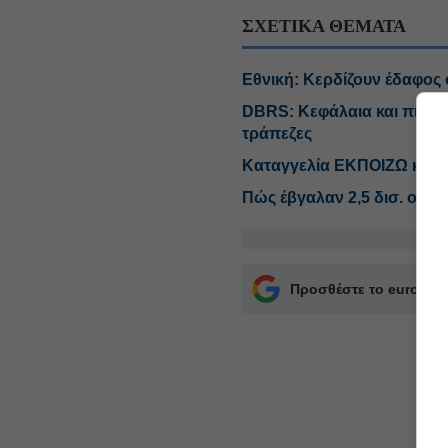
ΣΧΕΤΙΚΑ ΘΕΜΑΤΑ
Εθνική: Κερδίζουν έδαφος 
DBRS: Κεφάλαια και πιστωτ
τράπεζες
Καταγγελία ΕΚΠΟΙΖΩ κατά τ
Πώς έβγαλαν 2,5 δισ. οι τ
Προσθέστε το euro2day