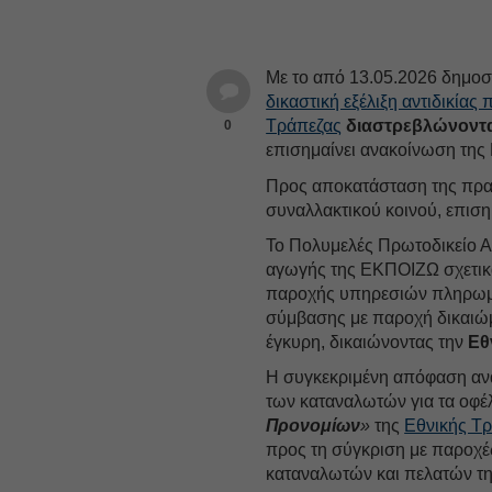
Με το από 13.05.2026 δημοσ
δικαστική εξέλιξη αντιδικία
Τράπεζας
διαστρεβλώνοντ
0
επισημαίνει ανακοίνωση της 
Προς αποκατάσταση της πραγ
συναλλακτικού κοινού, επιση
Το Πολυμελές Πρωτοδικείο Α
αγωγής της ΕΚΠΟΙΖΩ σχετικ
παροχής υπηρεσιών πληρωμών
σύμβασης με παροχή δικαιώμα
έγκυρη, δικαιώνοντας την
Εθ
Η συγκεκριμένη απόφαση ανα
των καταναλωτών για τα οφέ
Προνομίων
»
της
Εθνικής Τ
προς τη σύγκριση με παροχ
καταναλωτών και πελατών τη