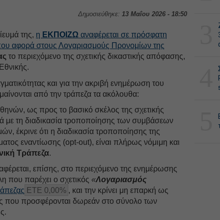
Δημοσιεύθηκε:
13 Μαΐου 2026 - 18:50
3
ίευμά της,
η
ΕΚΠΟΙΖΩ
αναφέρεται σε πρόσφατη
ς που αφορά στους Λογαριασμούς Προνομίων της
ας
το περιεχόμενο της σχετικής δικαστικής απόφασης,
Εθνικής.
4
ματικότητας και για την ακριβή ενημέρωση του
μαίνονται από την τράπεζα τα ακόλουθα:
θηνών, ως προς το βασικό σκέλος της σχετικής
5
ά με τη διαδικασία τροποποίησης των συμβάσεων
, έκρινε ότι η διαδικασία τροποποίησης της
τος εναντίωσης (opt-out), είναι πλήρως νόμιμη και
νική Τράπεζα
.
φέρεται, επίσης, στο περιεχόμενο της ενημέρωσης
λη που παρέχει ο σχετικός
«
Λογαριασμός
ράπεζας
ΕΤΕ 0,00%
, και την κρίνει μη επαρκή ως
ές που προσφέρονται δωρεάν στο σύνολο των
ς.