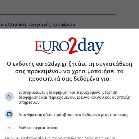
οι ελληνικές εξαγωγές τροφίμων
ική επέκταση θωρακίζουν τις ελληνικές
ης ΕΤΕ για τις νέες «Dual Mastercard»
ράπεζες το πρώτο εξάμηνο
Ο εκδότης euro2day.gr ζητάει τη συγκατάθεσή
σας προκειμένου να χρησιμοποιήσει τα
προσωπικά σας δεδομένα για:
.gr στο Discover
Εξατομικευμένη διαφήμιση και περιεχόμενο, μέτρηση
διαφήμισης και περιεχομένου, έρευνα κοινού και ανάπτυξη
υπηρεσιών
Αποθήκευση ή/και πρόσβαση στα δεδομένα μιας συσκευής
Μάθετε περισσότερα
Θα γίνει επεξεργασία των προσωπικών σας δεδομένων και οι