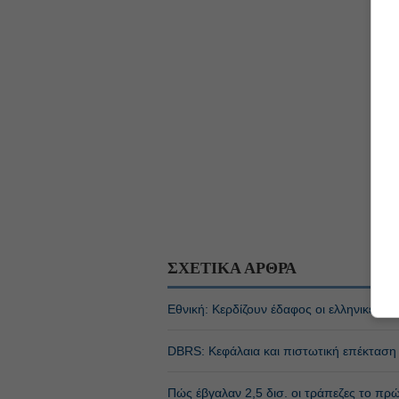
ΣΧΕΤΙΚΑ ΑΡΘΡΑ
Εθνική: Κερδίζουν έδαφος οι ελληνικές ε
DBRS: Κεφάλαια και πιστωτική επέκταση 
Πώς έβγαλαν 2,5 δισ. οι τράπεζες το πρ