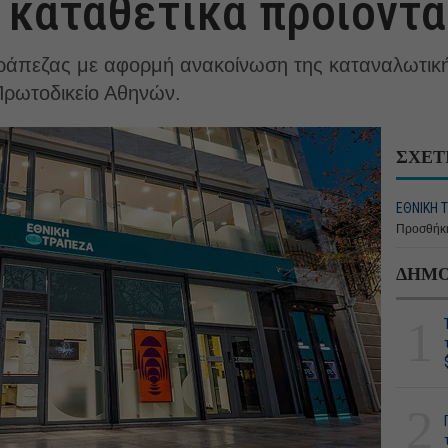
 καταθετικά προϊόντα
ράπεζας με αφορμή ανακοίνωση της καταναλωτικ
Πρωτοδικείο Αθηνών.
ΣΧΕΤ
ΕΘΝΙΚΗ 
Προσθήκη
ΔΗΜΟ
1
2