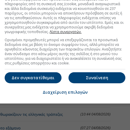
πληροφορίες από τη συσκευή σας (cookie, μοναδικά αναγνωριστικά
και άλλα δεδομένα συσκευής) ενδέχεται να κοινοποιηθούν σε 237
παρόχους, οι οποίοι μπορούν να αποκτήσουν πρόσβαση σε αυτές ή
να τις αποθηκεύσουν. Αυτές οι πληροφορίες ενδέχεται επίσης να
χρησιμοποιηθούν συγκεκριμένα από αυτόν τον ιστότοπο. Εμείς και οι
συνεργάτες μας ενδέχεται να χρησιμοποιούμε ακριβή δεδομένα
γεωγραφικής τοποθεσίας.
Λίστα συνεργατών.
Ορισμένοι προμηθευτές μπορεί να επεξεργάζονται τα προσωπικά
δεδομένα σας με βάση το έννομο συμφέρον τους, αλλά μπορείτε να
αρνηθείτε κάνοντας διαχείριση των παρακάτω επιλογών. Αναζητήστε
έναν σύνδεσμο στο κάτω μέρος αυτής της σελίδας ή στο μενού του
ιστοτόπου, για να διαχειριστείτε ή να ανακαλέσετε τη συναίνεσή σας
στις ρυθμίσεις απορρήτου και cookie.
Δεν συγκατατίθεμαι
Συναίνεση
τη Μετοχή
Περισσότερα για
Διαχείριση επιλογών
ξαγωγές τροφίμων
(11:48 04/08/2026)
θωρακίζουν τις ελληνικές τράπεζες
(10:44 04/08/2026)
ώτο εξάμηνο
(07:27 04/08/2026)