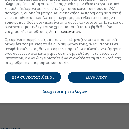
πληροφορίες από τη συσκευή σας (cookie, μοναδικά αναγνωριστικά
και άλλα δεδομένα συσκευής) ενδέχεται να κοινοποιηθούν σε 237
παρόχους, οι οποίοι μπορούν να αποκτήσουν πρόσβαση σε αυτές ή
να τις αποθηκεύσουν. Αυτές οι πληροφορίες ενδέχεται επίσης να
χρησιμοποιηθούν συγκεκριμένα από αυτόν τον ιστότοπο. Εμείς και οι
συνεργάτες μας ενδέχεται να χρησιμοποιούμε ακριβή δεδομένα
γεωγραφικής τοποθεσίας.
Λίστα συνεργατών.
Ορισμένοι προμηθευτές μπορεί να επεξεργάζονται τα προσωπικά
δεδομένα σας με βάση το έννομο συμφέρον τους, αλλά μπορείτε να
αρνηθείτε κάνοντας διαχείριση των παρακάτω επιλογών. Αναζητήστε
έναν σύνδεσμο στο κάτω μέρος αυτής της σελίδας ή στο μενού του
ιστοτόπου, για να διαχειριστείτε ή να ανακαλέσετε τη συναίνεσή σας
στις ρυθμίσεις απορρήτου και cookie.
Δεν συγκατατίθεμαι
Συναίνεση
Διαχείριση επιλογών