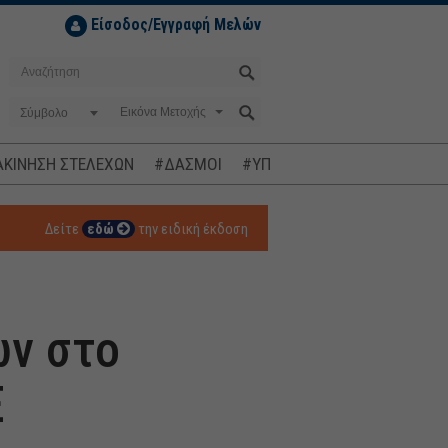
Είσοδος/Εγγραφή Μελών
Σύμβολο
ΚΙΝΗΣΗ ΣΤΕΛΕΧΩΝ
#ΔΑΣΜΟΙ
#ΥΠΟΚΛΟΠΕΣ
#ΠΛΗΘΩΡΙΣΜ
Δείτε
εδώ
την ειδική έκδοση
ων στο
Ε