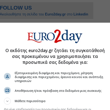
FOLLOW US
Ακολουθήστε τη σελίδα του
Euro2day.gr
στο
Linkedin
ΣΕΒΕ
Ο εκδότης euro2day.gr ζητάει τη συγκατάθεσή
τα μέτρα στήριξης για τους πληγέντες από τις
σας προκειμένου να χρησιμοποιήσει τα
προσωπικά σας δεδομένα για:
lianz Ελλάδος, νέος CEO ο Ersin Pak
ι νέες δικαστικές διαμάχες για τις αυξήσεις
Εξατομικευμένη διαφήμιση και περιεχόμενο, μέτρηση
διαφήμισης και περιεχομένου, έρευνα κοινού και ανάπτυξη
ωμένη εικόνα στις ζημιές, αυξημένος ο
υπηρεσιών
δρομές
Αποθήκευση ή/και πρόσβαση στα δεδομένα μιας συσκευής
Μάθετε περισσότερα
.gr στο Discover
Θα γίνει επεξεργασία των προσωπικών σας δεδομένων και οι