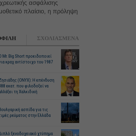
οχρεωτικής ασφάλισης
μοθετικό πλαίσιο, η πρόληψη
ΦΙΛΗ
ΣΧΟΛΙΑΣΜΕΝΑ
O Mr. Big Short προειδοποιεί
για κραχ αντίστοιχο του 1987
Ζησιάδης (ONYX): Η επένδυση
388 εκατ. που φιλοδοξεί να
αλλάξει τη Χαλκιδική
Βουλγαρική ασπίδα για τις
τιμές ρεύματος στην Ελλάδα
Διπλό ξενοδοχειακό χτύπημα