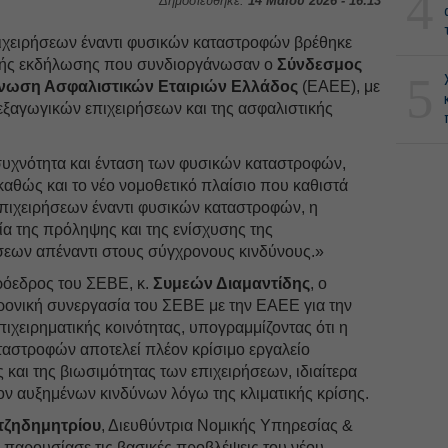
4
Δημοσιεύθηκε:
14 Μαΐου 2026 - 16:13
ιχειρήσεων έναντι φυσικών καταστροφών βρέθηκε
υακής εκδήλωσης που συνδιοργάνωσαν ο
Σύνδεσμος
5
νωση Ασφαλιστικών Εταιριών Ελλάδος
(ΕΑΕΕ), με
ξαγωγικών επιχειρήσεων και της ασφαλιστικής
υχνότητα και ένταση των φυσικών καταστροφών,
 καθώς και το νέο νομοθετικό πλαίσιο που καθιστά
πιχειρήσεων έναντι φυσικών καταστροφών, η
α της πρόληψης και της ενίσχυσης της
ήσεων απέναντι στους σύγχρονους κινδύνους.»
ρόεδρος του ΣΕΒΕ, κ.
Συμεών Διαμαντίδης
, ο
ρονική συνεργασία του ΣΕΒΕ με την ΕΑΕΕ για την
πιχειρηματικής κοινότητας, υπογραμμίζοντας ότι η
ταστροφών αποτελεί πλέον κρίσιμο εργαλείο
 και της βιωσιμότητας των επιχειρήσεων, ιδιαίτερα
ον αυξημένων κινδύνων λόγω της κλιματικής κρίσης.
τζηδημητρίου
, Διευθύντρια Νομικής Υπηρεσίας &
παρουσίασε τις βασικές προβλέψεις του νέου