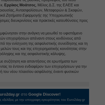
 κ.
Ερρίκος Μοάτσος
, Μέλος Δ.Σ. της ΕΑΕΕ και
ριουσίας, Αντασφαλίσεων, Μεταφορών & Σκαφών,
ικά Ζητήματα Εφαρμογής της Υποχρεωτικής
σιμες διευκρινίσεις και πρακτικές κατευθύνσεις προς
υμφώνησαν στην ανάγκη να μειωθεί το υφιστάμενο
κών επιχειρήσεων απέναντι στους κινδύνους από
πό την ενίσχυση της ασφαλιστικής συνείδησης και τη
ελών τους και της επιχειρηματικής κοινότητας στην
πρόληψης και της ασφαλιστικής κάλυψης.
ε συζήτηση και απαντήσεις σε ερωτήματα των
τας το έντονο ενδιαφέρον των επιχειρήσεων για την
ή του νέου πλαισίου ασφάλισης έναντι φυσικών
uro2day.gr
στο
Google Discover!
 εξελίξεις με την υπογραφη εγκυρότητας του Euro2day.gr