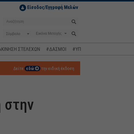
Είσοδος/Εγγραφή Μελών
Σύμβολο
ΚΙΝΗΣΗ ΣΤΕΛΕΧΩΝ
#ΔΑΣΜΟΙ
#ΥΠΟΚΛΟΠΕΣ
#ΠΛΗΘΩΡΙΣΜ
Δείτε
εδώ
την ειδική έκδοση
ή στην