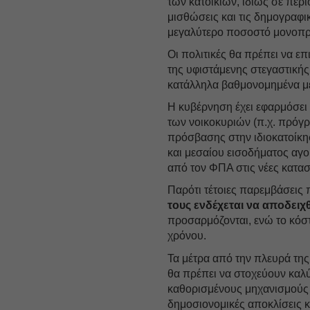
των κατοικιών, ιδίως σε περ
μισθώσεις και τις δημογραφι
μεγαλύτερο ποσοστό μονοπρ
Οι πολιτικές θα πρέπει να ε
της υφιστάμενης στεγαστική
κατάλληλα βαθμονομημένα μέτ
Η κυβέρνηση έχει εφαρμόσει 
των νοικοκυριών (π.χ. πρόγρα
πρόσβασης στην ιδιοκατοίκησ
και μεσαίου εισοδήματος αγο
από τον ΦΠΑ στις νέες κατασ
Παρότι τέτοιες παρεμβάσει
τους ενδέχεται να αποδειχ
προσαρμόζονται, ενώ το κόσ
χρόνου.
Τα μέτρα από την πλευρά της
θα πρέπει να στοχεύουν καλ
καθορισμένους μηχανισμούς 
δημοσιονομικές αποκλίσεις κα