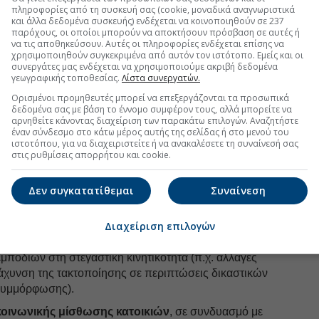
πληροφορίες από τη συσκευή σας (cookie, μοναδικά αναγνωριστικά
και άλλα δεδομένα συσκευής) ενδέχεται να κοινοποιηθούν σε 237
παρόχους, οι οποίοι μπορούν να αποκτήσουν πρόσβαση σε αυτές ή
uro2day.gr
στο
Google Discover!
να τις αποθηκεύσουν. Αυτές οι πληροφορίες ενδέχεται επίσης να
 εξελίξεις με την υπογραφη εγκυρότητας του Euro2day.gr
χρησιμοποιηθούν συγκεκριμένα από αυτόν τον ιστότοπο. Εμείς και οι
συνεργάτες μας ενδέχεται να χρησιμοποιούμε ακριβή δεδομένα
γεωγραφικής τοποθεσίας.
Λίστα συνεργατών.
FOLLOW US
Ορισμένοι προμηθευτές μπορεί να επεξεργάζονται τα προσωπικά
δεδομένα σας με βάση το έννομο συμφέρον τους, αλλά μπορείτε να
Ακολουθήστε τη σελίδα του
Euro2day.gr
στο
Linkedin
αρνηθείτε κάνοντας διαχείριση των παρακάτω επιλογών. Αναζητήστε
έναν σύνδεσμο στο κάτω μέρος αυτής της σελίδας ή στο μενού του
ροτεραιότητα θα πρέπει να δοθεί στην ενεργοποίηση
ιστοτόπου, για να διαχειριστείτε ή να ανακαλέσετε τη συναίνεσή σας
στις ρυθμίσεις απορρήτου και cookie.
ν
μέσω επέκτασης και καλύτερης στόχευσης των
ανακαίνισης, συμπεριλαμβανομένων των
ναβάθμισης.
Δεν συγκατατίθεμαι
Συναίνεση
πορούσαν να συνδυαστούν με
στοχευμένα
Διαχείριση επιλογών
ρόνια αδράνεια ακινήτων
(π.χ. πρόσθετοι φόροι
ς υψηλής ζήτησης, καθώς και με αποφασιστικές
εμποδίων στη στεγαστική κινητικότητα (π.χ. αλλαγές
τάχυνση της τακτοποίησης σε περιπτώσεις δικαστικών
συμμόρφωσης).
κοινωνικής μίσθωσης κατοικιών
, σε συνδυασμό με