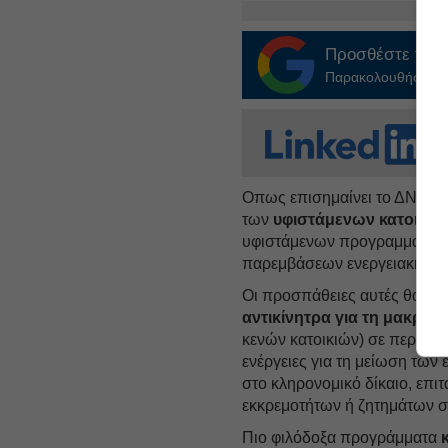
Προσθέστε το
E
Παρακολουθήστε τις
Οπως επισημαίνει το ΔΝΤ, π
των
υφιστάμενων κατοικιώ
υφιστάμενων προγραμμάτων 
παρεμβάσεων ενεργειακής α
Οι προσπάθειες αυτές θα μ
αντικίνητρα για τη μακροχ
κενών κατοικιών) σε περιοχέ
ενέργειες για τη μείωση των 
στο κληρονομικό δίκαιο, επι
εκκρεμοτήτων ή ζητημάτων 
Πιο φιλόδοξα προγράμματα