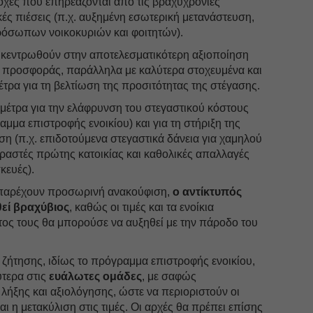
ιοχές που επηρεάζονται από τις βραχυχρόνιες
κές πιέσεις (π.χ. αυξημένη εσωτερική μετανάστευση,
όσωπων νοικοκυριών και φοιτητών).
πικεντρωθούν στην αποτελεσματικότερη αξιοποίηση
ς προσφοράς, παράλληλα με καλύτερα στοχευμένα και
ρα για τη βελτίωση της προσιτότητας της στέγασης.
μέτρα για την ελάφρυνση του στεγαστικού κόστους
μμα επιστροφής ενοικίου) και για τη στήριξη της
η (π.χ. επιδοτούμενα στεγαστικά δάνεια για χαμηλού
ραστές πρώτης κατοικίας και καθολικές απαλλαγές
κευές).
ς παρέχουν προσωρινή ανακούφιση,
ο αντίκτυπός
θεί βραχύβιος
, καθώς οι τιμές και τα ενοίκια
τος τους θα μπορούσε να αυξηθεί με την πάροδο του
 ζήτησης, ιδίως το πρόγραμμα επιστροφής ενοικίου,
ύτερα στις
ευάλωτες ομάδες
, με σαφώς
λήξης και αξιολόγησης, ώστε να περιοριστούν οι
ι η μετακύλιση στις τιμές. Οι αρχές θα πρέπει επίσης