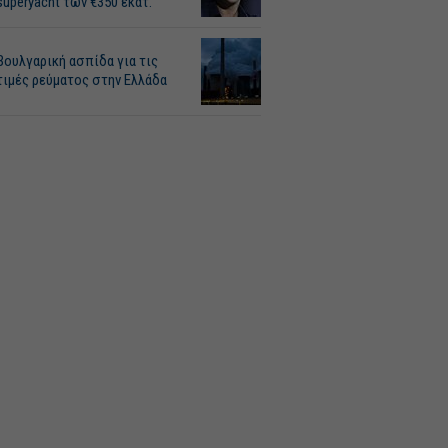
superyacht των €350 εκατ.
Βουλγαρική ασπίδα για τις
τιμές ρεύματος στην Ελλάδα