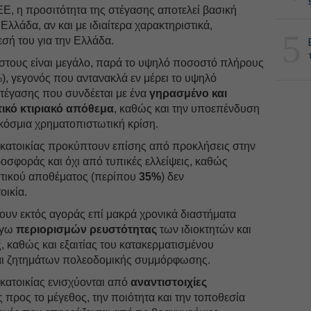
Ε, η προσιτότητα της στέγασης αποτελεί βασική
λλάδα, αν και με ιδιαίτερα χαρακτηριστικά,
5
εσή του για την Ελλάδα.
όστους είναι μεγάλο, παρά το υψηλό ποσοστό πλήρους
), γεγονός που αντανακλά εν μέρει το υψηλό
τέγασης που συνδέεται με ένα
γηρασμένο και
ικό κτιριακό απόθεμα
, καθώς και την υποεπένδυση
γκόσμια χρηματοπιστωτική κρίση.
 κατοικίας προκύπτουν επίσης από προκλήσεις στην
οσφοράς και όχι από τυπικές ελλείψεις, καθώς
στικού αποθέματος (περίπου
35%
) δεν
οικία.
ουν εκτός αγοράς επί μακρά χρονικά διαστήματα
όγω
περιορισμών ρευστότητας
των ιδιοκτητών και
 καθώς και εξαιτίας του κατακερματισμένου
και ζητημάτων πολεοδομικής συμμόρφωσης.
κατοικίας ενισχύονται από
αναντιστοιχίες
 προς το μέγεθος, την ποιότητα και την τοποθεσία