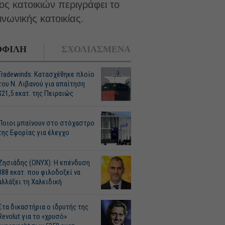
ς κατοικιών περιγράφει το
νωνικής κατοικίας.
ΦΙΛΗ
ΣΧΟΛΙΑΣΜΕΝΑ
Tradewinds: Κατασχέθηκε πλοίο
του Ν. Λιβανού για απαίτηση
$21,5 εκατ. της Πειραιώς
Ποιοι μπαίνουν στο στόχαστρο
της Εφορίας για έλεγχο
Ζησιάδης (ONYX): Η επένδυση
388 εκατ. που φιλοδοξεί να
αλλάξει τη Χαλκιδική
Στα δικαστήρια ο ιδρυτής της
Revolut για το «χρυσό»