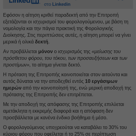
στο
Linkedin
Εφόσον η αίτηση κριθεί παραδεκτή από την Επιτροπή
εξετάζονται οι ισχυρισμοί του φορολογούμενου, με βάση τη
νομολογία και την πάγια πρακτική της Φορολογικής
Διοίκησης. Στις περιπτώσεις αυτές, η αίτηση μπορεί να γίνει
μερικά ή ολικά
δεκτή
.
Αν προβάλλεται
μόνον
ο ισχυρισμός της
«μείωσης του
πρόσθετου φόρου, του τόκου, των προσαυξήσεων και των
προστίμων»,
το αίτημα γίνεται δεκτό.
Η πρόταση της Επιτροπής κοινοποιείται στον αιτούντα και
αυτός δύναται να την αποδεχθεί εντός
10 εργάσιμων
ημερών
από την κοινοποίησή της, ενώ μερική αποδοχή της
πρότασης της Επιτροπής δεν επιτρέπεται.
Με την αποδοχή της απόφασης της Επιτροπής επιλύεται
αμετάκλητα η εκκρεμής διαφορά και η απόφαση δεν
προσβάλλεται με κανένα ένδικο βοήθημα ή μέσο.
Ο φορολογούμενος υποχρεούται να καταβάλει το 30% του
κύριου φόρου που οφείλεται ή το 25% σε περίπτωση