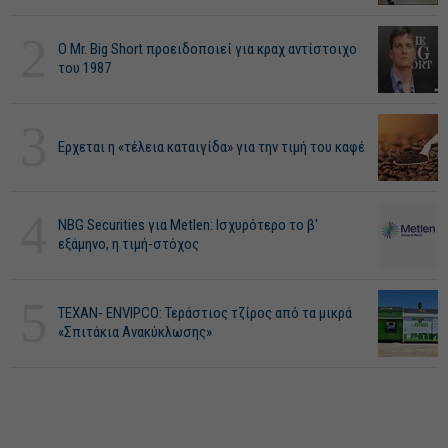
2
O Mr. Big Short προειδοποιεί για κραχ αντίστοιχο
του 1987
3
Ερχεται η «τέλεια καταιγίδα» για την τιμή του καφέ
4
NBG Securities για Metlen: Ισχυρότερο το β'
εξάμηνο, η τιμή-στόχος
5
ΤΕΧΑΝ- ENVIPCO: Τεράστιος τζίρος από τα μικρά
«Σπιτάκια Ανακύκλωσης»