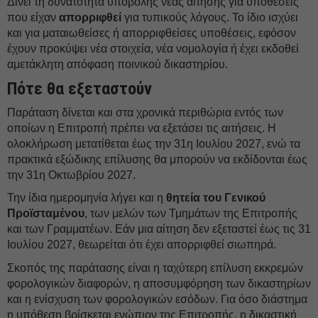
Δίνει τη δυνατότητα υποβολής νέας αίτησης για υποθέσεις
που είχαν
απορριφθεί
για τυπικούς λόγους. Το ίδιο ισχύει
και για ματαιωθείσες ή απορριφθείσες υποθέσεις, εφόσον
έχουν προκύψει νέα στοιχεία, νέα νομολογία ή έχει εκδοθεί
αμετάκλητη απόφαση ποινικού δικαστηρίου.
Πότε θα εξεταστούν
Παράταση δίνεται και στα χρονικά περιθώρια εντός των
οποίων η Επιτροπή πρέπει να εξετάσει τις αιτήσεις. Η
ολοκλήρωση μετατίθεται έως την 31η Ιουλίου 2027, ενώ τα
πρακτικά εξώδικης επίλυσης θα μπορούν να εκδίδονται έως
την 31η Οκτωβρίου 2027.
Την ίδια ημερομηνία λήγει και η
θητεία
του Γενικού
Προϊσταμένου
, των μελών των Τμημάτων της Επιτροπής
και των Γραμματέων. Εάν μια αίτηση δεν εξεταστεί έως τις 31
Ιουλίου 2027, θεωρείται ότι έχει απορριφθεί σιωπηρά.
Σκοπός της παράτασης είναι η ταχύτερη επίλυση εκκρεμών
φορολογικών διαφορών, η αποσυμφόρηση των δικαστηρίων
και η ενίσχυση των φορολογικών εσόδων. Για όσο διάστημα
η υπόθεση βρίσκεται ενώπιον της Επιτροπής, η δικαστική