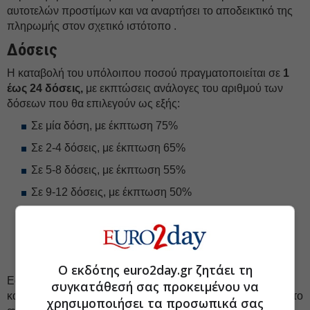
αυτοτελών προστίμων και να αναρτήσει το αποδεικτικό της
πληρωμής στον σχετικό ιστότοπο .
Δόσεις
Η καταβολή του υπόλοιπου ποσού πραγματοποιείται σε
1
έως 24 δόσεις,
με εκπτώσεις ανάλογες του αριθμού των
δόσεων που θα επιλεγούν ως εξής:
Σε μία δόση, με έκπτωση 75%
Σε 2-4 δόσεις, με έκπτωση 65%
Σε 5-8 δόσεις, με έκπτωση 55%
Σε 9-12 δόσεις, με έκπτωση 50%
Σε 13-16 δόσεις, με έκπτωση 45%
Σε 17-20 δόσεις, με έκπτωση 40%
Σε 21-24 δόσεις, με έκπτωση 35%
Ο εκδότης euro2day.gr ζητάει τη
Εάν δεν καταβληθούν δύο συνεχόμενες μηνιαίες δόσεις ή
συγκατάθεσή σας προκειμένου να
καθυστερήσει η καταβολή των δύο τελευταίων δόσεων για το
χρησιμοποιήσει τα προσωπικά σας