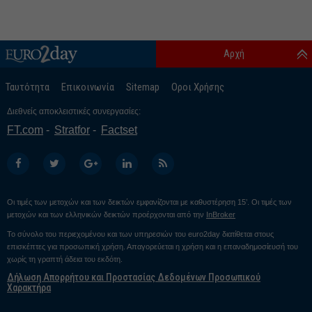
Αρχή
Ταυτότητα
Επικοινωνία
Sitemap
Οροι Χρήσης
Διεθνείς αποκλειστικές συνεργασίες:
FT.com
Stratfor
Factset
Οι τιμές των μετοχών και των δεικτών εμφανίζονται με καθυστέρηση 15’. Οι τιμές των
μετοχών και των ελληνικών δεικτών προέρχονται από την
InBroker
Το σύνολο του περιεχομένου και των υπηρεσιών του euro2day διατίθεται στους
επισκέπτες για προσωπική χρήση. Απαγορεύεται η χρήση και η επαναδημοσίευσή του
χωρίς τη γραπτή άδεια του εκδότη.
Δήλωση Απορρήτου και Προστασίας Δεδομένων Προσωπικού
Χαρακτήρα