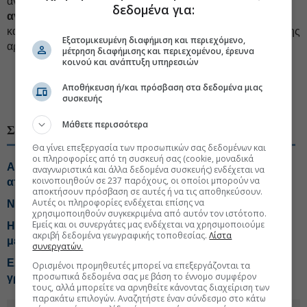
αντίστοιχο χρονικό διάστημα, ο συμβιβασμός ανατρέπεται
δεδομένα για:
αναδρομικά
, θεωρείται ότι δεν επήλθε ποτέ και τυχόν
καταβληθέντα ποσά θεωρούνται ότι καταβλήθηκαν έναντι της
Εξατομικευμένη διαφήμιση και περιεχόμενο,
αρχικής οφειλής.
μέτρηση διαφήμισης και περιεχομένου, έρευνα
κοινού και ανάπτυξη υπηρεσιών
#Ρύθμιση οφειλών
#Εξωδικαστικός Συμβιβασμός
Αποθήκευση ή/και πρόσβαση στα δεδομένα μιας
#Οφειλές Δημόσιο
συσκευής
Μάθετε περισσότερα
ΣΧΕΤΙΚΑ ΘΕΜΑΤΑ
Θα γίνει επεξεργασία των προσωπικών σας δεδομένων και
οι πληροφορίες από τη συσκευή σας (cookie, μοναδικά
Αποστολάκη για εξωδικαστικό: Δεν λειτουργεί
αναγνωριστικά και άλλα δεδομένα συσκευής) ενδέχεται να
κοινοποιηθούν σε 237 παρόχους, οι οποίοι μπορούν να
αποτελεσματικά για τους οφειλέτες
αποκτήσουν πρόσβαση σε αυτές ή να τις αποθηκεύσουν.
Αυτές οι πληροφορίες ενδέχεται επίσης να
Νέος εξωδικαστικός: Ανοίγει σήμερα η πλατφόρμα
χρησιμοποιηθούν συγκεκριμένα από αυτόν τον ιστότοπο.
Εμείς και οι συνεργάτες μας ενδέχεται να χρησιμοποιούμε
Η ΑΑΔΕ βάζει... «βαθμό» στις μεταβιβάσεις ακινήτων
ακριβή δεδομένα γεωγραφικής τοποθεσίας.
Λίστα
με κατάσχεση
συνεργατών.
ΕΣΑ: Συνάντηση για το ιδιωτικό χρέος με τη γενική
Ορισμένοι προμηθευτές μπορεί να επεξεργάζονται τα
προσωπικά δεδομένα σας με βάση το έννομο συμφέρον
γραμματέα Χρηματοπιστωτικού Τομέα
τους, αλλά μπορείτε να αρνηθείτε κάνοντας διαχείριση των
παρακάτω επιλογών. Αναζητήστε έναν σύνδεσμο στο κάτω