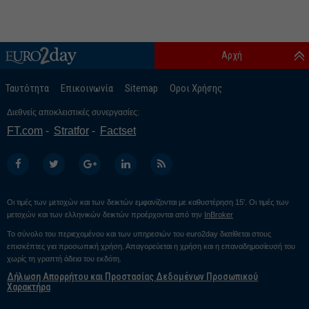
Αρχή
Ταυτότητα
Επικοινωνία
Sitemap
Οροι Χρήσης
Διεθνείς αποκλειστικές συνεργασίες:
FT.com
Stratfor
Factset
Οι τιμές των μετοχών και των δεικτών εμφανίζονται με καθυστέρηση 15’. Οι τιμές των
μετοχών και των ελληνικών δεικτών προέρχονται από την
InBroker
Το σύνολο του περιεχομένου και των υπηρεσιών του euro2day διατίθεται στους
επισκέπτες για προσωπική χρήση. Απαγορεύεται η χρήση και η επαναδημοσίευσή του
χωρίς τη γραπτή άδεια του εκδότη.
Δήλωση Απορρήτου και Προστασίας Δεδομένων Προσωπικού
Χαρακτήρα