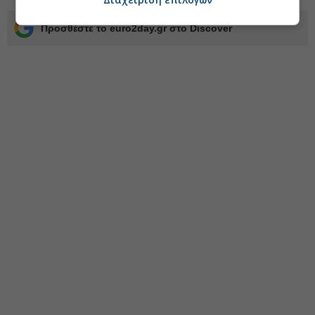
Προσθέστε το euro2day.gr στο Discover