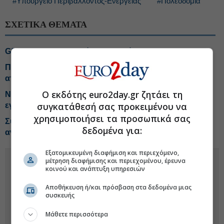
#Υπουργείο Περιβάλλοντος-Ενέργειας
#Πολεοδομία
ΣΧΕΤΙΚΑ ΘΕΜΑΤΑ
GSI: NAVTEX το φθινόπωρο μετά το ντιλ με Meridiam
Πόροι 3,1 δισ. ευρώ σε 901 έργα για ύδρευση και
αποχέτευση
Ο εκδότης euro2day.gr ζητάει τη
Νέο εργαλείο από ΥΠΕΝ για την αναζωογόνηση
συγκατάθεσή σας προκειμένου να
εγκαταλελειμμένων οικισμών
χρησιμοποιήσει τα προσωπικά σας
Συμφωνία ΥΠΕΝ-ΕΤΕπ για ενίσχυση της
δεδομένα για:
ανθεκτικότητας κρίσιμων υποδομών
Εξατομικευμένη διαφήμιση και περιεχόμενο,
μέτρηση διαφήμισης και περιεχομένου, έρευνα
κοινού και ανάπτυξη υπηρεσιών
Αποθήκευση ή/και πρόσβαση στα δεδομένα μιας
συσκευής
Μάθετε περισσότερα