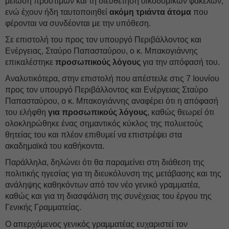
μείωση προστίμων και τη διευθέτηση οικοδομικών φακέλων,
ενώ έχουν ήδη ταυτοποιηθεί
ακόμη τριάντα άτομα
που
φέρονται να συνδέονται με την υπόθεση.
Σε επιστολή του προς τον υπουργό Περιβάλλοντος και
Ενέργειας, Σταύρο Παπασταύρου, ο κ. Μπακογιάννης
επικαλέστηκε
προσωπικούς λόγους
για την απόφασή του.
Αναλυτικότερα, στην επιστολή που απέστειλε στις 7 Ιουνίου
προς τον υπουργό Περιβάλλοντος και Ενέργειας Σταύρο
Παπασταύρου, ο κ. Μπακογιάννης αναφέρει ότι η απόφασή
του ελήφθη
για προσωπικούς λόγους
, καθώς θεωρεί ότι
ολοκληρώθηκε ένας σημαντικός κύκλος της πολυετούς
θητείας του και πλέον επιθυμεί να επιστρέψει στα
ακαδημαϊκά του καθήκοντα.
Παράλληλα, δηλώνει ότι θα παραμείνει στη διάθεση της
πολιτικής ηγεσίας για τη διευκόλυνση της μετάβασης και της
ανάληψης καθηκόντων από τον νέο γενικό γραμματέα,
καθώς και για τη διασφάλιση της συνέχειας του έργου της
Γενικής Γραμματείας.
Ο απερχόμενος γενικός γραμματέας ευχαριστεί τον