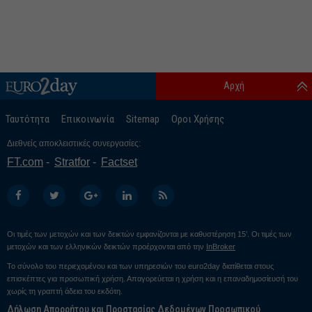
Αρχή
Ταυτότητα
Επικοινωνία
Sitemap
Οροι Χρήσης
Διεθνείς αποκλειστικές συνεργασίες:
FT.com
Stratfor
Factset
Οι τιμές των μετοχών και των δεικτών εμφανίζονται με καθυστέρηση 15’. Οι τιμές των
μετοχών και των ελληνικών δεικτών προέρχονται από την
InBroker
Το σύνολο του περιεχομένου και των υπηρεσιών του euro2day διατίθεται στους
επισκέπτες για προσωπική χρήση. Απαγορεύεται η χρήση και η επαναδημοσίευσή του
χωρίς τη γραπτή άδεια του εκδότη.
Δήλωση Απορρήτου και Προστασίας Δεδομένων Προσωπικού