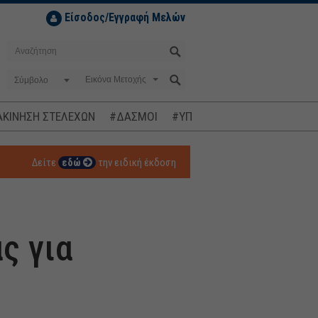
Είσοδος/Εγγραφή Μελών
Σύμβολο
ΚΙΝΗΣΗ ΣΤΕΛΕΧΩΝ
#ΔΑΣΜΟΙ
#ΥΠΟΚΛΟΠΕΣ
#ΠΛΗΘΩΡΙΣΜ
Δείτε
εδώ
την ειδική έκδοση
ς για