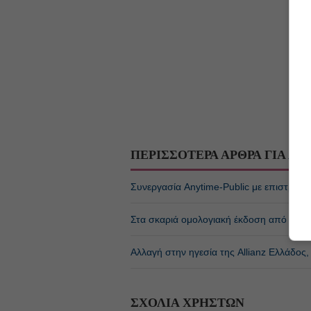
ΠΕΡΙΣΣΟΤΕΡΑ ΑΡΘΡΑ ΓΙΑ
ΑΣ
Συνεργασία Anytime-Public με επιστροφ
Στα σκαριά ομολογιακή έκδοση από Εθνι
Αλλαγή στην ηγεσία της Allianz Ελλάδος
ΣΧΟΛΙΑ ΧΡΗΣΤΩΝ