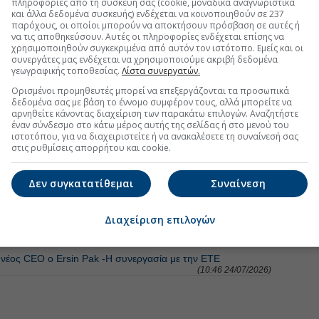
πληροφορίες από τη συσκευή σας (cookie, μοναδικά αναγνωριστικά
και άλλα δεδομένα συσκευής) ενδέχεται να κοινοποιηθούν σε 237
παρόχους, οι οποίοι μπορούν να αποκτήσουν πρόσβαση σε αυτές ή
να τις αποθηκεύσουν. Αυτές οι πληροφορίες ενδέχεται επίσης να
χρησιμοποιηθούν συγκεκριμένα από αυτόν τον ιστότοπο. Εμείς και οι
συνεργάτες μας ενδέχεται να χρησιμοποιούμε ακριβή δεδομένα
γεωγραφικής τοποθεσίας.
Λίστα συνεργατών.
Ορισμένοι προμηθευτές μπορεί να επεξεργάζονται τα προσωπικά
δεδομένα σας με βάση το έννομο συμφέρον τους, αλλά μπορείτε να
αρνηθείτε κάνοντας διαχείριση των παρακάτω επιλογών. Αναζητήστε
έναν σύνδεσμο στο κάτω μέρος αυτής της σελίδας ή στο μενού του
ιστοτόπου, για να διαχειριστείτε ή να ανακαλέσετε τη συναίνεσή σας
στις ρυθμίσεις απορρήτου και cookie.
ΦΑΛΕΙΕΣ
Δεν συγκατατίθεμαι
Συναίνεση
ή έως €20 στους ασφαλισμένους
(12:19 03/08/2026)
Διαχείριση επιλογών
κή Ασφαλιστική
(07:22 30/07/2026)
, νέος CEO ο Ersin Pak -Η συνεργασία με την ΕΤΕ
(10:46 24/07/2026)