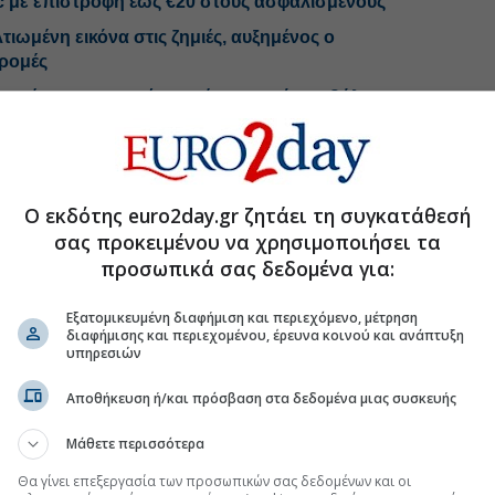
c με επιστροφή έως €20 στους ασφαλισμένους
ωμένη εικόνα στις ζημιές, αυξημένος ο
δρομές
 υγείας, υποχωρούν τα νέα ατομικά συμβόλαια
ε blue chips και τράπεζες
Ο εκδότης euro2day.gr ζητάει τη συγκατάθεσή
.gr στο Discover
σας προκειμένου να χρησιμοποιήσει τα
προσωπικά σας δεδομένα για:
Εξατομικευμένη διαφήμιση και περιεχόμενο, μέτρηση
διαφήμισης και περιεχομένου, έρευνα κοινού και ανάπτυξη
υπηρεσιών
Αποθήκευση ή/και πρόσβαση στα δεδομένα μιας συσκευής
Μάθετε περισσότερα
Θα γίνει επεξεργασία των προσωπικών σας δεδομένων και οι