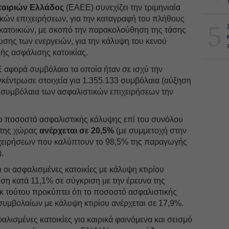
αιριών Ελλάδος
(ΕΑΕΕ) συνεχίζει την τριμηνιαία
ικών επιχειρήσεων, για την καταγραφή του πλήθους
5
ατοικιών, με σκοπό την παρακολούθηση της τάσης
ωσης των ενεργειών, για την κάλυψη του κενού
ής ασφάλισης κατοικίας.
αφορά συμβόλαια τα οποία ήταν σε ισχύ την
γκέντρωσε στοιχεία για 1.355.133 συμβόλαια (αύξηση
α συμβόλαια των ασφαλιστικών επιχειρήσεων την
το ποσοστό ασφαλιστικής κάλυψης επί του συνόλου
 της χώρας
ανέρχεται σε 20,5%
(με συμμετοχή στην
ιχειρήσεων που καλύπτουν το 98,5% της παραγωγής
.
 οι ασφαλισμένες κατοικίες με κάλυψη κτιρίου
ση κατά 11,1% σε σύγκριση με την έρευνα της
κ τούτου προκύπτει ότι το ποσοστό ασφαλιστικής
συμβολαίων με κάλυψη κτιρίου ανέρχεται σε 17,9%.
φαλισμένες κατοικίες για καιρικά φαινόμενα και σεισμό