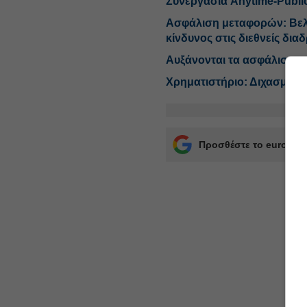
Συνεργασία Anytime-Publi
Ασφάλιση μεταφορών: Βελτι
κίνδυνος στις διεθνείς δια
Αυξάνονται τα ασφάλιστρα
Χρηματιστήριο: Διχασμός σ
Προσθέστε το euro2day