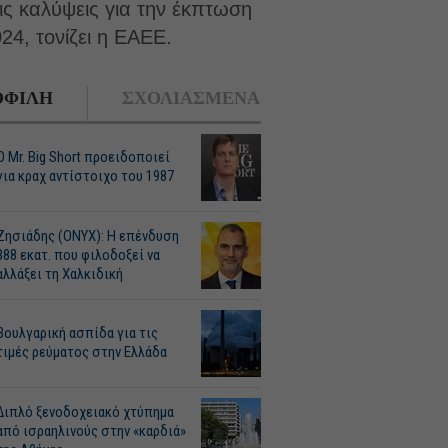
ις καλύψεις για την έκπτωση
4, τονίζει η ΕΑΕΕ.
ΦΙΛΗ
ΣΧΟΛΙΑΣΜΕΝΑ
O Mr. Big Short προειδοποιεί
για κραχ αντίστοιχο του 1987
Ζησιάδης (ONYX): Η επένδυση
388 εκατ. που φιλοδοξεί να
αλλάξει τη Χαλκιδική
Βουλγαρική ασπίδα για τις
τιμές ρεύματος στην Ελλάδα
Διπλό ξενοδοχειακό χτύπημα
από ισραηλινούς στην «καρδιά»