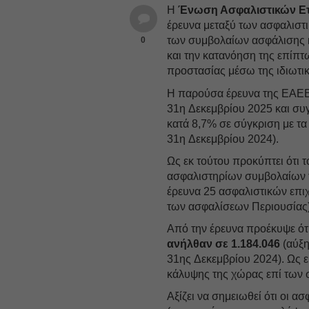
Η
Ένωση Ασφαλιστικών Ετ
έρευνα μεταξύ των ασφαλιστ
των συμβολαίων ασφάλισης κ
0
και την κατανόηση της επίπτ
προστασίας μέσω της ιδιωτικ
Η παρούσα έρευνα της ΕΑΕΕ 
31η Δεκεμβρίου 2025 και συ
κατά 8,7% σε σύγκριση με τ
31η Δεκεμβρίου 2024).
Ως εκ τούτου προκύπτει ότι 
ασφαλιστηρίων συμβολαίων
έρευνα 25 ασφαλιστικών επ
των ασφαλίσεων Περιουσίας)
Από την έρευνα προέκυψε ότι
ανήλθαν σε 1.184.046
(αύξη
31ης Δεκεμβρίου 2024). Ως ε
κάλυψης της χώρας επί των 
Αξίζει να σημειωθεί ότι οι ασ