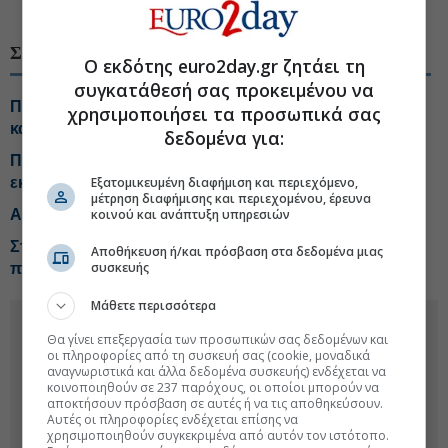
#ΕΛΣΤΑΤ
ΣΧΕΤΙΚΑ ΘΕΜΑΤΑ
Ο εκδότης euro2day.gr ζητάει τη
συγκατάθεσή σας προκειμένου να
Πληθωρισμός 3,4% με ανατιμήσεις-φωτιά σε βενζίνη
χρησιμοποιήσει τα προσωπικά σας
και πετρέλαιο κίνησης
δεδομένα για:
Ποιοι μετέχουν στην Πρωτοβουλία μείωσης τιμών, τι
εκπτώσεις δίνουν
Εξατομικευμένη διαφήμιση και περιεχόμενο,
μέτρηση διαφήμισης και περιεχομένου, έρευνα
Αλμα 26,3% στις εξαγωγές τον Ιούνιο
κοινού και ανάπτυξη υπηρεσιών
Στο πιο υψηλό από το 2023 οι τιμές τροφίμων
Αποθήκευση ή/και πρόσβαση στα δεδομένα μιας
συσκευής
παγκοσμίως
Μάθετε περισσότερα
Θα γίνει επεξεργασία των προσωπικών σας δεδομένων και
οι πληροφορίες από τη συσκευή σας (cookie, μοναδικά
αναγνωριστικά και άλλα δεδομένα συσκευής) ενδέχεται να
κοινοποιηθούν σε 237 παρόχους, οι οποίοι μπορούν να
αποκτήσουν πρόσβαση σε αυτές ή να τις αποθηκεύσουν.
Αυτές οι πληροφορίες ενδέχεται επίσης να
χρησιμοποιηθούν συγκεκριμένα από αυτόν τον ιστότοπο.