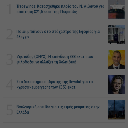
1
Tradewinds: Κατασχέθηκε πλοίο του Ν. Λιβανού για
απαίτηση $21,5 εκατ. της Πειραιώς
2
Ποιοι μπαίνουν στο στόχαστρο της Εφορίας για
έλεγχο
3
Ζησιάδης (ONYX): Η επένδυση 388 εκατ. που
φιλοδοξεί να αλλάξει τη Χαλκιδική
4
Στα δικαστήρια ο ιδρυτής της Revolut για το
«χρυσό» superyacht των €350 εκατ.
5
Βουλγαρική ασπίδα για τις τιμές ρεύματος στην
Ελλάδα