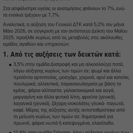
Στα ασφάλιστρα υγείας οι ανατιμήσεις φτάνουν το 7%, ενώ
τα ενοίκια τρέχουν με 7,7%.
Αναλυτικά, η αύξηση του Γενικού ΔΤΚ κατά 5,2% τον μήνα
Μάιο 2026, σε σύγκριση με τον αντίστοιχο Δείκτη του Μαΐου
2025, προήλθε κυρίως από τις μεταβολές στις ακόλουθες
ομάδες αγαθών και υπηρεσιών:
1. Από τις αυξήσεις των δεικτών κατά:
3,5% στην ομάδα Διατροφή και μη αλκοολούχα ποτά,
λόγω αύξησης κυρίως των τιμών σε: ψωμί και άλλα
προϊόντα αρτοποιίας, μοσχάρι, χοιρινό, αρνί και κατσίκι,
πουλερικά, αλλαντικά, παρασκευάσματα με βάση το
κρέας, ψάρια αλίπαστα, γαλακτοκομικά και αυγά,
μαργαρίνη και άλλα φυτικά λίπη, φρούτα (γενικά),
λαχανικά (γενικά), ζάχαρη-σοκολάτες-γλυκά- παγωτά,
καφέ. Μέρος της αύξησης αυτής αντισταθμίστηκε από
τη μείωση κυρίως των τιμών σε: δημητριακά για
πρωινό, ψάρια νωπά ή κατεψυγμένα, ελαιόλαδο.
11,6% στην ομάδα Στέγαση, λόγω αύξησης κυρίως των