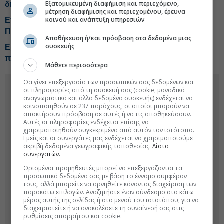
Εξατομικευμένη διαφήμιση και περιεχόμενο,
δήλωση
μέτρηση διαφήμισης και περιεχομένου, έρευνα
κοινού και ανάπτυξη υπηρεσιών
Επενδύσεις €350 εκατ. για το νέο Εθνικό Διαστημικό
Πρόγραμμα
Αποθήκευση ή/και πρόσβαση στα δεδομένα μιας
συσκευής
Ερχεται ψηφιακό «σκανάρισμα» του οικονομικού
προφίλ πολιτών και επιχειρήσεων
Μάθετε περισσότερα
Θα γίνει επεξεργασία των προσωπικών σας δεδομένων και
οι πληροφορίες από τη συσκευή σας (cookie, μοναδικά
αναγνωριστικά και άλλα δεδομένα συσκευής) ενδέχεται να
κοινοποιηθούν σε 237 παρόχους, οι οποίοι μπορούν να
αποκτήσουν πρόσβαση σε αυτές ή να τις αποθηκεύσουν.
Αυτές οι πληροφορίες ενδέχεται επίσης να
χρησιμοποιηθούν συγκεκριμένα από αυτόν τον ιστότοπο.
Εμείς και οι συνεργάτες μας ενδέχεται να χρησιμοποιούμε
ακριβή δεδομένα γεωγραφικής τοποθεσίας.
Λίστα
συνεργατών.
Ορισμένοι προμηθευτές μπορεί να επεξεργάζονται τα
προσωπικά δεδομένα σας με βάση το έννομο συμφέρον
τους, αλλά μπορείτε να αρνηθείτε κάνοντας διαχείριση των
παρακάτω επιλογών. Αναζητήστε έναν σύνδεσμο στο κάτω
μέρος αυτής της σελίδας ή στο μενού του ιστοτόπου, για να
διαχειριστείτε ή να ανακαλέσετε τη συναίνεσή σας στις
ρυθμίσεις απορρήτου και cookie.