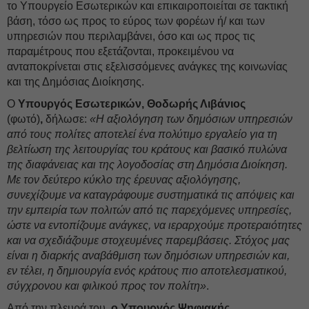
το Υπουργείο Εσωτερικών και επικαιροποιείται σε τακτική
βάση, τόσο ως προς το εύρος των φορέων ή/ και των
υπηρεσιών που περιλαμβάνει, όσο και ως προς τις
παραμέτρους που εξετάζονται, προκειμένου να
ανταποκρίνεται στις εξελισσόμενες ανάγκες της κοινωνίας
και της Δημόσιας Διοίκησης.
Ο
Υπουργός Εσωτερικών, Θοδωρής Λιβάνιος
(φωτό)
,
δήλωσε:
«Η αξιολόγηση των δημόσιων υπηρεσιών
από τους πολίτες αποτελεί ένα πολύτιμο εργαλείο για τη
βελτίωση της λειτουργίας του κράτους και βασικό πυλώνα
της διαφάνειας και της λογοδοσίας στη Δημόσια Διοίκηση.
Με τον δεύτερο κύκλο της έρευνας αξιολόγησης,
συνεχίζουμε να καταγράφουμε συστηματικά τις απόψεις και
την εμπειρία των πολιτών από τις παρεχόμενες υπηρεσίες,
ώστε να εντοπίζουμε ανάγκες, να ιεραρχούμε προτεραιότητες
και να σχεδιάζουμε στοχευμένες παρεμβάσεις. Στόχος μας
είναι η διαρκής αναβάθμιση των δημόσιων υπηρεσιών και,
εν τέλει, η δημιουργία ενός κράτους πιο αποτελεσματικού,
σύγχρονου και φιλικού προς τον πολίτη»
.
Από την πλευρά του,
ο Υπουργός Ψηφιακής