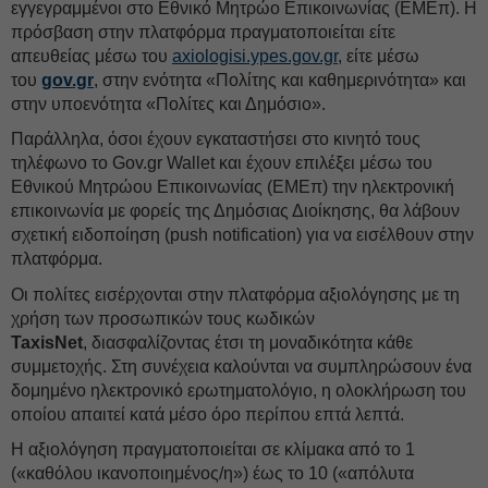
εγγεγραμμένοι στο Εθνικό Μητρώο Επικοινωνίας (ΕΜΕπ). Η
πρόσβαση στην πλατφόρμα πραγματοποιείται είτε
απευθείας μέσω του
axiologisi.ypes.gov.gr
, είτε μέσω
του
gov.gr
, στην ενότητα «Πολίτης και καθημερινότητα» και
στην υποενότητα «Πολίτες και Δημόσιο».
Παράλληλα, όσοι έχουν εγκαταστήσει στο κινητό τους
τηλέφωνο το Gov.gr Wallet και έχουν επιλέξει μέσω του
Εθνικού Μητρώου Επικοινωνίας (ΕΜΕπ) την ηλεκτρονική
επικοινωνία με φορείς της Δημόσιας Διοίκησης, θα λάβουν
σχετική ειδοποίηση (push notification) για να εισέλθουν στην
πλατφόρμα.
Οι πολίτες εισέρχονται στην πλατφόρμα αξιολόγησης με τη
χρήση των προσωπικών τους κωδικών
TaxisNet
, διασφαλίζοντας έτσι τη μοναδικότητα κάθε
συμμετοχής. Στη συνέχεια καλούνται να συμπληρώσουν ένα
δομημένο ηλεκτρονικό ερωτηματολόγιο, η ολοκλήρωση του
οποίου απαιτεί κατά μέσο όρο περίπου επτά λεπτά.
Η αξιολόγηση πραγματοποιείται σε κλίμακα από το 1
(«καθόλου ικανοποιημένος/η») έως το 10 («απόλυτα