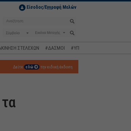
Είσοδος/Εγγραφή Μελών
Σύμβολο
ΚΙΝΗΣΗ ΣΤΕΛΕΧΩΝ
#ΔΑΣΜΟΙ
#ΥΠΟΚΛΟΠΕΣ
#ΠΛΗΘΩΡΙΣΜ
Δείτε
εδώ
την ειδική έκδοση
 τα