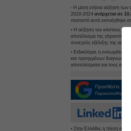
- Η μέση ετήσια αύξηση των
2020-2024
ανέρχεται σε 10
ποσοστό αυτό εκτινάχθηκε σ
• Η αύξηση του κόστους της
αποτέλεσμα της γήρανσης το
συνεχούς εξέλιξης της ιατρικ
• Ειδικότερα, η ενσωμάτωση
και προηγμένων διαγνωστικώ
αποτελέσματα για τους ασθενε
Προσθέστε το
E
Παρακολουθήστε τις
• Στην Ελλάδα, η πίεση αυτή