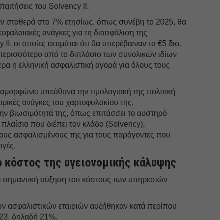
αιτήσεις του Solvency II.
ταν σταθερά στο 7% ετησίως, όπως συνέβη το 2025, θα
εφαλαιακές ανάγκες για τη διασφάλιση της
I, οι οποίες εκτιμάται ότι θα υπερέβαιναν τα €5 δισ.
 περισσότερο από το διπλάσιο των συνολικών ιδίων
ρα η ελληνική ασφαλιστική αγορά για όλους τους
διαμορφώνει υπεύθυνα την τιμολογιακή της πολιτική
ομικές ανάγκες του χαρτοφυλακίου της,
ην βιωσιμότητά της, όπως επιτάσσει το αυστηρό
πλαίσιο που διέπει τον κλάδο (Solvency),
υς ασφαλισμένους της για τους παράγοντες που
ογές.
το κόστος της υγειονομικής κάλυψης
ει σημαντική αύξηση του κόστους των υπηρεσιών
των ασφαλιστικών εταιριών αυξήθηκαν κατά περίπου
023, δηλαδή 21%.