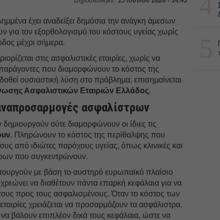
4
Δημοσιεύθηκε:
15 Ιουνίου 2026 - 14:43
ημμένα έχει αναδείξει δημόσια την ανάγκη άμεσων
ν για τον εξορθολογισμό του κόστους υγείας χωρίς
5
οδος μέχρι σήμερα.
ορίζεται στις ασφαλιστικές εταιρίες, χωρίς να
παράγοντες που διαμορφώνουν το κόστος της
 δοθεί ουσιαστική λύση στο πρόβλημα, επισημαίνεται
νωσης Ασφαλιστικών Εταιριών Ελλάδος
.
οι αναπροσαρμογές ασφαλίστρων
εν δημιουργούν ούτε διαμορφώνουν οι ίδιες τις
ουν
. Πληρώνουν το κόστος της περίθαλψης που
ους από ιδιώτες παρόχους υγείας, όπως κλινικές και
τρων που συγκεντρώνουν.
λειτουργούν με βάση το αυστηρό ευρωπαϊκό πλαίσιο
ποχρεώνει να διαθέτουν πάντα επαρκή κεφάλαια για να
τους προς τους ασφαλισμένους. Όταν το κόστος των
εταιρίες χρειάζεται να προσαρμόζουν τα ασφάλιστρα.
να βάλουν επιπλέον δικά τους κεφάλαια, ώστε να