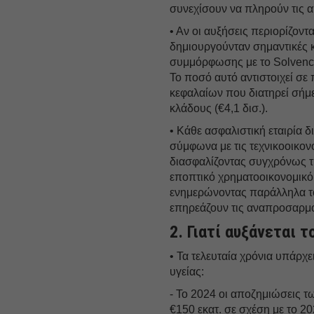
συνεχίσουν να πληρούν τις απ
• Αν οι αυξήσεις περιορίζον
δημιουργούνταν σημαντικές κ
συμμόρφωσης με το Solvency I
Το ποσό αυτό αντιστοιχεί σε
κεφαλαίων που διατηρεί σήμε
κλάδους (€4,1 δισ.).
• Κάθε ασφαλιστική εταιρία 
σύμφωνα με τις τεχνικοοικον
διασφαλίζοντας συγχρόνως τ
εποπτικό χρηματοοικονομικό 
ενημερώνοντας παράλληλα το
επηρεάζουν τις αναπροσαρμ
2. Γιατί αυξάνεται 
• Τα τελευταία χρόνια υπάρχ
υγείας:
- Το 2024 οι αποζημιώσεις 
€150 εκατ. σε σχέση με το 2