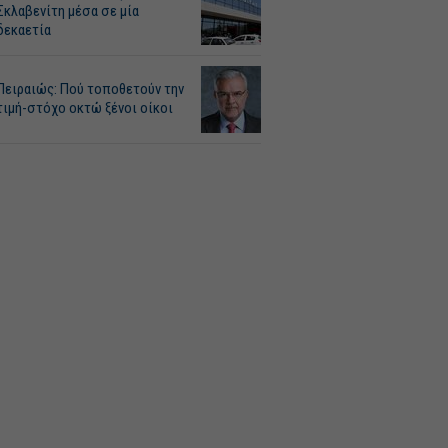
Σκλαβενίτη μέσα σε μία
δεκαετία
Πειραιώς: Πού τοποθετούν την
τιμή-στόχο οκτώ ξένοι οίκοι