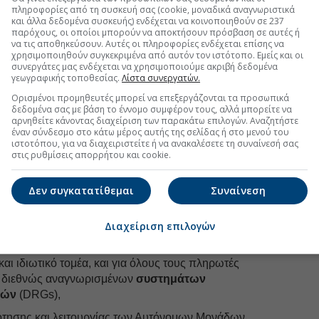
 υγείας. Ο
πληροφορίες από τη συσκευή σας (cookie, μοναδικά αναγνωριστικά
υψηλός βαθμός συγκέντρωσης στους
και άλλα δεδομένα συσκευής) ενδέχεται να κοινοποιηθούν σε 237
ίτερα στις νοσοκομειακές υπηρεσίες, σε συνδυασμό με
παρόχους, οι οποίοι μπορούν να αποκτήσουν πρόσβαση σε αυτές ή
ι διαφανούς συστήματος τιμολόγησης, ενισχύουν τις
να τις αποθηκεύσουν. Αυτές οι πληροφορίες ενδέχεται επίσης να
χρησιμοποιηθούν συγκεκριμένα από αυτόν τον ιστότοπο. Εμείς και οι
συνεργάτες μας ενδέχεται να χρησιμοποιούμε ακριβή δεδομένα
γεωγραφικής τοποθεσίας.
Λίστα συνεργατών.
ν νοσοκομείων στην Ελλάδα συγκαταλέγονται στις
άνοντας σε ορισμένες ιατρικές επεμβάσεις να είναι
Ορισμένοι προμηθευτές μπορεί να επεξεργάζονται τα προσωπικά
δεδομένα σας με βάση το έννομο συμφέρον τους, αλλά μπορείτε να
α επίπεδα κόστους των Ηνωμένων Πολιτειών, ενώ
αρνηθείτε κάνοντας διαχείριση των παρακάτω επιλογών. Αναζητήστε
ΦΠΑ 24% .
έναν σύνδεσμο στο κάτω μέρος αυτής της σελίδας ή στο μενού του
ιστοτόπου, για να διαχειριστείτε ή να ανακαλέσετε τη συναίνεσή σας
ασφαλιστική αγορά καταβάλλει κάθε χρόνο
στις ρυθμίσεις απορρήτου και cookie.
υν το 1 δισ. ευρώ για υπηρεσίες υγείας. Περίπου το
 αντιστοιχεί σε φόρους και λοιπές επιβαρύνσεις
Δεν συγκατατίθεμαι
Συναίνεση
 ασφαλιστικής αγοράς για τον
Διαχείριση επιλογών
τους
 και ιδιωτικό τομέα, και για όλους τους πληρωτές
ι διεθνώς αναγνωρισμένων
συστημάτων
ιών
(DRGs),
δότησης και λειτουργίας των Αυτόνομων Μονάδων