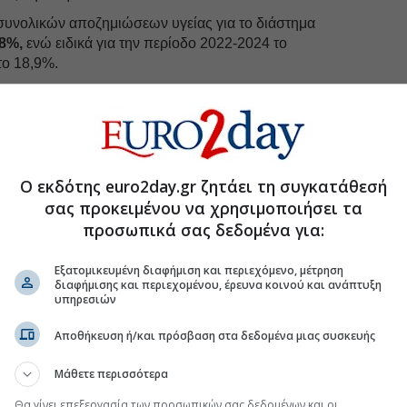
 συνολικών αποζημιώσεων υγείας για το διάστημα
,8%,
ενώ ειδικά για την περίοδο 2022-2024 το
το 18,9%.
 υγειονομικής κάλυψης αποτελεί διεθνή πρόκληση, ως
υ πληθυσμού, των πληθωριστικών πιέσεων και της
ής επιστήμης.
 νέων ιατρικών τεχνολογιών, καινοτόμων θεραπειών
ν μεθόδων η οποία βελτιώνει σημαντικά τα
Ο εκδότης euro2day.gr ζητάει τη συγκατάθεσή
ίς, συνεπάγεται και ιδιαίτερα υψηλό κόστος.
σας προκειμένου να χρησιμοποιήσει τα
προσωπικά σας δεδομένα για:
uro2day.gr
στο
Google Discover!
Εξατομικευμένη διαφήμιση και περιεχόμενο, μέτρηση
διαφήμισης και περιεχομένου, έρευνα κοινού και ανάπτυξη
 εξελίξεις με την υπογραφη εγκυρότητας του Euro2day.gr
υπηρεσιών
FOLLOW US
Αποθήκευση ή/και πρόσβαση στα δεδομένα μιας συσκευής
Ακολουθήστε τη σελίδα του
Euro2day.gr
στο
Linkedin
Μάθετε περισσότερα
 είναι εντονότερη λόγω συγκεκριμένων
Θα γίνει επεξεργασία των προσωπικών σας δεδομένων και οι