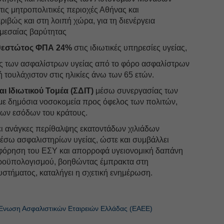
ις μητροπολιτικές περιοχές Αθήνας και
ιβώς και στη λοιπή χώρα, για τη διενέργεια
 μεσαίας βαρύτητας
αθεστώτος ΦΠΑ 24%
στις ιδιωτικές υπηρεσίες υγείας,
ς των ασφαλίστρων υγείας από το φόρο ασφαλίστρων
 ή τουλάχιστον στις ηλικίες άνω των 65 ετών.
ι Ιδιωτικού Τομέα (ΣΔΙΤ)
μέσω συνεργασίας των
με δημόσια νοσοκομεία προς όφελος των πολιτών,
των εσόδων του κράτους.
ει ανάγκες περίθαλψης εκατοντάδων χιλιάδων
μέσω ασφαλιστηρίων υγείας, ώστε και συμβάλλει
μφόρηση του ΕΣΥ και απορροφά υγειονομική δαπάνη
προϋπολογισμού, βοηθώντας έμπρακτα στη
υστήματος, καταλήγει η σχετική ενημέρωση.
Ενωση Ασφαλιστικών Εταιρειών Ελλάδας (ΕΑΕΕ)