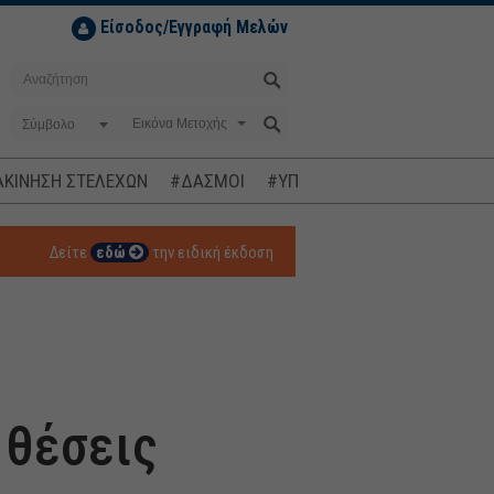
Είσοδος/Εγγραφή Μελών
Σύμβολο
ΚΙΝΗΣΗ ΣΤΕΛΕΧΩΝ
#ΔΑΣΜΟΙ
#ΥΠΟΚΛΟΠΕΣ
#ΠΛΗΘΩΡΙΣΜ
Δείτε
εδώ
την ειδική έκδοση
 θέσεις