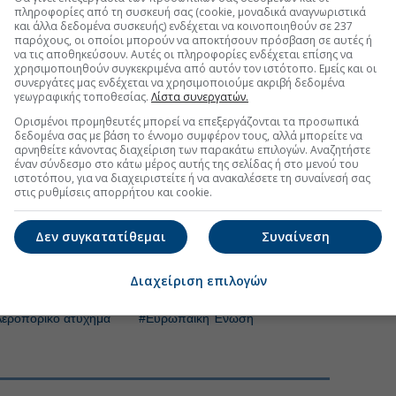
πληροφορίες από τη συσκευή σας (cookie, μοναδικά αναγνωριστικά
 εξελίξεις με την υπογραφη εγκυρότητας του Euro2day.gr
και άλλα δεδομένα συσκευής) ενδέχεται να κοινοποιηθούν σε 237
παρόχους, οι οποίοι μπορούν να αποκτήσουν πρόσβαση σε αυτές ή
να τις αποθηκεύσουν. Αυτές οι πληροφορίες ενδέχεται επίσης να
FOLLOW US
χρησιμοποιηθούν συγκεκριμένα από αυτόν τον ιστότοπο. Εμείς και οι
συνεργάτες μας ενδέχεται να χρησιμοποιούμε ακριβή δεδομένα
Ακολουθήστε τη σελίδα του
Euro2day.gr
στο
Linkedin
γεωγραφικής τοποθεσίας.
Λίστα συνεργατών.
θα χρεώνονται για διόρθωση ορθογραφικών λαθών στο
Ορισμένοι προμηθευτές μπορεί να επεξεργάζονται τα προσωπικά
δεδομένα σας με βάση το έννομο συμφέρον τους, αλλά μπορείτε να
κάρτας επιβίβασης, εφόσον έχουν ήδη κάνει
check-in
.
αρνηθείτε κάνοντας διαχείριση των παρακάτω επιλογών. Αναζητήστε
κτική ακύρωσης πτήσεων επιστροφής λόγω μη
έναν σύνδεσμο στο κάτω μέρος αυτής της σελίδας ή στο μενού του
του ταξιδιού.
ιστοτόπου, για να διαχειριστείτε ή να ανακαλέσετε τη συναίνεσή σας
στις ρυθμίσεις απορρήτου και cookie.
ριος υπουργός Μεταφορών
Αλέξης Βαφεάδης
μαντική επιτυχία για τους επιβάτες». Σημείωσε ότι το
Δεν συγκατατίθεμαι
Συναίνεση
ερη βεβαιότητα, δικαιοσύνη και προβλεψιμότητα για
 στάθηκε στην αποφασιστικότητα της κυπριακής
Διαχείριση επιλογών
 ένα πρόβλημα ετών.
εροπορικό ατύχημα
#Ευρωπαϊκή Ένωση