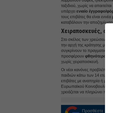
λαμβάνουν σαφείς ηλεκτρονι
ταξιδιού, χωρίς να απαιτείτ
υπάρχει
ενιαίο έγγραφο/φό
τους επιβάτες θα είναι εννέα 
καταβάλουν την αποζημίωση 
Χειραποσκευές, οικ
Στο σκέλος των χρεώσεων, οι
την αρχή της κράτησης μαζί 
συγκρίνουν το πραγματικό κό
προσφέρουν
φθηνότερα εισ
χωρίς χειραποσκευή.
Οι νέοι κανόνες προβλέπουν
παιδιών κάτω των 14 ετών, χω
επιβάτες με αναπηρία ή μειωμ
Ευρωπαϊκού Κοινοβουλίου
χρειάζεται να πληρώνει παρα
Προσθέστε το
E