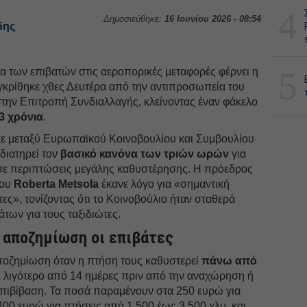
4
Δημοσιεύθηκε:
16 Ιουνίου 2026 - 08:54
δης
5
τα των επιβατών στις αεροπορικές μεταφορές φέρνει η
κρίθηκε χθες Δευτέρα από την αντιπροσωπεία του
ην Επιτροπή Συνδιαλλαγής, κλείνοντας έναν φάκελο
3 χρόνια
.
ε μεταξύ Ευρωπαϊκού Κοινοβουλίου και Συμβουλίου
διατηρεί τον
βασικό κανόνα των τριών ωρών
για
σε περιπτώσεις μεγάλης καθυστέρησης. Η πρόεδρος
ίου
Roberta Metsola
έκανε λόγο για «σημαντική
ες», τονίζοντας ότι το Κοινοβούλιο ήταν σταθερά
των για τους ταξιδιώτες.
ι αποζημίωση οι επιβάτες
αποζημίωση όταν η πτήση τους καθυστερεί
πάνω από
ι λιγότερο από 14 ημέρες πριν από την αναχώρηση ή
 επιβίβαση. Τα ποσά παραμένουν στα 250 ευρώ για
400 ευρώ για πτήσεις από 1.500 έως 3.500 χλμ. και