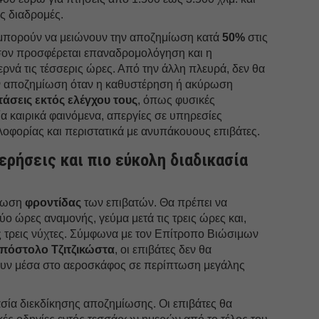
ς διαδρομές.
α μπορούν να μειώνουν την αποζημίωση κατά
50%
στις
σον προσφέρεται επαναδρομολόγηση και η
ρνά τις τέσσερις ώρες. Από την άλλη πλευρά, δεν θα
ν αποζημίωση όταν η καθυστέρηση ή ακύρωση
τάσεις εκτός ελέγχου τους
, όπως φυσικές
α καιρικά φαινόμενα, απεργίες σε υπηρεσίες
οφορίας και περιστατικά με ανυπάκουους επιβάτες.
ερήσεις και πιο εύκολη διαδικασία
ρέωση
φροντίδας
των επιβατών. Θα πρέπει να
ο ώρες αναμονής, γεύμα μετά τις τρεις ώρες και,
ς τρεις νύχτες. Σύμφωνα με τον Επίτροπο Βιώσιμων
πόστολο Τζιτζικώστα
, οι επιβάτες δεν θα
υν μέσα στο αεροσκάφος σε περίπτωση μεγάλης
κασία διεκδίκησης αποζημίωσης. Οι επιβάτες θα