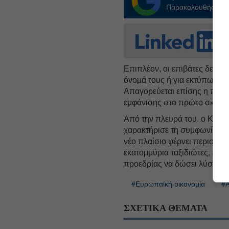
Παρακολουθήστε τις
Επιπλέον, οι επιβάτες δεν 
όνομά τους ή για εκτύπωση 
Απαγορεύεται επίσης η πρα
εμφάνισης στο πρώτο σκέλος 
Από την πλευρά του, ο Κύπ
χαρακτήρισε τη συμφωνία «ση
νέο πλαίσιο φέρνει περισσότ
εκατομμύρια ταξιδιώτες, ενώ
προεδρίας να δώσει λύση σε
#Ευρωπαϊκή οικονομία
#Α
ΣΧΕΤΙΚΑ ΘΕΜΑΤΑ