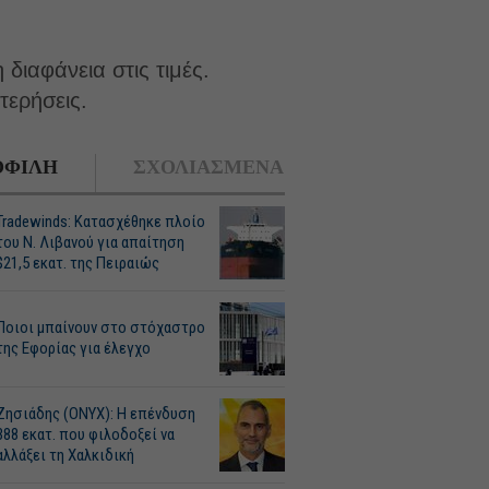
διαφάνεια στις τιμές.
τερήσεις.
ΦΙΛΗ
ΣΧΟΛΙΑΣΜΕΝΑ
Tradewinds: Κατασχέθηκε πλοίο
του Ν. Λιβανού για απαίτηση
$21,5 εκατ. της Πειραιώς
Ποιοι μπαίνουν στο στόχαστρο
της Εφορίας για έλεγχο
Ζησιάδης (ONYX): Η επένδυση
388 εκατ. που φιλοδοξεί να
αλλάξει τη Χαλκιδική