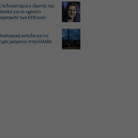
Στα δικαστήρια ο ιδρυτής της
Revolut για το «χρυσό»
superyacht των €350 εκατ.
Βουλγαρική ασπίδα για τις
τιμές ρεύματος στην Ελλάδα