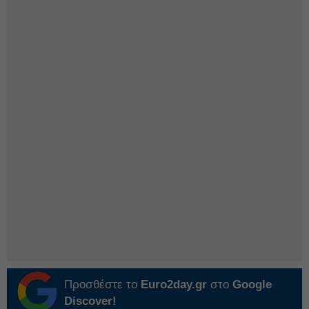
Προσθέστε το
Euro2day.gr
στο
Google
Discover!