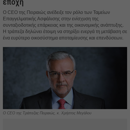
εποχή
Ο CEO της Πειραιώς ανέδειξε τον ρόλο των Ταμείων
Επαγγελματικής Ασφάλισης στην ενίσχυση της
συνταξιοδοτικής επάρκειας και της οικονομικής ανάπτυξης.
Η τράπεζα δηλώνει έτοιμη να στηρίξει ενεργά τη μετάβαση σε
ένα ευρύτερο οικοσύστημα αποταμίευσης και επενδύσεων.
Ο CEO της Τράπεζας Πειραιώς, κ. Χρήστος Μεγάλου