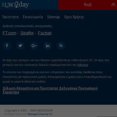
Αρχή
Ταυτότητα
Επικοινωνία
Sitemap
Οροι Χρήσης
Διεθνείς αποκλειστικές συνεργασίες:
FT.com
Stratfor
Factset
Οι τιμές των μετοχών και των δεικτών εμφανίζονται με καθυστέρηση 15’. Οι τιμές των
μετοχών και των ελληνικών δεικτών προέρχονται από την
InBroker
Το σύνολο του περιεχομένου και των υπηρεσιών του euro2day διατίθεται στους
επισκέπτες για προσωπική χρήση. Απαγορεύεται η χρήση και η επαναδημοσίευσή του
χωρίς τη γραπτή άδεια του εκδότη.
Δήλωση Απορρήτου και Προστασίας Δεδομένων Προσωπικού
Χαρακτήρα
Copyright © 2001 – 2026 MEDIA2DAY
All Rights Reserved.
Managed Cloud by C2