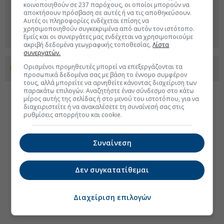
κοινοποιηθούν σε 237 παρόχους, οι οποίοι μπορούν να
αποκτήσουν πρόσβαση σε αυτές ή να τις αποθηκεύσουν.
Αυτές οι πληροφορίες ενδέχεται επίσης να
χρησιμοποιηθούν συγκεκριμένα από αυτόν τον ιστότοπο.
Εμείς και οι συνεργάτες μας ενδέχεται να χρησιμοποιούμε
ακριβή δεδομένα γεωγραφικής τοποθεσίας.
Λίστα
συνεργατών.
Ορισμένοι προμηθευτές μπορεί να επεξεργάζονται τα
Προσθέστε το euro2day.gr στο Discover
προσωπικά δεδομένα σας με βάση το έννομο συμφέρον
τους, αλλά μπορείτε να αρνηθείτε κάνοντας διαχείριση των
παρακάτω επιλογών. Αναζητήστε έναν σύνδεσμο στο κάτω
μέρος αυτής της σελίδας ή στο μενού του ιστοτόπου, για να
διαχειριστείτε ή να ανακαλέσετε τη συναίνεσή σας στις
ρυθμίσεις απορρήτου και cookie.
Συναίνεση
Δεν συγκατατίθεμαι
Διαχείριση επιλογών