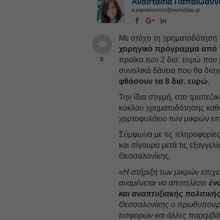
Αναστασία Παπαϊωάνν
a.papaioannou@euro2day.gr
Με στόχο τη χρηματοδότηση 
χορηγικό πρόγραμμα από τ
προίκα των 2 δισ. ευρώ που 
0
συνολικά δάνεια που θα διο
φθάσουν τα 8 δισ. ευρώ
.
Την ίδια στιγμή, στο τραπεζ
κύκλου χρηματοδότησης καθώ
χαρτοφυλάκιο των μικρών επ
Σύμφωνα με τις πληροφορίες,
και σίγουρα μετά τις εξαγγ
Θεσσαλονίκης.
«Η στήριξη των μικρών επιχει
αναμένεται να αποτελέσει
έν
και αναπτυξιακής πολιτική
Θεσσαλονίκης ο πρωθυπουργ
εισφορών και άλλες παρεμβά