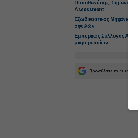
Παπαθανάσης: Σημαντική επ
Assessment
Εξωδικαστικός Μηχανισμός:
οφειλών
Εμπορικός Σύλλογος Αθην
μικρομεσαίων
Προσθέστε το euro2day