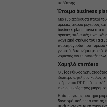
υπόθεσης.
Έτοιμα business pla
Μια ενδιαφέρουσα πτυχή του 
αρκετές μικρού μεγέθους και 
business plans πάνω στα οποί
αρκετές από αυτές είχαν κάν
δανειακό σκέλος του RRF,
ω
παρατράγουδα- του Ταμείου 
γνωστό, δαπανήσει μερικές δ
νομικούς για τη σύνταξη των 
Χαμηλό επιτόκιο
Ο νέος κύκλος χρηματοδότησ
ιδιαίτερα ωφέλιμος καθώς οι
-πέραν του RRF- μέσω εκδόσ
ενώ οι μικρές προς μικρομεσα
Επίσης, για τις αυστηρά μικ
δανεισμό, καθώς το κόστος ε
μεγέθη -αν και τα επιτόκια έ