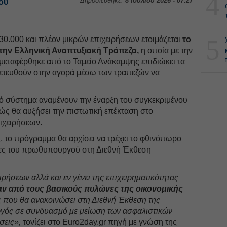
4
Δημοσιεύθηκε:
8 Ιουλίου 2026 - 07:27
ου
5
30.000 και πλέον μικρών επιχειρήσεων ετοιμάζεται
το
ην Ελληνική Αναπτυξιακή Τράπεζα,
η οποία με την
μεταφέρθηκε από το Ταμείο Ανάκαμψης επιδιώκει τα
χετευθούν στην αγορά μέσω των τραπεζών να
ικό σύστημα αναμένουν την έναρξη του συγκεκριμένου
ς θα αυξήσει την πιστωτική επέκταση στο
ιχειρήσεων.
 το πρόγραμμα θα αρχίσει να τρέχει το φθινόπωρο
ελίες του πρωθυπουργού στη Διεθνή Έκθεση
ρήσεων αλλά και εν γένει της επιχειρηματικότητας
αν από τους βασικούς πυλώνες της οικονομικής
ς
που θα ανακοινώσει στη Διεθνή Έκθεση της
ός σε συνδυασμό με μείωση των ασφαλιστικών
σεις»,
τονίζει στο Euro2day.gr πηγή με γνώση της