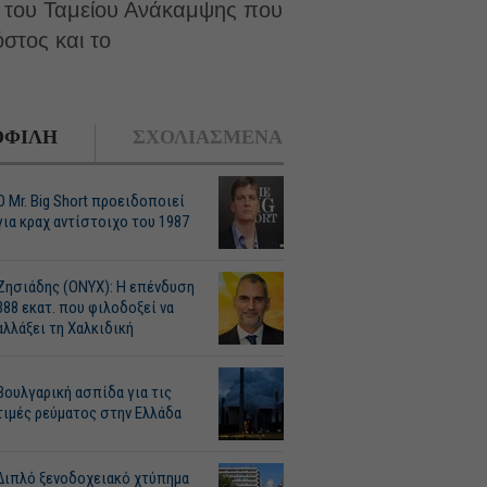
ώ του Ταμείου Ανάκαμψης που
όστος και το
ΦΙΛΗ
ΣΧΟΛΙΑΣΜΕΝΑ
O Mr. Big Short προειδοποιεί
για κραχ αντίστοιχο του 1987
Ζησιάδης (ONYX): Η επένδυση
388 εκατ. που φιλοδοξεί να
αλλάξει τη Χαλκιδική
Βουλγαρική ασπίδα για τις
τιμές ρεύματος στην Ελλάδα
Διπλό ξενοδοχειακό χτύπημα