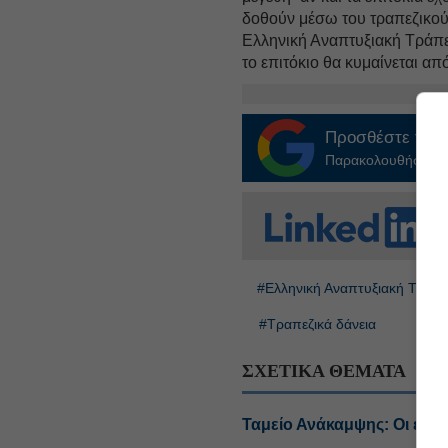
δοθούν μέσω του τραπεζικού 
Ελληνική Αναπτυξιακή Τράπ
το επιτόκιο θα κυμαίνεται α
Προσθέστε το
E
Παρακολουθήστε τις
#Ελληνική Αναπτυξιακή Τράπ
#Τραπεζικά δάνεια
ΣΧΕΤΙΚΑ ΘΕΜΑΤΑ
Ταμείο Ανάκαμψης: Οι επιχ