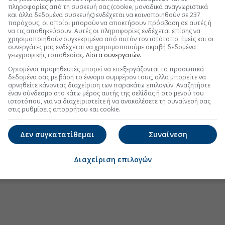
ιτυχία για την ΕΑΤ η πιστοποίηση Pillar
πληροφορίες από τη συσκευή σας (cookie, μοναδικά αναγνωριστικά
και άλλα δεδομένα συσκευής) ενδέχεται να κοινοποιηθούν σε 237
παρόχους, οι οποίοι μπορούν να αποκτήσουν πρόσβαση σε αυτές ή
να τις αποθηκεύσουν. Αυτές οι πληροφορίες ενδέχεται επίσης να
 Ξεπέρασαν τα 20 δισ. ευρώ οι ρυθμίσεις
χρησιμοποιηθούν συγκεκριμένα από αυτόν τον ιστότοπο. Εμείς και οι
συνεργάτες μας ενδέχεται να χρησιμοποιούμε ακριβή δεδομένα
γεωγραφικής τοποθεσίας.
Λίστα συνεργατών.
ών: Δέσμη προτάσεων για τη στήριξη των
Ορισμένοι προμηθευτές μπορεί να επεξεργάζονται τα προσωπικά
δεδομένα σας με βάση το έννομο συμφέρον τους, αλλά μπορείτε να
αρνηθείτε κάνοντας διαχείριση των παρακάτω επιλογών. Αναζητήστε
έναν σύνδεσμο στο κάτω μέρος αυτής της σελίδας ή στο μενού του
ιστοτόπου, για να διαχειριστείτε ή να ανακαλέσετε τη συναίνεσή σας
στις ρυθμίσεις απορρήτου και cookie.
.gr στο Discover
Δεν συγκατατίθεμαι
Συναίνεση
Διαχείριση επιλογών