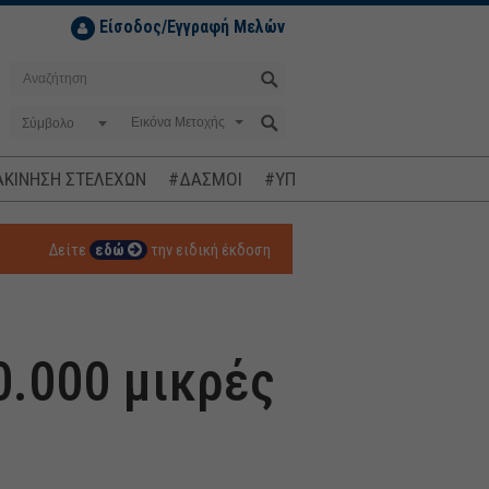
Είσοδος/Εγγραφή Μελών
Σύμβολο
ΚΙΝΗΣΗ ΣΤΕΛΕΧΩΝ
#ΔΑΣΜΟΙ
#ΥΠΟΚΛΟΠΕΣ
#ΠΛΗΘΩΡΙΣΜ
Δείτε
εδώ
την ειδική έκδοση
0.000 μικρές