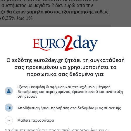
συστήματος με μαγιά τα 2 δισ. ευρώ από την
εζα
θα έχουν χαμηλό κόστος εξυπηρέτησης
καθώς
πό 0,35% έως 1%.
uro2day.gr
στο
Google Discover!
 εξελίξεις με την υπογραφη εγκυρότητας του Euro2day.gr
Ο εκδότης euro2day.gr ζητάει τη συγκατάθεσή
FOLLOW US
σας προκειμένου να χρησιμοποιήσει τα
Ακολουθήστε τη σελίδα του
Euro2day.gr
στο
Linkedin
προσωπικά σας δεδομένα για:
εζα
#Μικρομεσαίες επιχειρήσεις
Εξατομικευμένη διαφήμιση και περιεχόμενο, μέτρηση
διαφήμισης και περιεχομένου, έρευνα κοινού και ανάπτυξη
υπηρεσιών
Αποθήκευση ή/και πρόσβαση στα δεδομένα μιας συσκευής
Μάθετε περισσότερα
ειρήσεις που κέρδισαν τη μάχη των δανείων
Θα γίνει επεξεργασία των προσωπικών σας δεδομένων και οι