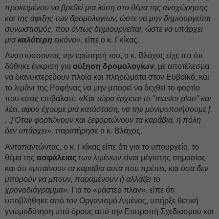
προκειμένου να βρεθεί μια λύση στο θέμα της αναχώρησης
και της άφιξης των δρομολογίων, ώστε να μην δημιουργείται
συνωστισμός, που όντως δημιουργείται, ώστε να υπάρχει
μια
καλύτερη
εικόνα»
, είπε ο κ. Γκίκας.
Αναπτύσσοντας την ερώτησή του, ο κ. Βλάχος είχε πει ότι
δόθηκε έγκριση για
αύξηση δρομολογίων
, με αποτέλεσμα
να διανυκτερεύουν πλοία και πληρώματα στον Ευβοϊκό, και
το λιμάνι της Ραφήνας να μην μπορεί να δεχθεί το φορτίο
που εσείς επιβάλατε.
«Και τώρα έρχεται το "master plan" και
λέει, αφού έχουμε μια κατάσταση, να την μονιμοποιήσουμε [.
. .] Όταν φορτώνουν και ξεφορτώνουν τα καράβια, η πόλη
δεν υπάρχει»,
παρατήρησε ο κ. Βλάχος.
Ανταπαντώντας, ο κ. Γκίκας είπε ότι για το υπουργείο, το
θέμα της
ασφάλειας
των λιμένων είναι μέγιστης σημασίας
και ότι
«μπαίνουν τα καράβια αυτά που πρέπει, και όσα δεν
μπορούν να μπουν, παραμένουν ή αλλάζει το
χρονοδιάγραμμα».
Για το «μάστερ πλαν», είπε ότι
υποβλήθηκε από τον Οργανισμό Λιμένος, υπήρξε θετική
γνωμοδότηση υπό όρους από την Επιτροπή Σχεδιασμού και