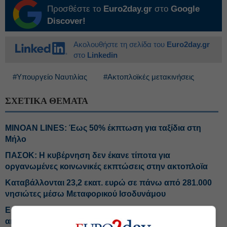
Προσθέστε το
Euro2day.gr
στο
Google
Discover!
Ακολουθήστε τη σελίδα του
Euro2day.gr
στο
Linkedin
#Υπουργείο Ναυτιλίας
#Ακτοπλοϊκές μετακινήσεις
ΣΧΕΤΙΚΑ ΘΕΜΑΤΑ
MINOAN LINES: Έως 50% έκπτωση για ταξίδια στη
Μήλο
ΠΑΣΟΚ: Η κυβέρνηση δεν έκανε τίποτα για
οργανωμένες κοινωνικές εκπτώσεις στην ακτοπλοϊα
Καταβάλλονται 23,2 εκατ. ευρώ σε πάνω από 281.000
νησιώτες μέσω Μεταφορικού Ισοδυνάμου
Ευρωπαϊκή Κάρτα Νέων: Έκπτωση 20% στα
ακτοπλοϊκά με την Attica Group