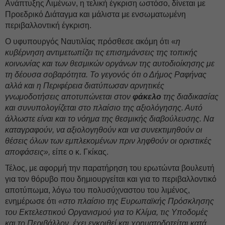
Ανάπτυξης Λιμένων, η τελική έγκριση ωστόσο, δίνεται με
Προεδρικό Διάταγμα και μάλιστα με ενσωματωμένη
περιβαλλοντική έγκριση.
Ο υφυπουργός Ναυτιλίας πρόσθεσε ακόμη ότι «
η
κυβέρνηση αντιμετωπίζει τις επισημάνσεις της τοπικής
κοινωνίας και των θεσμικών οργάνων της αυτοδιοίκησης με
τη δέουσα σοβαρότητα. Το γεγονός ότι ο Δήμος Ραφήνας
αλλά και η Περιφέρεια διατύπωσαν αρνητικές
γνωμοδοτήσεις αποτυπώνεται στον
φάκελο
της διαδικασίας
και συνυπολογίζεται στο πλαίσιο της αξιολόγησης. Αυτό
άλλωστε είναι και το νόημα της θεσμικής διαβούλευσης. Να
καταγραφούν, να αξιολογηθούν και να συνεκτιμηθούν οι
θέσεις όλων των εμπλεκομένων πριν ληφθούν οι οριστικές
αποφάσεις»,
είπε ο κ. Γκίκας.
Τέλος, με αφορμή την παρατήρηση του ερωτώντα βουλευτή
για τον θόρυβο που δημιουργείται και για το περιβαλλοντικό
αποτύπωμα, λόγω του πολυσύχναστου του λιμένος,
ενημέρωσε ότι
«στο πλαίσιο της Ευρωπαϊκής Πρόσκλησης
του Εκτελεστικού Οργανισμού για το Κλίμα, τις Υποδομές
και το Περιβάλλον, έχει εγκριθεί και χρηματοδοτείται κατά