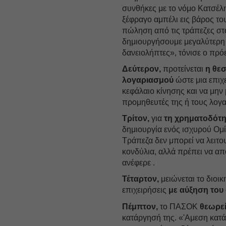
συνθήκες με το νόμο Κατσέλη
ξέφραγο αμπέλι εις βάρος το
πώληση από τις τράπεζες στα 
δημιουργήσουμε μεγαλύτερη 
δανειολήπτες», τόνισε ο πρ
Δεύτερον,
προτείνεται
η θε
λογαριασμού
ώστε μια επιχε
κεφάλαιο κίνησης και να μην
προμηθευτές της ή τους λογ
Τρίτον,
για
τη χρηματοδότη
δημιουργία ενός ισχυρού Ομ
Τράπεζα δεν μπορεί να λειτ
κονδύλια, αλλά πρέπει να απ
ανέφερε .
Τέταρτον,
μειώνεται το διοικ
επιχειρήσεις
με αύξηση του
Πέμπτον,
το ΠΑΣΟΚ
θεωρεί
κατάργησή της. «'Αμεση κατ