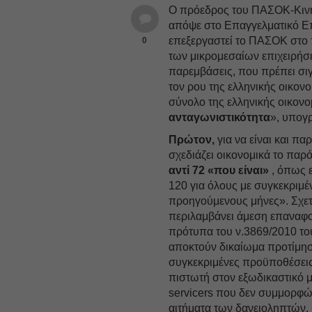
Ο πρόεδρος του ΠΑΣΟΚ-Κιν
απόψε στο Επαγγελματικό Επ
επεξεργαστεί το ΠΑΣΟΚ στο 
0
των μικρομεσαίων επιχειρήσ
παρεμβάσεις, που πρέπει σι
τον ρου της ελληνικής οικον
σύνολο της ελληνικής οικονο
ανταγωνιστικότητα
», υπογ
Πρώτον,
για να είναι και πα
σχεδιάζει οικονομικά το παρό
αντί 72 «που είναι»
, όπως ε
120 για όλους με συγκεκριμέ
προηγούμενους μήνες». Σχετι
περιλαμβάνει άμεση επαναφο
πρότυπα του ν.3869/2010 τ
αποκτούν δικαίωμα προτίμησ
συγκεκριμένες προϋποθέσει
πιστωτή στον εξωδικαστικό 
servicers που δεν συμμορφών
αιτήματα των δανειοληπτών.