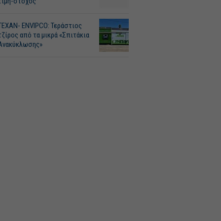
τιμή-στόχος
ΤΕΧΑΝ- ENVIPCO: Τεράστιος
τζίρος από τα μικρά «Σπιτάκια
Ανακύκλωσης»