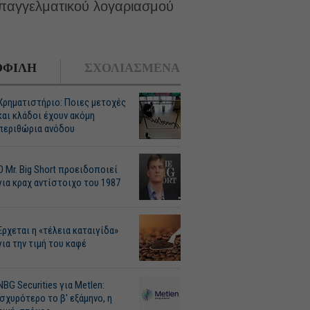
επαγγελματικού λογαριασμού
ΦΙΛΗ
ΣΧΟΛΙΑΣΜΕΝΑ
Χρηματιστήριο: Ποιες μετοχές
και κλάδοι έχουν ακόμη
περιθώρια ανόδου
O Mr. Big Short προειδοποιεί
για κραχ αντίστοιχο του 1987
Ερχεται η «τέλεια καταιγίδα»
για την τιμή του καφέ
NBG Securities για Metlen:
Ισχυρότερο το β' εξάμηνο, η