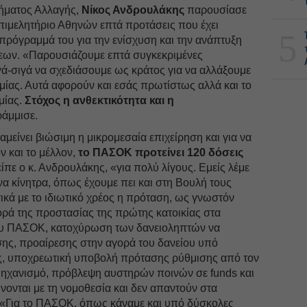
ήματος Αλλαγής,
Νίκος Ανδρουλάκης
παρουσίασε
ιμελητήριο Αθηνών επτά προτάσεις που έχει
5
πρόγραμμά του για την ενίσχυση και την ανάπτυξη
εων. «Παρουσιάζουμε επτά συγκεκριμένες
γά-σιγά να σχεδιάσουμε ως κράτος για να αλλάξουμε
ομίας. Αυτά αφορούν και εσάς πρωτίστως αλλά και το
μίας.
Στόχος η ανθεκτικότητα και η
ράμμισε.
ραμείνει βιώσιμη η μικρομεσαία επιχείρηση και για να
ν και το μέλλον,
το ΠΑΣΟΚ προτείνει 120 δόσεις
ίπε ο κ. Ανδρουλάκης, «για πολύ λίγους. Εμείς λέμε
να κίνητρα, όπως έχουμε πει και στη Βουλή τους
κά με το ιδιωτικό χρέος η πρόταση, ως γνωστόν
ρά της προστασίας της πρώτης κατοικίας στα
ου ΠΑΣΟΚ, κατοχύρωση των δανειοληπτών να
ης, προαίρεσης στην αγορά του δανείου υπό
ς, υποχρεωτική υποβολή πρότασης ρύθμισης από τον
μηχανισμό, πρόβλεψη αυστηρών ποινών σε funds και
ονται με τη νομοθεσία και δεν απαντούν στα
 «Για το ΠΑΣΟΚ, όπως κάναμε και υπό δύσκολες