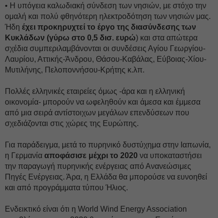
• Η υπόγεια καλωδιακή σύνδεση των νησιών, με στόχο την
ομαλή και πολύ φθηνότερη ηλεκτροδότηση των νησιών μας.
Ήδη
έχει προκηρυχτεί το έργο της διασύνδεσης των
Κυκλάδων (γύρω στο 0,5 δισ. ευρώ
) και στα απώτερα
σχέδια συμπεριλαμβάνονται οι συνδέσεις Αγίου Γεωργίου-
Λαυρίου, Αττικής-Άνδρου, Θάσου-Καβάλας, Εύβοιας-Χίου-
Μυτιλήνης, Πελοποννήσου-Κρήτης κ.λπ.
Πολλές ελληνικές εταιρείες όμως -άρα και η ελληνική
οικονομία- μπορούν να ωφεληθούν και άμεσα και έμμεσα
από μια σειρά αντίστοιχων μεγάλων επενδύσεων που
σχεδιάζονται στις χώρες της Ευρώπης.
Για παράδειγμα, μετά το πυρηνικό δυστύχημα στην Ιαπωνία,
η Γερμανία
αποφάσισε μέχρι το 2020
να υποκαταστήσει
την παραγωγή πυρηνικής ενέργειας από Ανανεώσιμες
Πηγές Ενέργειας. Άρα, η Ελλάδα θα μπορούσε να ευνοηθεί
και από προγράμματα τύπου Ήλιος.
Ενδεικτικό είναι ότι η World Wind Energy Association