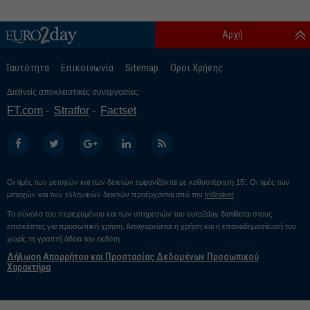
Αρχή
Ταυτότητα
Επικοινωνία
Sitemap
Οροι Χρήσης
Διεθνείς αποκλειστικές συνεργασίες:
FT.com
Stratfor
Factset
Οι τιμές των μετοχών και των δεικτών εμφανίζονται με καθυστέρηση 15’. Οι τιμές των
μετοχών και των ελληνικών δεικτών προέρχονται από την
InBroker
Το σύνολο του περιεχομένου και των υπηρεσιών του euro2day διατίθεται στους
επισκέπτες για προσωπική χρήση. Απαγορεύεται η χρήση και η επαναδημοσίευσή του
χωρίς τη γραπτή άδεια του εκδότη.
Δήλωση Απορρήτου και Προστασίας Δεδομένων Προσωπικού
Χαρακτήρα