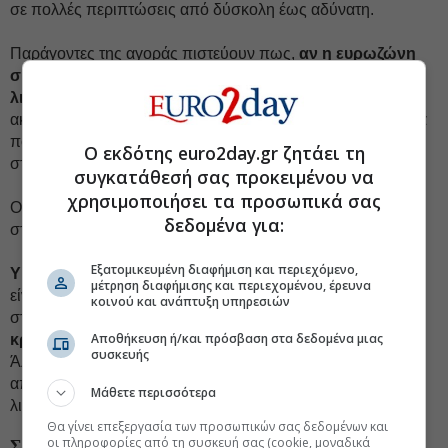
σε πολλές περιπτώσεις από δύσκολη έως αδύνατη.
Παράγοντες της αγοράς πιστεύουν πως,
αν η ευρωζώνη
συνεχίσει απαρέγκλιτα την πολιτική της σκληρής
λιτότητας,
χωρίς να δώσει αναπτυξιακή διάσταση στο
ακολουθούμενο μίγμα οικονομικής πολιτικής, τότε δύσκολα
πολλά από τα μεγάλα έργα θα προχωρήσουν, τουλάχιστον
Ο εκδότης euro2day.gr ζητάει τη
στο άμεσο μέλλον…
συγκατάθεσή σας προκειμένου να
χρησιμοποιήσει τα προσωπικά σας
Οπότε και η ανάπτυξη της ευρωπαϊκής οικονομίας θα μπει
δεδομένα για:
στον πάγο.
Εξατομικευμένη διαφήμιση και περιεχόμενο,
ΥΓ.:
Ειδικότερα για την Ελλάδα, επιπλέον μεγάλα εμπόδια
μέτρηση διαφήμισης και περιεχομένου, έρευνα
είναι η έλλειψη οργάνωσης, η απουσία μακροπρόθεσμων-
κοινού και ανάπτυξη υπηρεσιών
στρατηγικών στόχων,
η υποτυπώδης οργάνωση της
Αποθήκευση ή/και πρόσβαση στα δεδομένα μιας
κρατικής μηχανής
κ.ά.
συσκευής
Άλλωστε, αφού με τα χίλια ζόρια καταφέραμε να
αποκτήσουμε κυβέρνηση, είδαμε τρεις παραιτήσεις σε
Μάθετε περισσότερα
λιγότερο από 15 ημέρες!
Θα γίνει επεξεργασία των προσωπικών σας δεδομένων και
οι πληροφορίες από τη συσκευή σας (cookie, μοναδικά
ΣΧΕΤΙΚΑ ΘΕΜΑΤΑ