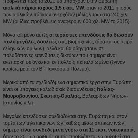
προβλέπει πως το 2020 θα υπάρχουν στην Ευρώπη
αιολικά πάρκα ισχύος 1,5 εκατ. MW
, όταν το 2011 η ισχύς
των αιολικών πάρκων ανερχόταν μόλις γύρω στα 240 χιλ.
MW (οι ίδιες προβλέψεις αναφέρουν 600 χιλ. MW το 2015).
Μόνο και μόνο αυτές
οι τεράστιες επενδύσεις θα δώσουν
πολύ μεγάλες δουλειές
στις βιομηχανίες (άρα και σε σειρά
ελληνικών ομίλων), αλλά και θα οδηγήσουν σε
πολυδάπανες επενδύσεις δικτύων που σήμερα είναι
ανεπαρκή σε όγκο και εν πολλοίς πεπαλαιωμένα (έγιναν
κυρίως μετά τον Β΄ Παγκόσμιο Πόλεμο).
Μερικά από τα σχεδιαζόμενα σημαντικά έργα στην Ευρώπη
είναι οι υπόγειες καλωδιακές διασυνδέσεις
Ιταλίας-
Μαυροβουνίου, Σκωτίας-Ουαλίας
, Βαλεαρίδων Νήσων-
Ισπανίας κ.λπ.
Μεγάλες επενδύσεις σχεδιάζονται στην Ευρώπη και στον
τομέα των τηλεπικοινωνιών, καθώς μέσω οπτικών ινών
σήμερα
είναι συνδεδεμένα γύρω στα 11 εκατ. νοικοκυριά
,
όταν το 2015 ο αριθμός αυτός προβλέπεται να αυξηθεί στα