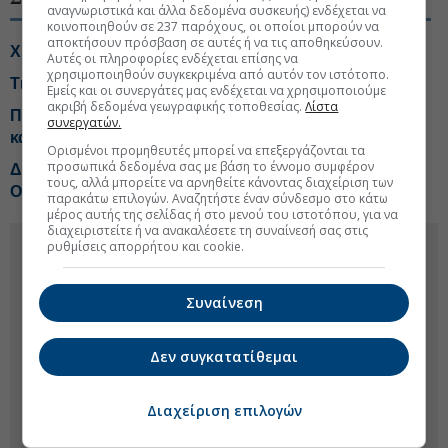
αναγνωριστικά και άλλα δεδομένα συσκευής) ενδέχεται να
κοινοποιηθούν σε 237 παρόχους, οι οποίοι μπορούν να
αποκτήσουν πρόσβαση σε αυτές ή να τις αποθηκεύσουν.
Χρηματιστήριο: Διχασμός σε blue chips και τράπεζες
Αυτές οι πληροφορίες ενδέχεται επίσης να
χρησιμοποιηθούν συγκεκριμένα από αυτόν τον ιστότοπο.
Τι αλλάζει το χωροταξικό στις τουριστικές επενδύσεις
Εμείς και οι συνεργάτες μας ενδέχεται να χρησιμοποιούμε
ακριβή δεδομένα γεωγραφικής τοποθεσίας.
Λίστα
Πληθωρισμός 3,4% με ανατιμήσεις-φωτιά σε βενζίνη
συνεργατών.
και πετρέλαιο κίνησης
Ορισμένοι προμηθευτές μπορεί να επεξεργάζονται τα
προσωπικά δεδομένα σας με βάση το έννομο συμφέρον
ΔΕΗ: Νέο deal για ΑΠΕ άνω των 2 GW σε Πολωνία και
τους, αλλά μπορείτε να αρνηθείτε κάνοντας διαχείριση των
Ουγγαρία
παρακάτω επιλογών. Αναζητήστε έναν σύνδεσμο στο κάτω
μέρος αυτής της σελίδας ή στο μενού του ιστοτόπου, για να
διαχειριστείτε ή να ανακαλέσετε τη συναίνεσή σας στις
ρυθμίσεις απορρήτου και cookie.
Συναίνεση
Δεν συγκατατίθεμαι
Διαχείριση επιλογών