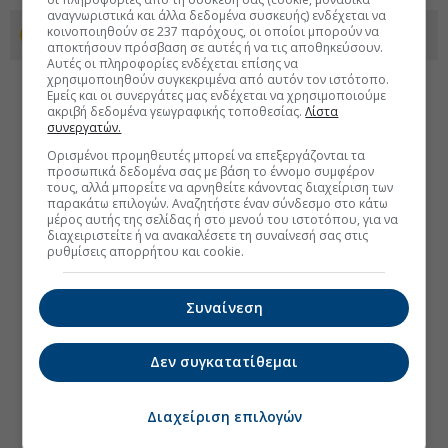
αναγνωριστικά και άλλα δεδομένα συσκευής) ενδέχεται να
κοινοποιηθούν σε 237 παρόχους, οι οποίοι μπορούν να
Προσθέστε το euro2day.gr στο Discover
αποκτήσουν πρόσβαση σε αυτές ή να τις αποθηκεύσουν.
Αυτές οι πληροφορίες ενδέχεται επίσης να
χρησιμοποιηθούν συγκεκριμένα από αυτόν τον ιστότοπο.
Εμείς και οι συνεργάτες μας ενδέχεται να χρησιμοποιούμε
ακριβή δεδομένα γεωγραφικής τοποθεσίας.
Λίστα
συνεργατών.
Ορισμένοι προμηθευτές μπορεί να επεξεργάζονται τα
προσωπικά δεδομένα σας με βάση το έννομο συμφέρον
τους, αλλά μπορείτε να αρνηθείτε κάνοντας διαχείριση των
παρακάτω επιλογών. Αναζητήστε έναν σύνδεσμο στο κάτω
μέρος αυτής της σελίδας ή στο μενού του ιστοτόπου, για να
διαχειριστείτε ή να ανακαλέσετε τη συναίνεσή σας στις
ρυθμίσεις απορρήτου και cookie.
Συναίνεση
Δεν συγκατατίθεμαι
Διαχείριση επιλογών