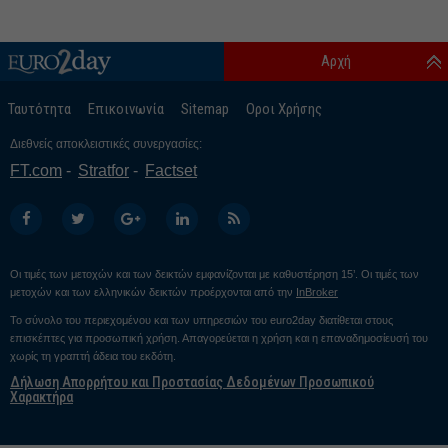
Αρχή
Ταυτότητα
Επικοινωνία
Sitemap
Οροι Χρήσης
Διεθνείς αποκλειστικές συνεργασίες:
FT.com
Stratfor
Factset
Οι τιμές των μετοχών και των δεικτών εμφανίζονται με καθυστέρηση 15’. Οι τιμές των
μετοχών και των ελληνικών δεικτών προέρχονται από την
InBroker
Το σύνολο του περιεχομένου και των υπηρεσιών του euro2day διατίθεται στους
επισκέπτες για προσωπική χρήση. Απαγορεύεται η χρήση και η επαναδημοσίευσή του
χωρίς τη γραπτή άδεια του εκδότη.
Δήλωση Απορρήτου και Προστασίας Δεδομένων Προσωπικού
Χαρακτήρα