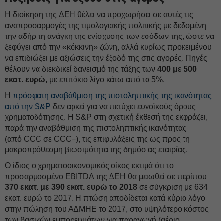
Η διοίκηση της ΔΕH θέλει να προχωρήσει σε αυτές τις
αναπροσαρμογές της τιμολογιακής πολιτικής με δεδομένη
την αδήριτη ανάγκη της ενίσχυσης των εσόδων της, ώστε να
ξεφύγει από την «κόκκινη» ζώνη, αλλά κυρίως προκειμένου
να επιδιώξει με αξιώσεις την έξοδό της στις αγορές. Πηγές
θέλουν να διεκδικεί δανεισμό της τάξης των
400 με 500
εκατ. ευρώ,
με επιτόκιο λίγο κάτω από το 5%.
Η
πρόσφατη αναβάθμιση της πιστοληπτικής της ικανότητας
από την S&P
δεν αρκεί για να πετύχει ευνοϊκούς όρους
χρηματοδότησης. Η S&P στη σχετική έκθεσή της εκφράζει,
παρά την αναβάθμιση της πιστοληπτικής ικανότητας
(από CCC σε CCC+), τις επιφυλάξεις της ως προς τη
μακροπρόθεσμη βιωσιμότητα της δημόσιας εταιρίας.
Ο ίδιος ο χρηματοοικονομικός οίκος εκτιμά ότι το
προσαρμοσμένο EBITDA της ΔΕH θα μειωθεί σε περίπου
370 εκατ. με 390 εκατ. ευρώ το 2018
σε σύγκριση με 634
εκατ. ευρώ το 2017. Η πτώση αποδίδεται κατά κύριο λόγο
στην πώληση του ΑΔΜΗΕ το 2017, στο υψηλότερο κόστος
των βασικών εμπορευμάτων για παραγωγή (αέριο,