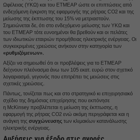
Ωφέλειας (ΥΚΩ) και του ΕΤΜΕΑΡ ώστε οι επιπτώσεις από
ενδεχόμενη έγκριση της εφαρμογής της ρήτρας CO2 και της
μείωσης της έκπτωσης του 15% να μετριαστούν.
Σημειώνεται δε, ότι στο ενδεχόμενο μείωσης των ΥΚΩ και
του ΕΤΜΕΑΡ τότε ευνοημένοι θα βρεθούν και οι πελάτες
των ιδιωτικών εταιριών προμήθειας ηλεκτρικής ενέργειας. Οι
συγκεκριμένες χρεώσεις ανήκουν στην κατηγορία των
«ρυθμιζόμενων».
Αξίζει να σημειωθεί ότι οι προβλέψεις για το ΕΤΜΕΑΡ
δείχνουν πλεόνασμα άνω των 105 εκατ. ευρώ στον σχετικό
λογαριασμό, γεγονός που επιτρέπει τις μειώσεις στις
σχετικές χρεώσεις.
Πάντως, τονίζεται πως και στο στρατηγικό κι επιχειρησιακό
σχέδιο της δημόσιας επιχείρησης που εκπόνησε
η McKinsey προβλέπεται η μείωση της έκπτωσης, η
εφαρμογή της ρήτρας CO2 ενώ ακόμη περιγράφεται και η
ανάγκη της
συγχώνευσης
των κλιμακίων κατανάλωσης
ηλεκτρικής ενέργειας.
Αυξήσεις για έξοδο στις αγορές