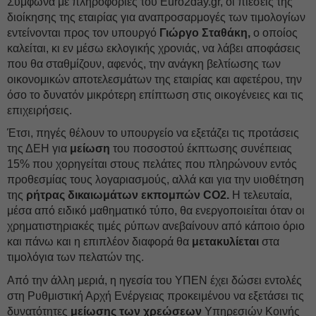
Σύμφωνα με πληροφορίες του Euro2day.gr, οι πιέσεις της
διοίκησης της εταιρίας για αναπροσαρμογές των τιμολογίων
εντείνονται προς τον υπουργό
Γιώργο Σταθάκη,
ο οποίος
καλείται, κι εν μέσω εκλογικής χρονιάς, να λάβει αποφάσεις
που θα σταθμίζουν, αφενός, την ανάγκη βελτίωσης των
οικονομικών αποτελεσμάτων της εταιρίας και αφετέρου, την
όσο το δυνατόν μικρότερη επίπτωση στις οικογένειες και τις
επιχειρήσεις.
Έτσι, πηγές θέλουν το υπουργείο να εξετάζει τις προτάσεις
της ΔΕH για
μείωση
του ποσοστού έκπτωσης συνέπειας
15% που χορηγείται στους πελάτες που πληρώνουν εντός
προθεσμίας τους λογαριασμούς, αλλά και για την υιοθέτηση
της
ρήτρας δικαιωμάτων εκπομπών CO2.
Η τελευταία,
μέσα από ειδικό μαθηματικό τύπο, θα ενεργοποιείται όταν οι
χρηματιστηριακές τιμές ρύπων ανεβαίνουν από κάποιο όριο
και πάνω και η επιπλέον διαφορά θα
μετακυλίεται
στα
τιμολόγια των πελατών της.
Από την άλλη μεριά, η ηγεσία του ΥΠΕΝ έχει δώσει εντολές
στη Ρυθμιστική Αρχή Ενέργειας προκειμένου να εξετάσει τις
δυνατότητες
μείωσης των χρεώσεων
Υπηρεσιών Κοινής