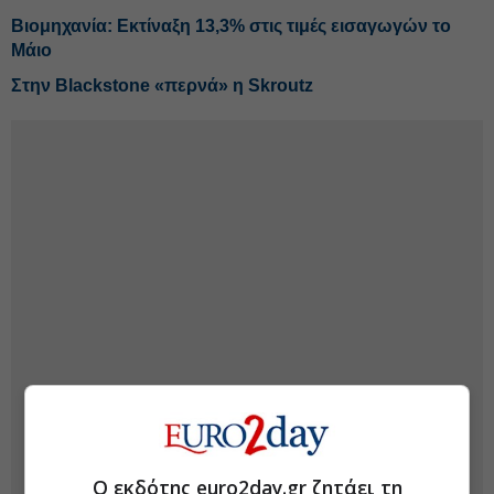
Βιομηχανία: Εκτίναξη 13,3% στις τιμές εισαγωγών το
Μάιο
Στην Blackstone «περνά» η Skroutz
Ο εκδότης euro2day.gr ζητάει τη