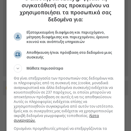
συγκατάθεσή σας προκειμένου να
χρησιμοποιήσει τα προσωπικά σας
δεδομένα για:
Εξατομικευμένη διαφήμιση και περιεχόμενο,
μέτρηση διαφήμισης και περιεχομένου, έρευνα
κοινού και ανάπτυξη υπηρεσιών
Αποθήκευση ή/και πρόσβαση στα δεδομένα μιας
συσκευής
Μάθετε περισσότερα
Θα γίνει επεξεργασία των προσωπικών σας δεδομένων και
οι πληροφορίες από τη συσκευή σας (cookie, μοναδικά
αναγνωριστικά και άλλα δεδομένα συσκευής) ενδέχεται να
Προσθέστε το euro2day.gr στο Discover
κοινοποιηθούν σε 237 παρόχους, οι οποίοι μπορούν να
αποκτήσουν πρόσβαση σε αυτές ή να τις αποθηκεύσουν.
Αυτές οι πληροφορίες ενδέχεται επίσης να
χρησιμοποιηθούν συγκεκριμένα από αυτόν τον ιστότοπο.
Εμείς και οι συνεργάτες μας ενδέχεται να χρησιμοποιούμε
ακριβή δεδομένα γεωγραφικής τοποθεσίας.
Λίστα
συνεργατών.
Ορισμένοι προμηθευτές μπορεί να επεξεργάζονται τα