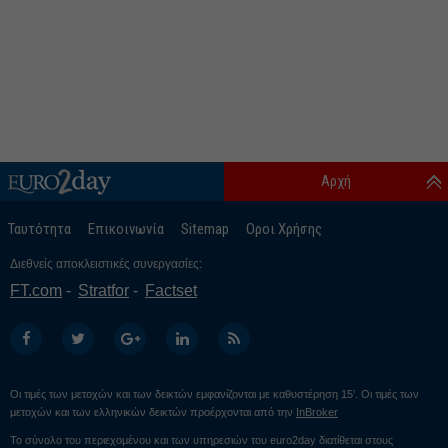
Αρχή
Ταυτότητα
Επικοινωνία
Sitemap
Οροι Χρήσης
Διεθνείς αποκλειστικές συνεργασίες:
FT.com
Stratfor
Factset
Οι τιμές των μετοχών και των δεικτών εμφανίζονται με καθυστέρηση 15’. Οι τιμές των
μετοχών και των ελληνικών δεικτών προέρχονται από την
InBroker
Το σύνολο του περιεχομένου και των υπηρεσιών του euro2day διατίθεται στους