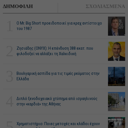
ΔΗΜΟΦΙΛΗ
ΣΧΟΛΙΑΣΜΕΝΑ
1
O Mr. Big Short προειδοποιεί για κραχ αντίστοιχο
του 1987
2
Ζησιάδης (ONYX): Η επένδυση 388 εκατ. που
φιλοδοξεί να αλλάξει τη Χαλκιδική
3
Βουλγαρική ασπίδα για τις τιμές ρεύματος στην
Ελλάδα
4
Διπλό ξενοδοχειακό χτύπημα από ισραηλινούς
στην «καρδιά» της Αθήνας
5
Χρηματιστήριο: Ποιες μετοχές και κλάδοι έχουν