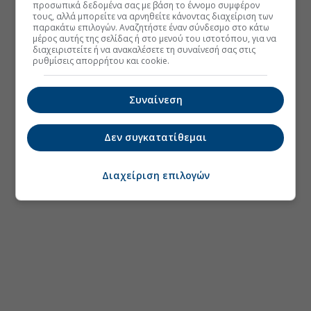
προσωπικά δεδομένα σας με βάση το έννομο συμφέρον
τους, αλλά μπορείτε να αρνηθείτε κάνοντας διαχείριση των
παρακάτω επιλογών. Αναζητήστε έναν σύνδεσμο στο κάτω
μέρος αυτής της σελίδας ή στο μενού του ιστοτόπου, για να
διαχειριστείτε ή να ανακαλέσετε τη συναίνεσή σας στις
ρυθμίσεις απορρήτου και cookie.
Συναίνεση
Δεν συγκατατίθεμαι
Διαχείριση επιλογών