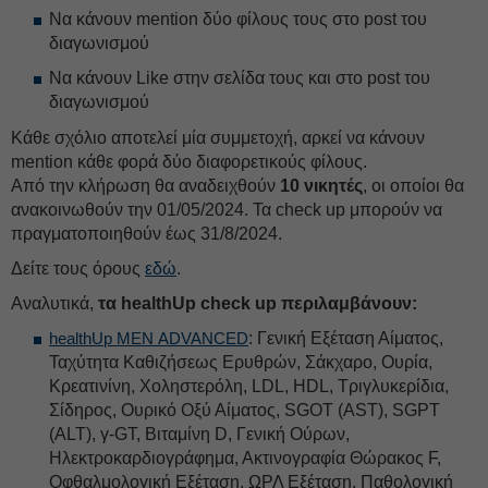
Να κάνουν mention δύο φίλους τους στο post του
διαγωνισμού
Να κάνουν Like στην σελίδα τους και στο post του
διαγωνισμού
Κάθε σχόλιο αποτελεί μία συμμετοχή, αρκεί να κάνουν
mention κάθε φορά δύο διαφορετικούς φίλους.
Από την κλήρωση θα αναδειχθούν
10 νικητές
, οι οποίοι θα
ανακοινωθούν την 01/05/2024. Τα check up μπορούν να
πραγματοποιηθούν έως 31/8/2024.
Δείτε τους όρους
εδώ
.
Αναλυτικά,
τα healthUp check up περιλαμβάνουν:
healthUp ΜΕΝ ADVANCED
: Γενική Εξέταση Αίματος,
Ταχύτητα Καθιζήσεως Ερυθρών, Σάκχαρο, Ουρία,
Κρεατινίνη, Χοληστερόλη, LDL, HDL, Τριγλυκερίδια,
Σίδηρος, Ουρικό Οξύ Αίματος, SGOT (AST), SGPT
(ALT), γ-GT, Βιταμίνη D, Γενική Ούρων,
Ηλεκτροκαρδιογράφημα, Ακτινογραφία Θώρακος F,
Οφθαλμολογική Εξέταση, ΩΡΛ Εξέταση, Παθολογική