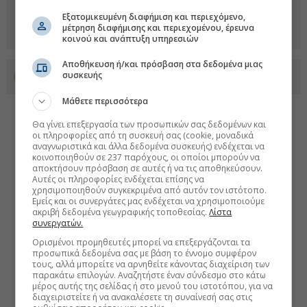
Εξατομικευμένη διαφήμιση και περιεχόμενο,
μέτρηση διαφήμισης και περιεχομένου, έρευνα
κοινού και ανάπτυξη υπηρεσιών
Αποθήκευση ή/και πρόσβαση στα δεδομένα μιας
συσκευής
Προσθέστε το euro2day.gr στο Discover
Μάθετε περισσότερα
Θα γίνει επεξεργασία των προσωπικών σας δεδομένων και
οι πληροφορίες από τη συσκευή σας (cookie, μοναδικά
αναγνωριστικά και άλλα δεδομένα συσκευής) ενδέχεται να
κοινοποιηθούν σε 237 παρόχους, οι οποίοι μπορούν να
αποκτήσουν πρόσβαση σε αυτές ή να τις αποθηκεύσουν.
Αυτές οι πληροφορίες ενδέχεται επίσης να
χρησιμοποιηθούν συγκεκριμένα από αυτόν τον ιστότοπο.
Εμείς και οι συνεργάτες μας ενδέχεται να χρησιμοποιούμε
ακριβή δεδομένα γεωγραφικής τοποθεσίας.
Λίστα
συνεργατών.
Ορισμένοι προμηθευτές μπορεί να επεξεργάζονται τα
προσωπικά δεδομένα σας με βάση το έννομο συμφέρον
τους, αλλά μπορείτε να αρνηθείτε κάνοντας διαχείριση των
παρακάτω επιλογών. Αναζητήστε έναν σύνδεσμο στο κάτω
μέρος αυτής της σελίδας ή στο μενού του ιστοτόπου, για να
διαχειριστείτε ή να ανακαλέσετε τη συναίνεσή σας στις