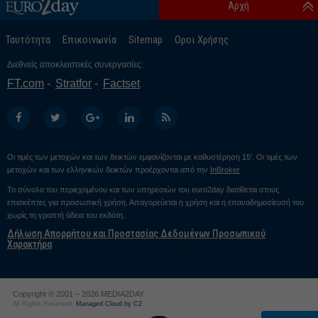
Αρχή
Ταυτότητα
Επικοινωνία
Sitemap
Οροι Χρήσης
Διεθνείς αποκλειστικές συνεργασίες:
FT.com
Stratfor
Factset
Οι τιμές των μετοχών και των δεικτών εμφανίζονται με καθυστέρηση 15’. Οι τιμές των
μετοχών και των ελληνικών δεικτών προέρχονται από την
InBroker
Το σύνολο του περιεχομένου και των υπηρεσιών του euro2day διατίθεται στους
επισκέπτες για προσωπική χρήση. Απαγορεύεται η χρήση και η επαναδημοσίευσή του
χωρίς τη γραπτή άδεια του εκδότη.
Δήλωση Απορρήτου και Προστασίας Δεδομένων Προσωπικού
Χαρακτήρα
Copyright © 2001 – 2026 MEDIA2DAY
All Rights Reserved.
Managed Cloud by C2