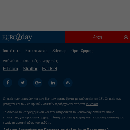
Αρχή
Ταυτότητα
Επικοινωνία
Sitemap
Οροι Χρήσης
Διεθνείς αποκλειστικές συνεργασίες:
FT.com
Stratfor
Factset
Οι τιμές των μετοχών και των δεικτών εμφανίζονται με καθυστέρηση 15’. Οι τιμές των
μετοχών και των ελληνικών δεικτών προέρχονται από την
InBroker
Το σύνολο του περιεχομένου και των υπηρεσιών του euro2day διατίθεται στους
επισκέπτες για προσωπική χρήση. Απαγορεύεται η χρήση και η επαναδημοσίευσή του
χωρίς τη γραπτή άδεια του εκδότη.