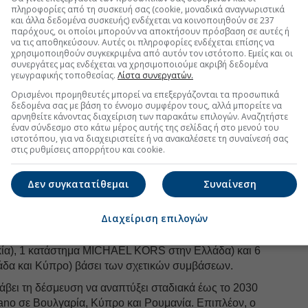
πληροφορίες από τη συσκευή σας (cookie, μοναδικά αναγνωριστικά
 αφαίρεση των εκτιμώμενων δαπανών έκδοσης ποσού
και άλλα δεδομένα συσκευής) ενδέχεται να κοινοποιηθούν σε 237
ν ανώτατη τιμή διάθεσης 5 ευρώ ανά μετοχή) και υπό
παρόχους, οι οποίοι μπορούν να αποκτήσουν πρόσβαση σε αυτές ή
κάλυψης,
τα έσοδα της δημόσιας προσφοράς
να τις αποθηκεύσουν. Αυτές οι πληροφορίες ενδέχεται επίσης να
χρησιμοποιηθούν συγκεκριμένα από αυτόν τον ιστότοπο. Εμείς και οι
ευρώ,
εκ των οποίων τα καθαρά έσοδα της εταιρείας
συνεργάτες μας ενδέχεται να χρησιμοποιούμε ακριβή δεδομένα
ο υπόλοιπο ποσό ύψους 10,6 εκατ. ευρώ περίπου θα
γεωγραφικής τοποθεσίας.
Λίστα συνεργατών.
 πωλητών βασικών μετόχων, δηλαδή της οικογένειας
Ορισμένοι προμηθευτές μπορεί να επεξεργάζονται τα προσωπικά
δεδομένα σας με βάση το έννομο συμφέρον τους, αλλά μπορείτε να
αρνηθείτε κάνοντας διαχείριση των παρακάτω επιλογών. Αναζητήστε
χρησιμοποιηθούν για
την εξόφληση υπολειπόμενων
έναν σύνδεσμο στο κάτω μέρος αυτής της σελίδας ή στο μενού του
τρικές,
καθώς και συμμετοχή σε μετοχικό κεφάλαιο
ιστοτόπου, για να διαχειριστείτε ή να ανακαλέσετε τη συναίνεσή σας
στις ρυθμίσεις απορρήτου και cookie.
ανάπτυξη και αναβάθμιση του δικτύου φυσικών
 Ελλάδα και εξωτερικό, σε
επενδύσεις
σε ακίνητα και
ωμή υφιστάμενου δανεισμού, λογισμικά, συστήματα
Δεν συγκατατίθεμαι
Συναίνεση
λά και για κεφάλαιο κίνησης.
Διαχείριση επιλογών
 σκέλος σημειώνεται ότι ο όμιλος έχει αναλάβει τη
ειτουργήσει έως το 2027
10 νέα καταστήματα Kiko
ακία), 1 κατάστημα MICHAEL KORS στην Ελλάδα) και 6
άδα και Κύπρο) βάσει των σχετικών συμβάσεων.
λάβει τη δέσμευση να αναπτύξει σταδιακά έως το 2030
ano σε Βουλγαρία, Κύπρο και Ρουμανία. Επιπλέον, ο