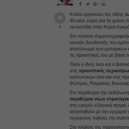
Κύκλο εργασιών της τάξης
τ
40 εκατ. ευρώ για τη χρήση τ
να εισέλθει στην Κύρια Αγορ
4
Στο πλαίσιο δημοσιογραφικής
γενικός διευθυντής του ομίλ
αποτύπωμα των εμπορικών κα
τις προοπτικές του με βάση τ
Τόσο ο ίδιος όσο και ο βασι
στις
προοπτικές περαιτέρω
καλλυντικών όσο και στις πρ
(Κύπρος, Ρουμανία, Βουλγαρί
Στο περιθώριο της εκδήλωση
περιθώρια νέων στρατηγι
στη «ρηχή» ελληνική αγορά, 
ασχοληθούν με την εγχώρια χ
εγχώριους παίκτες την ανάπ
Στο πλαίσιο της παρουσίαση