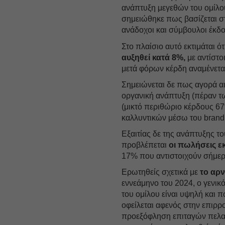
ανάπτυξη μεγεθών του ομίλο
σημειώθηκε πως βασίζεται σ
ανάδοχοι και σύμβουλοι έκδ
Στο πλαίσιο αυτό εκτιμάται ό
αυξηθεί κατά 8%,
με αντίστο
μετά φόρων κέρδη αναμένετ
Σημειώνεται δε πως αγορά αι
οργανική ανάπτυξη (πέραν τ
(μικτό περιθώριο κέρδους 6
καλλυντικών μέσω του bran
Εξαιτίας δε της ανάπτυξης τ
προβλέπεται
οι πωλήσεις ε
17% που αντιστοιχούν σήμερ
Ερωτηθείς σχετικά με
το αρν
εννεάμηνο του 2024, ο γενικ
του ομίλου είναι υψηλή και 
οφείλεται αφενός στην επιρρ
προεξόφληση επιταγών πελατώ