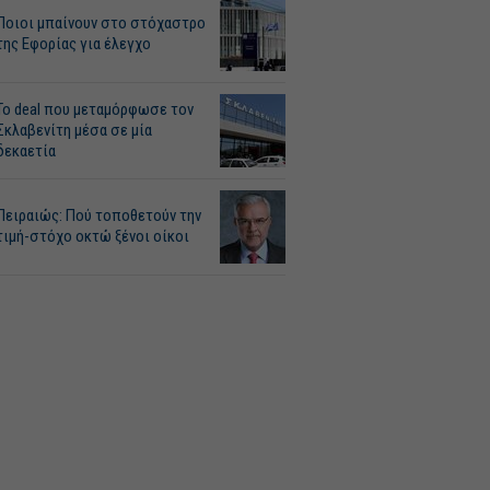
Ποιοι μπαίνουν στο στόχαστρο
της Εφορίας για έλεγχο
Το deal που μεταμόρφωσε τον
Σκλαβενίτη μέσα σε μία
δεκαετία
Πειραιώς: Πού τοποθετούν την
τιμή-στόχο οκτώ ξένοι οίκοι