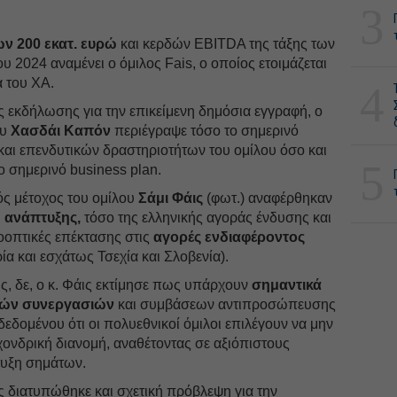
3
ων 200 εκατ. ευρώ
και κερδών EBITDA της τάξης των
ου 2024 αναμένει ο όμιλος Fais, ο οποίος ετοιμάζεται
ά του ΧΑ.
4
 εκδήλωσης για την επικείμενη δημόσια εγγραφή, ο
ου
Χασδάι Καπόν
περιέγραψε τόσο το σημερινό
ι επενδυτικών δραστηριοτήτων του ομίλου όσο και
5
ο σημερινό business plan.
κός μέτοχος του ομίλου
Σάμι Φάις
(φωτ.) αναφέρθηκαν
 ανάπτυξης,
τόσο της ελληνικής αγοράς ένδυσης και
οοπτικές επέκτασης στις
αγορές ενδιαφέροντος
α και εσχάτως Τσεχία και Σλοβενία).
ς, δε, ο κ. Φάις εκτίμησε πως υπάρχουν
σημαντικά
κών συνεργασιών
και συμβάσεων αντιπροσώπευσης
δεδομένου ότι οι πολυεθνικοί όμιλοι επιλέγουν να μην
ονδρική διανομή, αναθέτοντας σε αξιόπιστους
τυξη σημάτων.
ς διατυπώθηκε και σχετική πρόβλεψη για την