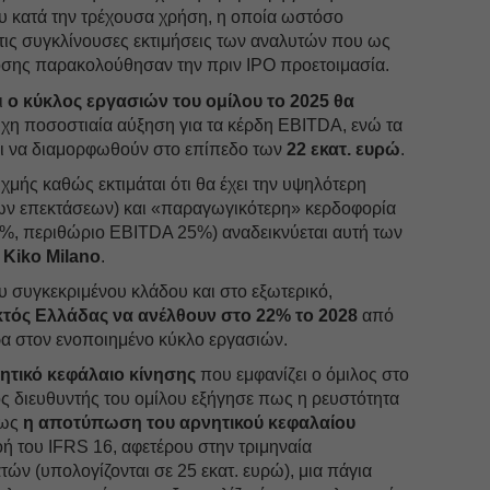
υ κατά την τρέχουσα χρήση, η οποία ωστόσο
τις συγκλίνουσες εκτιμήσεις των αναλυτών που ως
οσης παρακολούθησαν την πριν IPO προετοιμασία.
τι
ο κύκλος εργασιών του ομίλου το 2025 θα
ιχη ποσοστιαία αύξηση για τα κέρδη EBITDA, ενώ τα
αι να διαμορφωθούν στο επίπεδο των
22 εκατ. ευρώ
.
χμής καθώς εκτιμάται ότι θα έχει την υψηλότερη
ων επεκτάσεων) και «παραγωγικότερη» κερδοφορία
7%, περιθώριο EBITDA 25%) αναδεικνύεται αυτή των
d
Kiko Milano
.
ου συγκεκριμένου κλάδου και στο εξωτερικό,
κτός Ελλάδας να ανέλθουν στο 22% το 2028
από
α στον ενοποιημένο κύκλο εργασιών.
ητικό κεφάλαιο κίνησης
που εμφανίζει ο όμιλος στο
ός διευθυντής του ομίλου εξήγησε πως η ρευστότητα
πως
η αποτύπωση του αρνητικού κεφαλαίου
οή του IFRS 16, αφετέρου στην τριμηναία
ν (υπολογίζονται σε 25 εκατ. ευρώ), μια πάγια