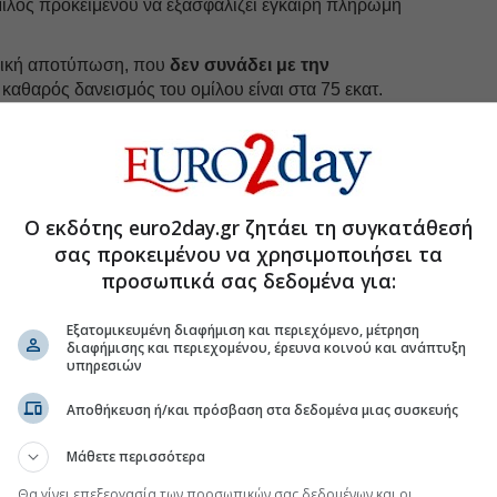
μιλος προκειμένου να εξασφαλίζει έγκαιρη πληρωμή
αφική αποτύπωση, που
δεν συνάδει με την
 καθαρός δανεισμός του ομίλου είναι στα 75 εκατ.
ως, ενώ με την πρόωρη εξόφληση ορισμένων
υποχρεώσεων ο ισολογισμός θα βελτιωθεί
ην επιλογή διάθεσης μετοχών από τους
βασικούς
ις-, με τον κ. Καπόν να αναφέρει πως από το 2012
Ο εκδότης euro2day.gr ζητάει τη συγκατάθεσή
ν έχουν λάβει αμοιβές και μερίσματα,
σας προκειμένου να χρησιμοποιήσει τα
.
προσωπικά σας δεδομένα για:
Εξατομικευμένη διαφήμιση και περιεχόμενο, μέτρηση
διαφήμισης και περιεχομένου, έρευνα κοινού και ανάπτυξη
uro2day.gr
στο
Google Discover!
υπηρεσιών
 εξελίξεις με την υπογραφη εγκυρότητας του Euro2day.gr
Αποθήκευση ή/και πρόσβαση στα δεδομένα μιας συσκευής
FOLLOW US
Μάθετε περισσότερα
Ακολουθήστε τη σελίδα του
Euro2day.gr
στο
Linkedin
Θα γίνει επεξεργασία των προσωπικών σας δεδομένων και οι