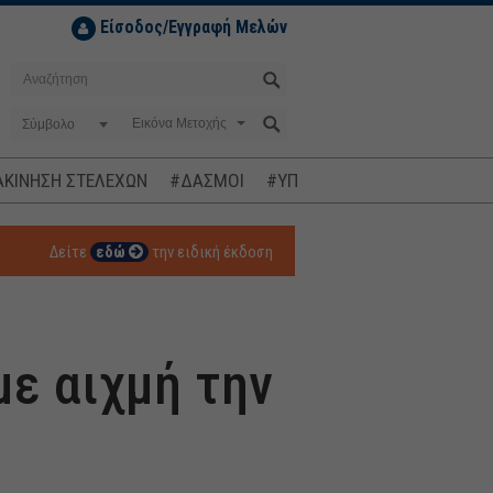
Είσοδος/Εγγραφή Μελών
Σύμβολο
ΚΙΝΗΣΗ ΣΤΕΛΕΧΩΝ
#ΔΑΣΜΟΙ
#ΥΠΟΚΛΟΠΕΣ
#ΠΛΗΘΩΡΙΣΜ
Δείτε
εδώ
την ειδική έκδοση
με αιχμή την