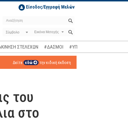
Είσοδος/Εγγραφή Μελών
Σύμβολο
ΚΙΝΗΣΗ ΣΤΕΛΕΧΩΝ
#ΔΑΣΜΟΙ
#ΥΠΟΚΛΟΠΕΣ
#ΠΛΗΘΩΡΙΣΜ
Δείτε
εδώ
την ειδική έκδοση
ις του
λια στο