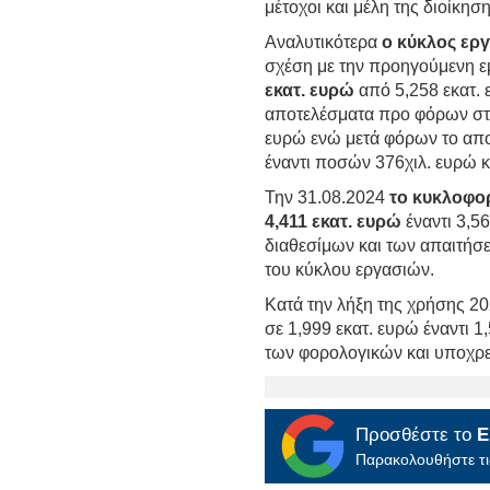
μέτοχοι και μέλη της διοίκηση
Αναλυτικότερα
ο κύκλος ερ
σχέση με την προηγούμενη 
εκατ. ευρώ
από 5,258 εκατ. 
αποτελέσματα προ φόρων στ
ευρώ ενώ μετά φόρων το απο
έναντι ποσών 376χιλ. ευρώ κα
Την 31.08.2024
το κυκλοφο
4,411 εκατ. ευρώ
έναντι 3,5
διαθεσίμων και των απαιτήσ
του κύκλου εργασιών.
Κατά την λήξη της χρήσης 2
σε 1,999 εκατ. ευρώ έναντι 
των φορολογικών και υποχρ
Προσθέστε το
E
Παρακολουθήστε τις