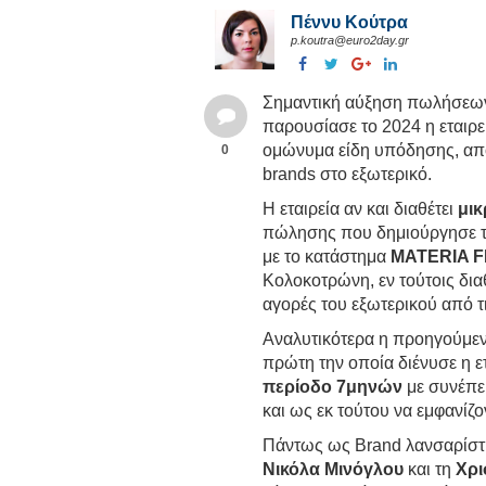
Πέννυ Κούτρα
p.koutra@euro2day.gr
Σημαντική αύξηση πωλήσεων,
παρουσίασε το 2024 η εταιρ
ομώνυμα είδη υπόδησης, απ
0
brands στο εξωτερικό.
Η εταιρεία αν και διαθέτει
μι
πώλησης που δημιούργησε τ
με το κατάστημα
MATERIA 
Κολοκοτρώνη, εν τούτοις δια
αγορές του εξωτερικού από τ
Αναλυτικότερα η προηγούμεν
πρώτη την οποία διένυσε η ετ
περίοδο 7μηνών
με συνέπει
και ως εκ τούτου να εμφανίζο
Πάντως ως Brand λανσαρίστηκ
Νικόλα Μινόγλου
και τη
Χρι