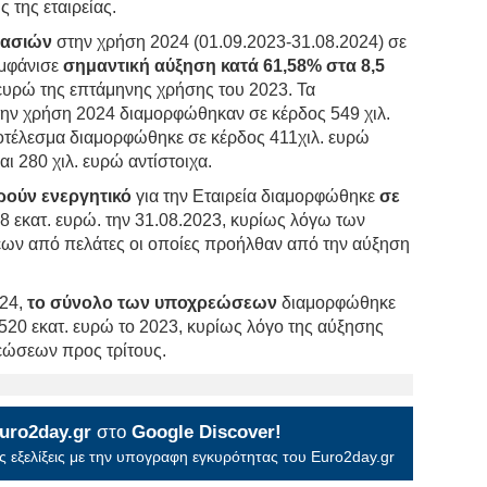
ς της εταιρείας.
γασιών
στην χρήση 2024 (01.09.2023-31.08.2024) σε
εμφάνισε
σημαντική αύξηση κατά 61,58% στα 8,5
ευρώ της επτάμηνης χρήσης του 2023. Τα
ην χρήση 2024 διαμορφώθηκαν σε κέρδος 549 χιλ.
τέλεσμα διαμορφώθηκε σε κέρδος 411χιλ. ευρώ
ι 280 χιλ. ευρώ αντίστοιχα.
ρούν ενεργητικό
για την Εταιρεία διαμορφώθηκε
σε
68 εκατ. ευρώ. την 31.08.2023, κυρίως λόγω των
εων από πελάτες οι οποίες προήλθαν από την αύξηση
024,
το σύνολο των υποχρεώσεων
διαμορφώθηκε
1,520 εκατ. ευρώ το 2023, κυρίως λόγο της αύξησης
εώσεων προς τρίτους.
uro2day.gr
στο
Google Discover!
 εξελίξεις με την υπογραφη εγκυρότητας του Euro2day.gr