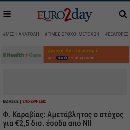
#ΜΕΣΗ ΑΝΑΤΟΛΗ
#ΤΙΜΕΣ-ΣΤΟΧΟΙ ΜΕΤΟΧΩΝ
#ΕΞΑΓΟΡΕΣ
Δείτε
εδώ
την ειδική έκδοση
ΕΙΔΗΣΕΙΣ
ΕΠΙΧΕΙΡΗΣΕΙΣ
Φ. Καραβίας: Αμετάβλητος ο στόχος
για €2,5 δισ. έσοδα από NII