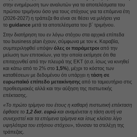
στην ενημέρωση των αναλυτών για τα αποτελέσματα του
πρώτου τριμήνου όσο για τους στόχους για τα επόμενα έτη
(2026-2027) η τράπεζα θα είναι σε θέσει να μιλήσει για
το
guidance
μετά τα αποτελέσματα του β΄ τριμήνου.
Στην διατήρηση του εν λόγω στόχου στα αρχικά επίπεδα
του business plan έχουν, σύμφωνα με τον κ. Καραβία,
συμπεριληφθεί υπόψιν
όλες οι παράμετροι
από την
μείωση των επιτοκίων, για την οποία εκτίμησε ότι θα
επιταχυνθεί από την πλευρά της ΕΚΤ (σ.σ. ίσως να κινηθεί
και κάτω από το 2% στο
1,5%
), μέχρι το κόστος των
καταθέσεων με δεδομένου ότι υπάρχει η
τάση σε
ευρωπαϊκό επίπεδο μετακίνησης
από το ταμιευτήριο στις
προθεσμιακές αλλά και την αύξηση της πιστωτικής
επέκτασης.
«Το πρώτο τρίμηνο του έτους η καθαρή πιστωτική επέκταση
έφθασε το
1,2 δισ. ευρώ
και αναμένεται η τάση αυτή να
συνεχιστεί και τα επόμενα τρίμηνα και ίσως κλείσει λίγο
υψηλότερα του ετήσιου στόχου»
, τόνισαν τα στελέχη της
τράπεζας.