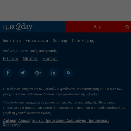
Αρχή
Ταυτότητα
Επικοινωνία
Sitemap
Οροι Χρήσης
Διεθνείς αποκλειστικές συνεργασίες:
FT.com
Stratfor
Factset
Οι τιμές των μετοχών και των δεικτών εμφανίζονται με καθυστέρηση 15’. Οι τιμές των
μετοχών και των ελληνικών δεικτών προέρχονται από την
InBroker
Το σύνολο του περιεχομένου και των υπηρεσιών του euro2day διατίθεται στους
επισκέπτες για προσωπική χρήση. Απαγορεύεται η χρήση και η επαναδημοσίευσή του
χωρίς τη γραπτή άδεια του εκδότη.
Δήλωση Απορρήτου και Προστασίας Δεδομένων Προσωπικού
Χαρακτήρα