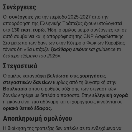
Συνέργειες
Οι
συνέργειες
για την περίοδο 2025-2027 από την
απορρόφηση της Ελληνικής Τράπεζας έχουν υπολογιστεί
στα
130 εκατ. ευρώ
. Ήδη, ο όμιλος μετρά συνέργειες και σε
αυτό συμβαίνει και η απορρόφηση της CNP Ασφαλιστικής.
Στο μέτωπο των δανείων στην Κύπρο ο Φωκίων Καραβίας
τόνισε ότι
«θα υπάρξει
ξεκάθαρη εικόνα
και guidance το
δεύτερο εξάμηνο του 2025».
Στεγαστικά
Ο όμιλος καταγράφει
βελτίωση στις χορηγήσεις
στεγαστικών δανείων
κυρίως από τη θυγατρική στην
Βουλγαρία
όπου ο ρυθμός αύξησης των στεγαστικών
δανείων τρέχει με διπλάσιο ποσοστό. Στην
ελληνική αγορά
η εικόνα είναι πιο αδύναμη και οι χορηγήσεις κινούνται σε
οριακά θετικό έδαφος
.
Αποπληρωμή ομολόγου
Η διοίκηση της τράπεζας δεν απέκλεισε το ενδεχόμενο να