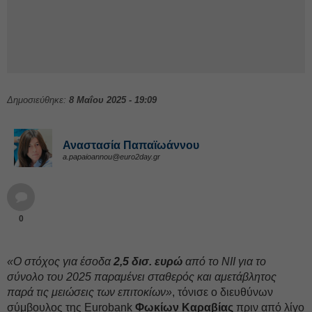
Δημοσιεύθηκε:
8 Μαΐου 2025 - 19:09
Αναστασία Παπαϊωάννου
a.papaioannou@euro2day.gr
0
«Ο στόχος για έσοδα
2,5 δισ. ευρώ
από το NII για το
σύνολο του 2025 παραμένει σταθερός και αμετάβλητος
παρά τις μειώσεις των επιτοκίων»
, τόνισε ο διευθύνων
σύμβουλος της Eurobank
Φωκίων Καραβίας
πριν από λίγο