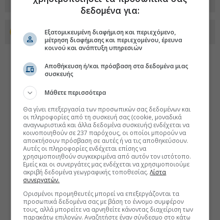
δεδομένα για:
Προσθέστε το euro2day.gr στο Discover
Εξατομικευμένη διαφήμιση και περιεχόμενο,
μέτρηση διαφήμισης και περιεχομένου, έρευνα
κοινού και ανάπτυξη υπηρεσιών
Αποθήκευση ή/και πρόσβαση στα δεδομένα μιας
συσκευής
Μάθετε περισσότερα
Θα γίνει επεξεργασία των προσωπικών σας δεδομένων και
οι πληροφορίες από τη συσκευή σας (cookie, μοναδικά
αναγνωριστικά και άλλα δεδομένα συσκευής) ενδέχεται να
κοινοποιηθούν σε 237 παρόχους, οι οποίοι μπορούν να
αποκτήσουν πρόσβαση σε αυτές ή να τις αποθηκεύσουν.
Αυτές οι πληροφορίες ενδέχεται επίσης να
χρησιμοποιηθούν συγκεκριμένα από αυτόν τον ιστότοπο.
Εμείς και οι συνεργάτες μας ενδέχεται να χρησιμοποιούμε
ακριβή δεδομένα γεωγραφικής τοποθεσίας.
Λίστα
συνεργατών.
Ορισμένοι προμηθευτές μπορεί να επεξεργάζονται τα
προσωπικά δεδομένα σας με βάση το έννομο συμφέρον
τους, αλλά μπορείτε να αρνηθείτε κάνοντας διαχείριση των
παρακάτω επιλογών. Αναζητήστε έναν σύνδεσμο στο κάτω