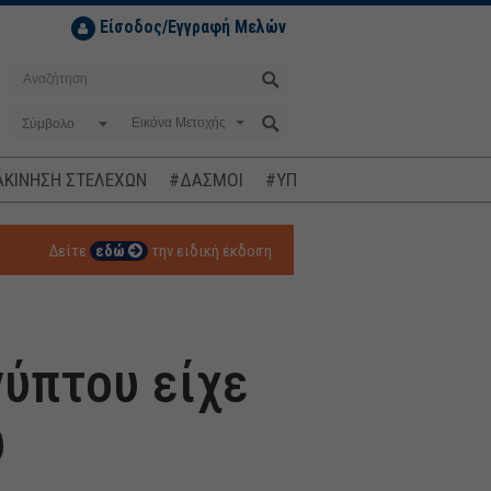
Είσοδος/Εγγραφή Μελών
Σύμβολο
ΚΙΝΗΣΗ ΣΤΕΛΕΧΩΝ
#ΔΑΣΜΟΙ
#ΥΠΟΚΛΟΠΕΣ
#ΠΛΗΘΩΡΙΣΜ
Δείτε
εδώ
την ειδική έκδοση
γύπτου είχε
υ