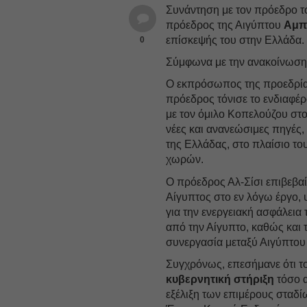
Συνάντηση με τον πρόεδρο τ
πρόεδρος της Αιγύπτου
Αμπν
επίσκεψής του στην Ελλάδα.
0
Σύμφωνα με την ανακοίνωση 
Ο εκπρόσωπος της προεδρί
πρόεδρος τόνισε το ενδιαφέρ
με τον όμιλο Κοπελούζου στ
νέες και ανανεώσιμες πηγές
της Ελλάδας, στο πλαίσιο το
χωρών.
Ο πρόεδρος Αλ-Σίσι επιβεβα
Αίγυπτος στο εν λόγω έργο, 
για την ενεργειακή ασφάλει
από την Αίγυπτο, καθώς και 
συνεργασία μεταξύ Αιγύπτο
Συγχρόνως, επεσήμανε ότι τ
κυβερνητική στήριξη
τόσο α
εξέλιξη των επιμέρους σταδίω