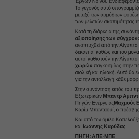
Έργων Κοινού Ενδιαφέροντο
Το γεγονός αυτό υπογραμμίζ
μεταξύ των αρμόδιων φορέων
των μελετών σκοπιμότητας το
Κατά τη διάρκεια της συνάν
αξιοποίησης των σύγχρο
αναπτυχθεί από την Αίγυπτο σ
δεκαετία, καθώς και του μον
αυτοί καθιστούν την Αίγυπτο
χωρών
παγκοσμίως στην παρ
αιολική και ηλιακή. Αυτό θα 
για την ανταλλαγή κάθε μορφ
Στην συνάντηση εκτός του π
Εξωτερικών
Μπαντρ Αμπντ
Πηγών Ενέργειας
Μαχμούτ 
Καρίμ Μπανταουί, ο πρέσβης
Και από τον όμιλο Κοπελούζ
και
Ιωάννης Καρύδας
.
ΠΗΓΗ: ΑΠΕ-ΜΠΕ