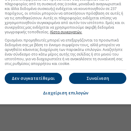
πληροφορίες από τη συσκευή σας (cookie, μοναδικά αναγνωριστικά
και άλλα δεδομένα συσκευής) ενδέχεται να κοινοποιηθούν σε 237
παρόχους, οι οποίοι μπορούν να αποκτήσουν πρόσβαση σε αυτές ή
.gr στο Discover
να τις αποθηκεύσουν. Αυτές οι πληροφορίες ενδέχεται επίσης να
χρησιμοποιηθούν συγκεκριμένα από αυτόν τον ιστότοπο. Εμείς και οι
συνεργάτες μας ενδέχεται να χρησιμοποιούμε ακριβή δεδομένα
γεωγραφικής τοποθεσίας.
Λίστα συνεργατών.
Ορισμένοι προμηθευτές μπορεί να επεξεργάζονται τα προσωπικά
δεδομένα σας με βάση το έννομο συμφέρον τους, αλλά μπορείτε να
αρνηθείτε κάνοντας διαχείριση των παρακάτω επιλογών. Αναζητήστε
έναν σύνδεσμο στο κάτω μέρος αυτής της σελίδας ή στο μενού του
ιστοτόπου, για να διαχειριστείτε ή να ανακαλέσετε τη συναίνεσή σας
στις ρυθμίσεις απορρήτου και cookie.
Δεν συγκατατίθεμαι
Συναίνεση
Διαχείριση επιλογών