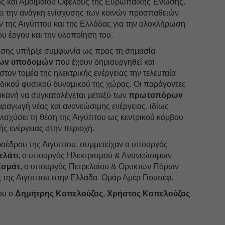
ς και Αμοιβαίου Οφέλους της Ευρωπαϊκής Ένωσης.
ει την ανάγκη ενίσχυσης των κοινών προσπαθειών
 της Αιγύπτου και της Ελλάδας για την ολοκλήρωση
υ έργου και την υλοποίηση του.
τησης υπήρξε συμφωνία ως προς τη σημασία
νων υποδομών
που έχουν δημιουργηθεί και
τον τομέα της ηλεκτρικής ενέργειας την τελευταία
αδικού φυσικού δυναμικού της χώρας. Οι παράγοντες
 ικανή να συγκαταλέγεται μεταξύ των
πρωτοπόρων
αγωγή νέας και ανανεώσιμης ενέργειας, ιδίως
ενισχύσει τη θέση της Αιγύπτου ως κεντρικού κόμβου
ής ενέργειας στην περιοχή.
ροέδρου της Αιγύπτου, συμμετείχαν ο υπουργός
ελάτι
, ο υπουργός Ηλεκτρισμού & Ανανεώσιμων
Εσμάτ
, ο υπουργός Πετρελαίου & Ορυκτών Πόρων
 της Αιγύπτου στην Ελλάδα Ομάρ Αμέρ Γιουσέφ.
ου ο
Δημήτρης Κοπελούζος
,
Χρήστος Κοπελούζος