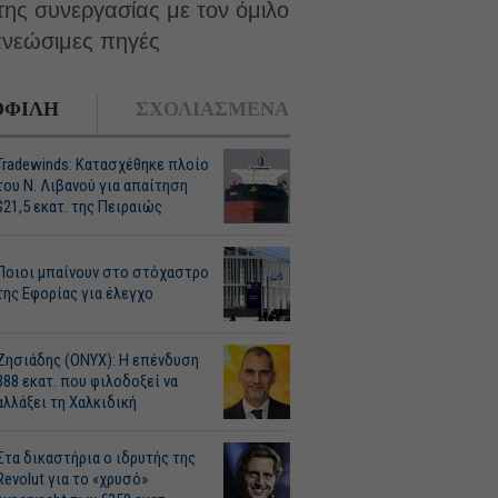
της συνεργασίας με τον όμιλο
ανεώσιμες πηγές
ΦΙΛΗ
ΣΧΟΛΙΑΣΜΕΝΑ
Tradewinds: Κατασχέθηκε πλοίο
του Ν. Λιβανού για απαίτηση
$21,5 εκατ. της Πειραιώς
Ποιοι μπαίνουν στο στόχαστρο
της Εφορίας για έλεγχο
Ζησιάδης (ONYX): Η επένδυση
388 εκατ. που φιλοδοξεί να
αλλάξει τη Χαλκιδική
Στα δικαστήρια ο ιδρυτής της
Revolut για το «χρυσό»