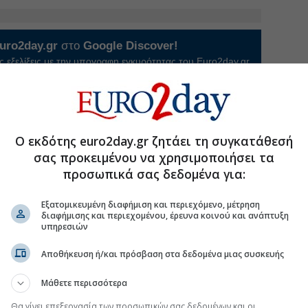
uro2day.gr
στο
Google Discover!
 εξελίξεις με την υπογραφη εγκυρότητας του Euro2day.gr
FOLLOW US
Ακολουθήστε τη σελίδα του
Euro2day.gr
στο
Linkedin
Ο εκδότης euro2day.gr ζητάει τη συγκατάθεσή
ς
#Παραγωγή ηλεκτρισμού
#Όμιλος Κοπελούζου
σας προκειμένου να χρησιμοποιήσει τα
προσωπικά σας δεδομένα για:
Εξατομικευμένη διαφήμιση και περιεχόμενο, μέτρηση
διαφήμισης και περιεχομένου, έρευνα κοινού και ανάπτυξη
 σήμερα τις αντοχές του ηλεκτρικού δικτύου
υπηρεσιών
οχο στην Ιταλία, έρχονται και νέες αγορές ΑΠΕ
Αποθήκευση ή/και πρόσβαση στα δεδομένα μιας συσκευής
ος παραγωγής ηλεκτρικής ενέργειας στις ΗΠΑ
Μάθετε περισσότερα
ρά της Πολωνίας με χαρτοφυλάκιο ΑΠΕ 277,3 MW
Θα γίνει επεξεργασία των προσωπικών σας δεδομένων και οι