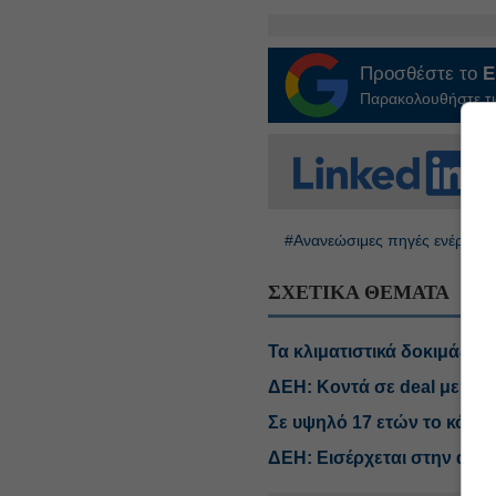
Προσθέστε το
E
Παρακολουθήστε τις
#Ανανεώσιμες πηγές ενέργεια
ΣΧΕΤΙΚΑ ΘΕΜΑΤΑ
Τα κλιματιστικά δοκιμάζουν
ΔΕΗ: Κοντά σε deal με πάρ
Σε υψηλό 17 ετών το κόστ
ΔΕΗ: Εισέρχεται στην αγο