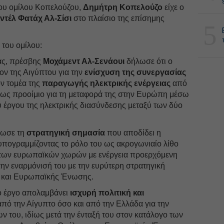
ου ομίλου Κοπελούζου,
Δημήτρη Κοπελούζο
είχε ο
τέλ Φατάχ Αλ-Σίσι
στο πλαίσιο της επίσημης
5
του ομίλου:
ας, πρέσβης
Μοχάμεντ Αλ-Σενάουι
δήλωσε ότι ο
ον της Αιγύπτου για την
ενίσχυση της συνεργασίας
ον τομέα της
παραγωγής ηλεκτρικής ενέργειας
από
, ως προοίμιο για τη μεταφορά της στην Ευρώπη μέσω
υ έργου της ηλεκτρικής διασύνδεσης μεταξύ των δύο
ίωσε τη
στρατηγική σημασία
που αποδίδει η
υπογραμμίζοντας το ρόλο του ως ακρογωνιαίο λίθο
α των ευρωπαϊκών χωρών με ενέργεια προερχόμενη
την εναρμόνισή του με την ευρύτερη στρατηγική
υ και Ευρωπαϊκής Ένωσης.
ο έργο απολαμβάνει
ισχυρή πολιτική και
πό την Αίγυπτο όσο και από την Ελλάδα για την
ν του, ιδίως μετά την ένταξή του στον κατάλογο των