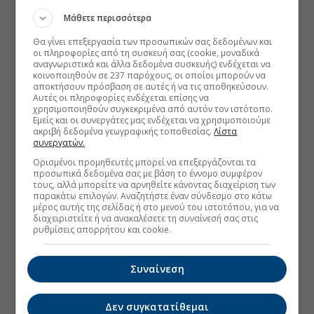
Μάθετε περισσότερα
Θα γίνει επεξεργασία των προσωπικών σας δεδομένων και
οι πληροφορίες από τη συσκευή σας (cookie, μοναδικά
αναγνωριστικά και άλλα δεδομένα συσκευής) ενδέχεται να
κοινοποιηθούν σε 237 παρόχους, οι οποίοι μπορούν να
αποκτήσουν πρόσβαση σε αυτές ή να τις αποθηκεύσουν.
Αυτές οι πληροφορίες ενδέχεται επίσης να
χρησιμοποιηθούν συγκεκριμένα από αυτόν τον ιστότοπο.
Εμείς και οι συνεργάτες μας ενδέχεται να χρησιμοποιούμε
ακριβή δεδομένα γεωγραφικής τοποθεσίας.
Λίστα
συνεργατών.
Ορισμένοι προμηθευτές μπορεί να επεξεργάζονται τα
προσωπικά δεδομένα σας με βάση το έννομο συμφέρον
τους, αλλά μπορείτε να αρνηθείτε κάνοντας διαχείριση των
παρακάτω επιλογών. Αναζητήστε έναν σύνδεσμο στο κάτω
μέρος αυτής της σελίδας ή στο μενού του ιστοτόπου, για να
διαχειριστείτε ή να ανακαλέσετε τη συναίνεσή σας στις
ρυθμίσεις απορρήτου και cookie.
Συναίνεση
Δεν συγκατατίθεμαι