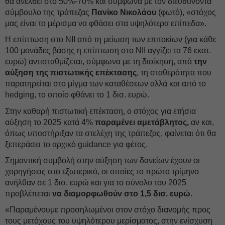
θα ανέλθει στο 50%-70% και σύμφωνα με τον διευθύνοντα
σύμβουλο της τράπεζας
Πανίκο Νικολάου
(φωτό), «στόχος
μας είναι το μέρισμα να φθάσει στα υψηλότερα επίπεδα».
Η επίπτωση στο NII από τη μείωση των επιτοκίων (για κάθε
100 μονάδες βάσης η επίπτωση στο NII αγγίζει τα 76 εκατ.
ευρώ) αντισταθμίζεται, σύμφωνα με τη διοίκηση, από
την
αύξηση της πιστωτικής επέκτασης
, τη σταθερότητα που
παρατηρείται στο μίγμα των καταθέσεων αλλά και από το
hedging, το οποίο φθάνει το 1 δισ. ευρώ.
Στην καθαρή πιστωτική επέκταση, ο στόχος για ετήσια
αύξηση το 2025 κατά 4%
παραμένει αμετάβλητος,
αν και,
όπως υποστήριξαν τα στελέχη της τράπεζας, φαίνεται ότι θα
ξεπεράσει το αρχικό guidance για φέτος.
Σημαντική συμβολή στην αύξηση των δανείων έχουν οι
χορηγήσεις στο εξωτερικό, οι οποίες το πρώτο τρίμηνο
ανήλθαν σε 1 δισ. ευρώ και για το σύνολο του 2025
προβλέπεται
να διαμορφωθούν στο 1,5 δισ. ευρώ
.
«Παραμένουμε προσηλωμένοι στον στόχο διανομής προς
τους μετόχους του υψηλότερου μερίσματος, στην ενίσχυση