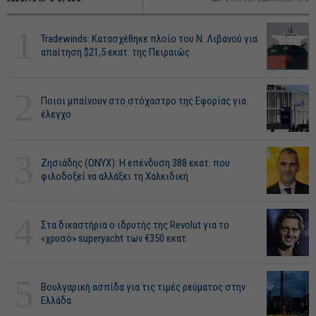
1
Tradewinds: Κατασχέθηκε πλοίο του Ν. Λιβανού για
απαίτηση $21,5 εκατ. της Πειραιώς
2
Ποιοι μπαίνουν στο στόχαστρο της Εφορίας για
έλεγχο
3
Ζησιάδης (ONYX): Η επένδυση 388 εκατ. που
φιλοδοξεί να αλλάξει τη Χαλκιδική
4
Στα δικαστήρια ο ιδρυτής της Revolut για το
«χρυσό» superyacht των €350 εκατ.
5
Βουλγαρική ασπίδα για τις τιμές ρεύματος στην
Ελλάδα