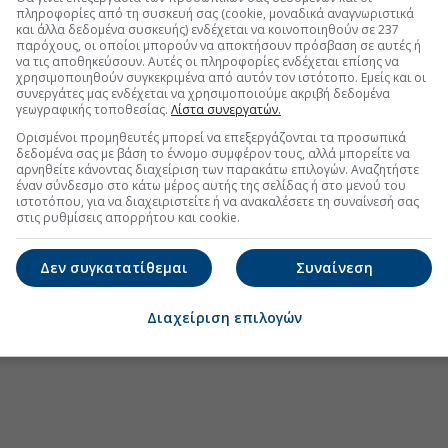
πληροφορίες από τη συσκευή σας (cookie, μοναδικά αναγνωριστικά
ου αποκαθιστά την όραση
και άλλα δεδομένα συσκευής) ενδέχεται να κοινοποιηθούν σε 237
παρόχους, οι οποίοι μπορούν να αποκτήσουν πρόσβαση σε αυτές ή
κητές στο Χρηματιστήριο
να τις αποθηκεύσουν. Αυτές οι πληροφορίες ενδέχεται επίσης να
χρησιμοποιηθούν συγκεκριμένα από αυτόν τον ιστότοπο. Εμείς και οι
Data Center, το σενάριο για 1 GW
συνεργάτες μας ενδέχεται να χρησιμοποιούμε ακριβή δεδομένα
γεωγραφικής τοποθεσίας.
Λίστα συνεργατών.
Ορισμένοι προμηθευτές μπορεί να επεξεργάζονται τα προσωπικά
δεδομένα σας με βάση το έννομο συμφέρον τους, αλλά μπορείτε να
αρνηθείτε κάνοντας διαχείριση των παρακάτω επιλογών. Αναζητήστε
.gr στο Discover
έναν σύνδεσμο στο κάτω μέρος αυτής της σελίδας ή στο μενού του
ιστοτόπου, για να διαχειριστείτε ή να ανακαλέσετε τη συναίνεσή σας
στις ρυθμίσεις απορρήτου και cookie.
Δεν συγκατατίθεμαι
Συναίνεση
Διαχείριση επιλογών