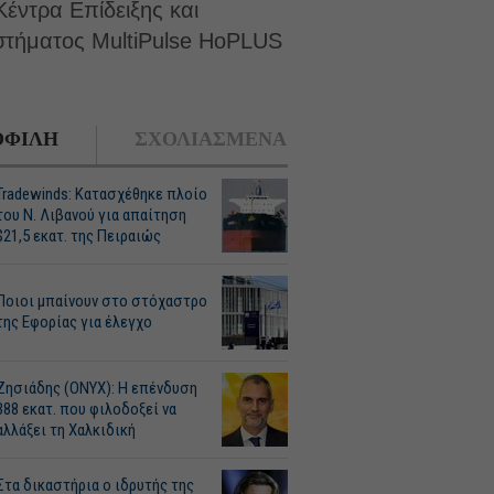
έντρα Επίδειξης και
στήματος MultiPulse HoPLUS
ΦΙΛΗ
ΣΧΟΛΙΑΣΜΕΝΑ
Tradewinds: Κατασχέθηκε πλοίο
του Ν. Λιβανού για απαίτηση
$21,5 εκατ. της Πειραιώς
Ποιοι μπαίνουν στο στόχαστρο
της Εφορίας για έλεγχο
Ζησιάδης (ONYX): Η επένδυση
388 εκατ. που φιλοδοξεί να
αλλάξει τη Χαλκιδική
Στα δικαστήρια ο ιδρυτής της