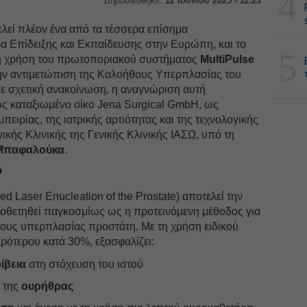
4
Δημοσιεύθηκε:
12 Ιουνίου 2025 - 11:23
ελεί πλέον ένα από τα τέσσερα επίσημα
α Επίδειξης και Εκπαίδευσης στην Ευρώπη, και το
5
τη χρήση του πρωτοποριακού συστήματος
MultiPulse
ν αντιμετώπιση της Καλοήθους Υπερπλασίας του
 σχετική ανακοίνωση, η αναγνώριση αυτή
ς καταξιωμένο οίκο Jena Surgical GmbH, ως
ειρίας, της ιατρικής αρτιότητας και της τεχνολογικής
κής Κλινικής της Γενικής Κλινικής ΙΑΣΩ, υπό τη
 Μπαφαλούκα
.
P
d Laser Enucleation of the Prostate) αποτελεί την
 υιοθετηθεί παγκοσμίως ως η προτεινόμενη μέθοδος για
θους υπερπλασίας προστάτη. Με τη χρήση ειδικού
ρότερου κατά 30%, εξασφαλίζει:
ίβεια
στη στόχευση του ιστού
ύ
της
ουρήθρας