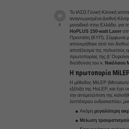
Το ΙΑΣΩ Γενική Κλινική αποτ
αναγνωρισμένα Διεθνή Κέντρ
μοναδικό στην Ελλάδα, για 
0
HoPLUS 150-watt Laser
στη
Προστάτη (ΚΥΠ). Σύμφωνα με
απονεμήθηκε από τον διεθνώ
αποτέλεσμα της πολυετούς εμπ
πρωτοπορίας της Δ’ Ουρολογι
διεύθυνση του κ.
Νικόλαου
Η πρωτοπορία MiLE
Η μέθοδος MiLEP (Miniaturize
εξέλιξη της HoLEP, και έχει
την αντιμετώπιση της καλοή
λεπτότερου ενδοσκοπίου, μικ
Ακόμη
μεγαλύτερη ακρ
Μείωση
τραυματισμο