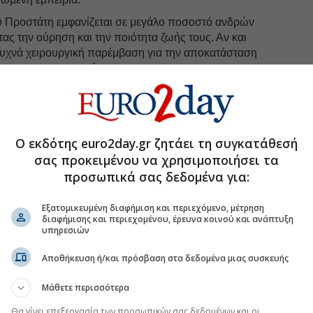
 Προστάτη εμφανίζεται σε μεγάλο ποσοστό ανδρών
ας την ούρηση και την ποιότητα ζωής τους. Αν και
 συχνά χειρουργική παρέμβαση για την αποκατάσταση
ς του ουροποιητικού.
uro2day.gr
στο
Google Discover!
 εξελίξεις με την υπογραφη εγκυρότητας του Euro2day.gr
Ο εκδότης euro2day.gr ζητάει τη συγκατάθεσή
σας προκειμένου να χρησιμοποιήσει τα
FOLLOW US
προσωπικά σας δεδομένα για:
Ακολουθήστε τη σελίδα του
Euro2day.gr
στο
Linkedin
Εξατομικευμένη διαφήμιση και περιεχόμενο, μέτρηση
διαφήμισης και περιεχομένου, έρευνα κοινού και ανάπτυξη
υπηρεσιών
Αποθήκευση ή/και πρόσβαση στα δεδομένα μιας συσκευής
Μάθετε περισσότερα
μβαλλόμενο μέρος σε «συμφωνία εξαγοράς» του
Θα γίνει επεξεργασία των προσωπικών σας δεδομένων και οι