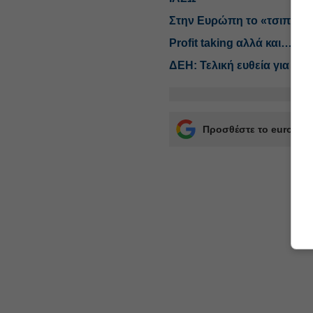
Στην Ευρώπη το «τσιπ» π
Profit taking αλλά και… νι
ΔΕΗ: Τελική ευθεία για το 
Προσθέστε το euro2day