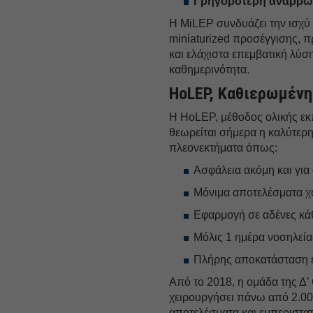
Γρηγορότερη
ανάρρ
Η MiLEP συνδυάζει την ισχύ 
miniaturized προσέγγισης, π
και ελάχιστα επεμβατική λύση
καθημερινότητα.
HoLEP, Καθιερωμένη
Η HoLEP, μέθοδος ολικής εκ
θεωρείται σήμερα η καλύτερη
πλεονεκτήματα όπως:
Ασφάλεια ακόμη και για 
Μόνιμα αποτελέσματα χω
Εφαρμογή σε αδένες κά
Μόλις 1 ημέρα νοσηλεία
Πλήρης αποκατάσταση 
Από το 2018, η ομάδα της Δ’ 
χειρουργήσει πάνω από 2.00
αποτελέσματα και εμπεριστα