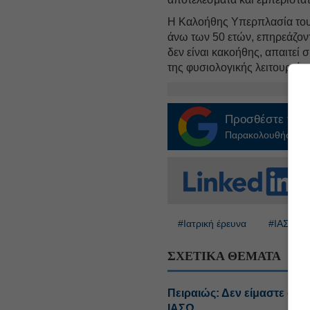
Η Καλοήθης Υπερπλασία του
άνω των 50 ετών, επηρεάζοντ
δεν είναι κακοήθης, απαιτεί
της φυσιολογικής λειτουργία
Προσθέστε το
E
Παρακολουθήστε τις
#Ιατρική έρευνα
#ΙΑΣΩ
ΣΧΕΤΙΚΑ ΘΕΜΑΤΑ
Πειραιώς: Δεν είμαστε συ
ΙΑΣΩ