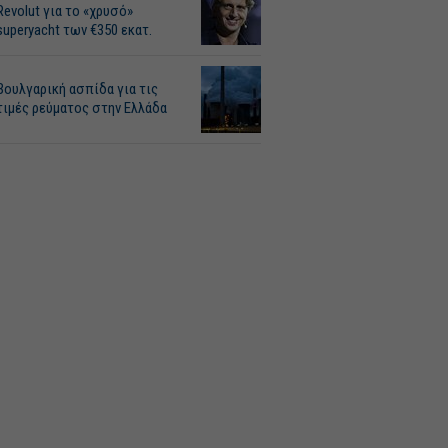
Revolut για το «χρυσό»
superyacht των €350 εκατ.
Βουλγαρική ασπίδα για τις
τιμές ρεύματος στην Ελλάδα