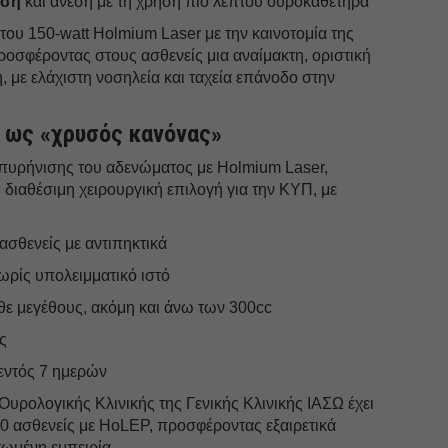
ωση
και άνεση με τη χρήση πιο λεπτού ουροκαθετήρα
του 150-watt Holmium Laser με την καινοτομία της
ροσφέροντας στους ασθενείς μια αναίμακτη, οριστική
, με ελάχιστη νοσηλεία και ταχεία επάνοδο στην
 ως «χρυσός κανόνας»
πυρήνισης του αδενώματος με Holmium Laser,
 διαθέσιμη χειρουργική επιλογή για την ΚΥΠ, με
ασθενείς με αντιπηκτικά
ρίς υπολειμματικό ιστό
θε μεγέθους, ακόμη και άνω των 300cc
ς
εντός 7 ημερών
Ουρολογικής Κλινικής της Γενικής Κλινικής ΙΑΣΩ έχει
0 ασθενείς με HoLEP, προσφέροντας εξαιρετικά
τωμένη εμπειρία.