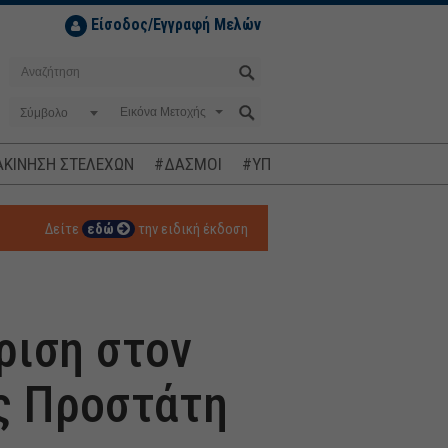
Είσοδος/Εγγραφή Μελών
Σύμβολο
ΚΙΝΗΣΗ ΣΤΕΛΕΧΩΝ
#ΔΑΣΜΟΙ
#ΥΠΟΚΛΟΠΕΣ
#ΠΛΗΘΩΡΙΣΜ
Δείτε
εδώ
την ειδική έκδοση
ριση στον
ς Προστάτη