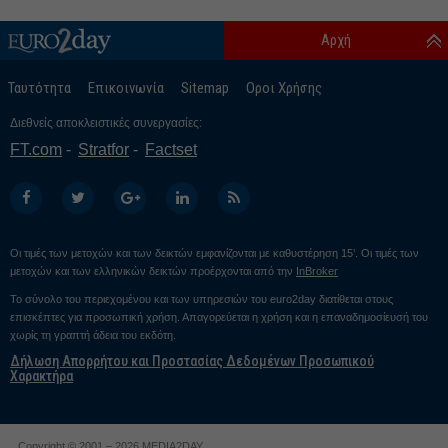
Αρχή
Ταυτότητα
Επικοινωνία
Sitemap
Οροι Χρήσης
Διεθνείς αποκλειστικές συνεργασίες:
FT.com
Stratfor
Factset
Οι τιμές των μετοχών και των δεικτών εμφανίζονται με καθυστέρηση 15’. Οι τιμές των
μετοχών και των ελληνικών δεικτών προέρχονται από την
InBroker
Το σύνολο του περιεχομένου και των υπηρεσιών του euro2day διατίθεται στους
επισκέπτες για προσωπική χρήση. Απαγορεύεται η χρήση και η επαναδημοσίευσή του
χωρίς τη γραπτή άδεια του εκδότη.
Δήλωση Απορρήτου και Προστασίας Δεδομένων Προσωπικού
Χαρακτήρα
Copyright © 2001 – 2026 MEDIA2DAY