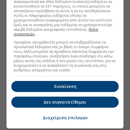
αναγνωριστικά και άλλα δεδομένα συσκευής) ενδέχεται να
κοινοποιηθούν σε 237 παρόχους, οι οποίοι μπορούν να
αποκτήσουν πρόσβαση σε αυτές ή να τις αποθηκεύσουν.
Αυτές οι πληροφορίες ενδέχεται επίσης να
χρησιμοποιηθούν συγκεκριμένα από αυτόν τον ιστότοπο.
Εμείς και οι συνεργάτες μας ενδέχεται να χρησιμοποιούμε
ακριβή δεδομένα γεωγραφικής τοποθεσίας.
Λίστα
συνεργατών.
Ορισμένοι προμηθευτές μπορεί να επεξεργάζονται τα
προσωπικά δεδομένα σας με βάση το έννομο συμφέρον
τους, αλλά μπορείτε να αρνηθείτε κάνοντας διαχείριση των
παρακάτω επιλογών. Αναζητήστε έναν σύνδεσμο στο κάτω
μέρος αυτής της σελίδας ή στο μενού του ιστοτόπου, για να
διαχειριστείτε ή να ανακαλέσετε τη συναίνεσή σας στις
ρυθμίσεις απορρήτου και cookie.
Συναίνεση
Δεν συγκατατίθεμαι
Διαχείριση επιλογών