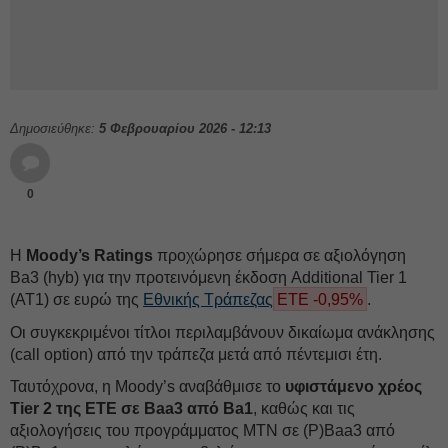
Δημοσιεύθηκε:
5 Φεβρουαρίου 2026 - 12:13
0
Η
Moody’s Ratings
προχώρησε σήμερα σε αξιολόγηση
Ba3 (hyb) για την προτεινόμενη έκδοση Additional Tier 1
(AT1) σε ευρώ της
Εθνικής Τράπεζας
ΕΤΕ -0,95%
.
Οι συγκεκριμένοι τίτλοι περιλαμβάνουν δικαίωμα ανάκλησης
(call option) από την τράπεζα μετά από πέντεμισι έτη.
Ταυτόχρονα, η Moody’s αναβάθμισε το
υφιστάμενο χρέος
Tier 2 της ΕΤΕ σε Baa3 από Ba1
, καθώς και τις
αξιολογήσεις του προγράμματος MTN σε (P)Baa3 από