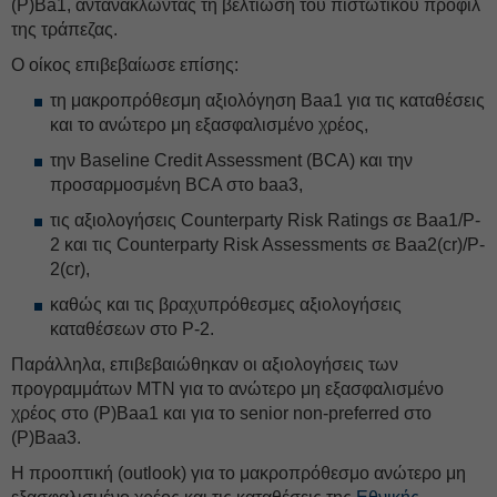
(P)Ba1, αντανακλώντας τη βελτίωση του πιστωτικού προφίλ
της τράπεζας.
Ο οίκος επιβεβαίωσε επίσης:
τη μακροπρόθεσμη αξιολόγηση Baa1 για τις καταθέσεις
και το ανώτερο μη εξασφαλισμένο χρέος,
την Baseline Credit Assessment (BCA) και την
προσαρμοσμένη BCA στο baa3,
τις αξιολογήσεις Counterparty Risk Ratings σε Baa1/P-
2 και τις Counterparty Risk Assessments σε Baa2(cr)/P-
2(cr),
καθώς και τις βραχυπρόθεσμες αξιολογήσεις
καταθέσεων στο P-2.
Παράλληλα, επιβεβαιώθηκαν οι αξιολογήσεις των
προγραμμάτων MTN για το ανώτερο μη εξασφαλισμένο
χρέος στο (P)Baa1 και για το senior non-preferred στο
(P)Baa3.
Η προοπτική (outlook) για το μακροπρόθεσμο ανώτερο μη