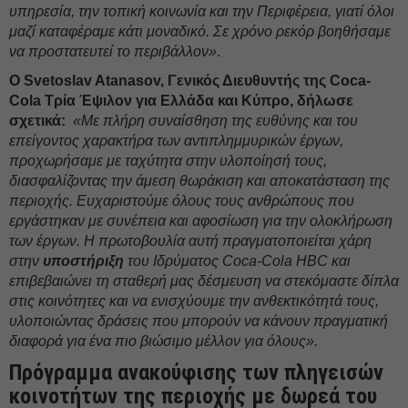
υπηρεσία, την τοπική κοινωνία και την Περιφέρεια, γιατί όλοι
μαζί καταφέραμε κάτι μοναδικό.
Σε χρόνο ρεκόρ βοηθήσαμε
να προστατευτεί το περιβάλλον»
.
Ο
Svetoslav
Atanasov, Γενικός Διευθυντής της
Coca-
Cola Τρία Έψιλον για Ελλάδα και Κύπρο, δήλωσε
σχετικά:
«Με πλήρη συναίσθηση της ευθύνης και του
επείγοντος χαρακτήρα των αντιπλημμυρικών έργων,
προχωρήσαμε με ταχύτητα στην υλοποίησή τους,
διασφαλίζοντας την άμεση θωράκιση και αποκατάσταση της
περιοχής. Ευχαριστούμε όλους τους ανθρώπους που
εργάστηκαν με συνέπεια και αφοσίωση για την ολοκλήρωση
των έργων. Η πρωτοβουλία αυτή πραγματοποιείται χάρη
στην
υποστήριξη
του Ιδρύματος
Coca-
Cola
HBC και
επιβεβαιώνει τη σταθερή μας δέσμευση να στεκόμαστε δίπλα
στις κοινότητες και να ενισχύουμε την ανθεκτικότητά τους,
υλοποιώντας δράσεις που μπορούν να κάνουν πραγματική
διαφορά για ένα πιο βιώσιμο μέλλον για όλους».
Πρόγραμμα ανακούφισης των πληγεισών
κοινοτήτων της περιοχής με δωρεά του