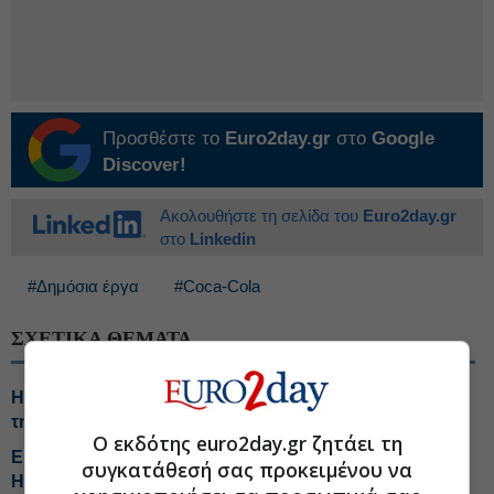
Προσθέστε το
Euro2day.gr
στο
Google
Discover!
Ακολουθήστε τη σελίδα του
Euro2day.gr
στο
Linkedin
#Δημόσια έργα
#Coca-Cola
ΣΧΕΤΙΚΑ ΘΕΜΑΤΑ
H έκπληξη από την Helleniq Energy-Τα telecom σχέδια
της ΔΕΗ-Tips για Coca Cola, Alter Ego, ΑΔΜΗΕ, ΙΝΤΕΚ
Ο εκδότης euro2day.gr ζητάει τη
Είσοδο στα protein beverages εξετάζει η Coca Cola
συγκατάθεσή σας προκειμένου να
HBC