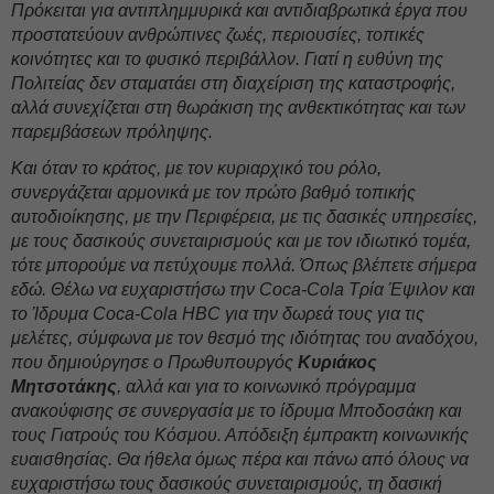
Πρόκειται για αντιπλημμυρικά και αντιδιαβρωτικά έργα που
προστατεύουν ανθρώπινες ζωές, περιουσίες, τοπικές
κοινότητες και το φυσικό περιβάλλον. Γιατί η ευθύνη της
Πολιτείας δεν σταματάει στη διαχείριση της καταστροφής,
αλλά συνεχίζεται στη θωράκιση της ανθεκτικότητας και των
παρεμβάσεων πρόληψης.
Και όταν το κράτος, με τον κυριαρχικό του ρόλο,
συνεργάζεται αρμονικά με τον πρώτο βαθμό τοπικής
αυτοδιοίκησης, με την Περιφέρεια, με τις δασικές υπηρεσίες,
με τους δασικούς συνεταιρισμούς και με τον ιδιωτικό τομέα,
τότε μπορούμε να πετύχουμε πολλά. Όπως βλέπετε σήμερα
εδώ. Θέλω να ευχαριστήσω την
Coca-
Cola Τρία Έψιλον και
το Ίδρυμα
Coca-
Cola
HBC για την δωρεά τους για τις
μελέτες, σύμφωνα με τον θεσμό της ιδιότητας του αναδόχου,
που δημιούργησε ο Πρωθυπουργός
Κυριάκος
Μητσοτάκης
, αλλά και για το κοινωνικό πρόγραμμα
ανακούφισης σε συνεργασία με το ίδρυμα Μποδοσάκη και
τους Γιατρούς του Κόσμου. Απόδειξη έμπρακτη κοινωνικής
ευαισθησίας. Θα ήθελα όμως πέρα και πάνω από όλους να
ευχαριστήσω τους δασικούς συνεταιρισμούς, τη δασική