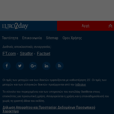
Αρχή
Ταυτότητα
Επικοινωνία
Sitemap
Οροι Χρήσης
Διεθνείς αποκλειστικές συνεργασίες:
FT.com
Stratfor
Factset
Οι τιμές των μετοχών και των δεικτών εμφανίζονται με καθυστέρηση 15’. Οι τιμές των
μετοχών και των ελληνικών δεικτών προέρχονται από την
InBroker
Το σύνολο του περιεχομένου και των υπηρεσιών του euro2day διατίθεται στους
επισκέπτες για προσωπική χρήση. Απαγορεύεται η χρήση και η επαναδημοσίευσή του
χωρίς τη γραπτή άδεια του εκδότη.
Δήλωση Απορρήτου και Προστασίας Δεδομένων Προσωπικού
Χαρακτήρα