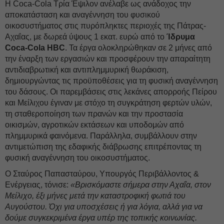
Η Coca-Cola Τρία Έψιλον ανέλαβε ως ανάδοχος την
αποκατάσταση και αναγέννηση του φυσικού
οικοσυστήματος στις πυρόπληκτες περιοχές της Πάτρας-
Αχαΐας, με δωρεά ύψους 1 εκατ. ευρώ από το
Ίδρυμα
Coca-Cola HBC
. Τα έργα ολοκληρώθηκαν σε 2 μήνες από
την έναρξη των εργασιών και προσφέρουν την απαραίτητη
αντιδιαβρωτική και αντιπλημμυρική θωράκιση,
δημιουργώντας τις προϋποθέσεις για τη φυσική αναγέννηση
του δάσους. Οι παρεμβάσεις στις λεκάνες απορροής Πείρου
και Μείλιχου έγιναν με στόχο τη συγκράτηση φερτών υλών,
τη σταθεροποίηση των πρανών και την προστασία
οικισμών, αγροτικών εκτάσεων και υποδομών από
πλημμυρικά φαινόμενα. Παράλληλα, συμβάλλουν στην
αντιμετώπιση της εδαφικής διάβρωσης επιτρέποντας τη
φυσική αναγέννηση του οικοσυστήματος.
Ο Σταύρος Παπασταύρου, Υπουργός Περιβάλλοντος &
Ενέργειας, τόνισε:
«Βρισκόμαστε σήμερα στην Αχαΐα, στον
Μείλιχο, έξι μήνες μετά την καταστροφική φωτιά του
Αυγούστου. Όχι για υποσχέσεις ή για λόγια, αλλά για να
δούμε συγκεκριμένα έργα υπέρ της τοπικής κοινωνίας.