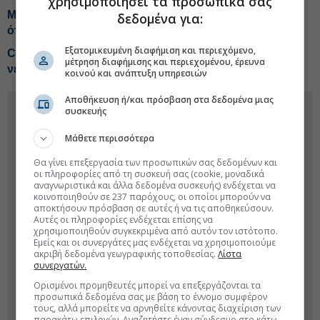
χρησιμοποιήσει τα προσωπικά σας
Μητσοτάκης από Γρεβενά: Με τον Ε65 επιδεικνύουμε
δεδομένα για:
ότι η Ελλάδα αλλάζει καθημερινά
Εξατομικευμένη διαφήμιση και περιεχόμενο,
Coca-Cola HBC: Κέρδη 524 εκατ. ευρώ στο εξάμηνο,
μέτρηση διαφήμισης και περιεχομένου, έρευνα
νέο guidance
κοινού και ανάπτυξη υπηρεσιών
Αποθήκευση ή/και πρόσβαση στα δεδομένα μιας
συσκευής
Μάθετε περισσότερα
Θα γίνει επεξεργασία των προσωπικών σας δεδομένων και
οι πληροφορίες από τη συσκευή σας (cookie, μοναδικά
αναγνωριστικά και άλλα δεδομένα συσκευής) ενδέχεται να
κοινοποιηθούν σε 237 παρόχους, οι οποίοι μπορούν να
αποκτήσουν πρόσβαση σε αυτές ή να τις αποθηκεύσουν.
Αυτές οι πληροφορίες ενδέχεται επίσης να
χρησιμοποιηθούν συγκεκριμένα από αυτόν τον ιστότοπο.
Εμείς και οι συνεργάτες μας ενδέχεται να χρησιμοποιούμε
ακριβή δεδομένα γεωγραφικής τοποθεσίας.
Λίστα
συνεργατών.
Ορισμένοι προμηθευτές μπορεί να επεξεργάζονται τα
προσωπικά δεδομένα σας με βάση το έννομο συμφέρον
τους, αλλά μπορείτε να αρνηθείτε κάνοντας διαχείριση των
παρακάτω επιλογών. Αναζητήστε έναν σύνδεσμο στο κάτω