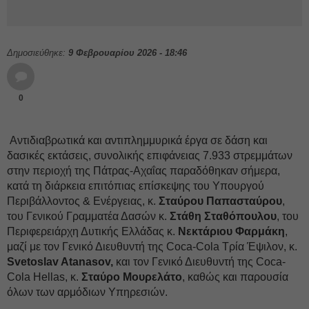
Δημοσιεύθηκε:
9 Φεβρουαρίου 2026 - 18:46
0
Αντιδιαβρωτικά και αντιπλημμυρικά έργα σε δάση και
δασικές εκτάσεις, συνολικής επιφάνειας 7.933 στρεμμάτων
στην περιοχή της Πάτρας-Αχαΐας παραδόθηκαν σήμερα,
κατά τη διάρκεια επιτόπιας επίσκεψης του Υπουργού
Περιβάλλοντος & Ενέργειας, κ.
Σταύρου Παπασταύρου
,
του Γενικού Γραμματέα Δασών κ.
Στάθη Σταθόπουλου
, του
Περιφερειάρχη Δυτικής Ελλάδας κ.
Νεκτάριου Φαρμάκη
,
μαζί με τον Γενικό Διευθυντή της Coca-Cola Τρία Έψιλον, κ.
Svetoslav Atanasov,
και τον Γενικό Διευθυντή της Coca-
Cola Hellas, κ.
Σταύρο Μουρελάτο
, καθώς και παρουσία
όλων των αρμόδιων Υπηρεσιών.