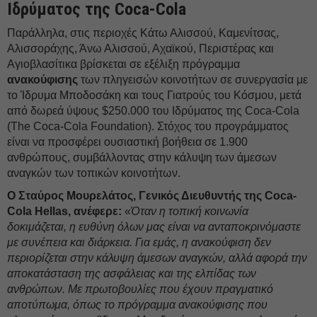
Ιδρύματος της Coca-Cola
Παράλληλα, στις περιοχές Κάτω Αλισσού, Καμενίτσας,
Αλισσοράχης, Άνω Αλισσού, Αχαϊκού, Περιστέρας και
Αγιοβλασίτικα βρίσκεται σε εξέλιξη πρόγραμμα
ανακούφισης
των πληγεισών κοινοτήτων σε συνεργασία με
το Ίδρυμα Μποδοσάκη και τους Γιατρούς του Κόσμου, μετά
από δωρεά ύψους $250.000 του Ιδρύματος της Coca-Cola
(The Coca-Cola Foundation). Στόχος του προγράμματος
είναι να προσφέρει ουσιαστική βοήθεια σε 1.900
ανθρώπους, συμβάλλοντας στην κάλυψη των άμεσων
αναγκών των τοπικών κοινοτήτων.
Ο Σταύρος Μουρελάτος, Γενικός Διευθυντής της
Coca-
Cola
Hellas, ανέφερε:
«
Όταν η τοπική κοινωνία
δοκιμάζεται, η ευθύνη όλων μας είναι να ανταποκρινόμαστε
με συνέπεια και διάρκεια. Για εμάς, η ανακούφιση δεν
περιορίζεται στην κάλυψη άμεσων αναγκών, αλλά αφορά την
αποκατάσταση της ασφάλειας και της ελπίδας των
ανθρώπων. Με πρωτοβουλίες που έχουν πραγματικό
αποτύπωμα, όπως το πρόγραμμα ανακούφισης που