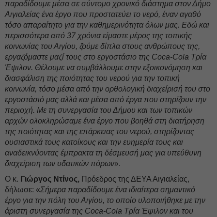
παραδίδουμε μέσα σε σύντομο χρονικό διάστημα στον Δήμο
Αιγιαλείας ένα έργο που προστατεύει το νερό, έναν αγαθό
τόσο απαραίτητο για την καθημερινότητα όλων μας. Εδώ και
περισσότερα από 37 χρόνια είμαστε μέρος της τοπικής
κοινωνίας του Αιγίου, ζούμε δίπλα στους ανθρώπους της,
εργαζόμαστε μαζί τους στο εργοστάσιο της Coca-Cola Τρία
Έψιλον. Θέλουμε να συμβάλλουμε στην εξοικονόμηση και
διασφάλιση της ποιότητας του νερού για την τοπική
κοινωνία, τόσο μέσα από την ορθολογική διαχείρισή του στο
εργοστάσιό μας αλλά και μέσα από έργα που στηρίζουν την
περιοχή. Με τη συνεργασία του Δήμου και των τοπικών
αρχών ολοκληρώσαμε ένα έργο που βοηθά στη διατήρηση
της ποιότητας και της επάρκειας του νερού, στηρίζοντας
ουσιαστικά τους κατοίκους και την ευημερία τους και
αναδεικνύοντας έμπρακτα τη δέσμευσή μας για υπεύθυνη
διαχείριση των υδατικών πόρων
».
Ο κ.
Γιώργος Ντίνος,
Πρόεδρος της ΔΕΥΑ Αιγιαλείας,
δήλωσε: «
Σήμερα παραδίδουμε ένα ιδιαίτερα σημαντικό
έργο για την πόλη του Αιγίου, το οποίο υλοποιήθηκε με την
άριστη συνεργασία της Coca‑Cola Τρία Έψιλον και του