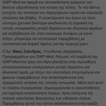
GWP‑Med και αφορά την αντικατάσταση τμήματος του
δικτύου υδροδότησης στο κέντρο της πόλης. Το νέο δίκτυο
ενισχύει την ποιότητα του παρεχόμενου νερού και περιορίζει
απώλειες και βλάβες. Η ολοκλήρωση του έργου σε τόσο
σύντομο χρονικό διάστημα αναδεικνύει τη σημασία της
στενής συνεργασίας μεταξύ δημόσιων και ιδιωτικών φορέων
και επιβεβαιώνει ότι, όταν ενώνουμε δυνάμεις με κοινό
στόχο, μπορούμε να υλοποιούμε παρεμβάσεις με
ουσιαστικό και διαρκή όφελος για την περιοχή μας
».
Ο Δρ.
Νίκος Σκόνδρας,
Υπεύθυνος Διαχείρισης
Προγραμμάτων του GWP-Med, δήλωσε: «
Η συμβολή της
GWP-Med στο έργο στο Αίγιο βασίζεται στην προώθηση
αποτελεσματικών συνεργασιών μεταξύ δημόσιου και
ιδιωτικού τομέα, με στόχο την υλοποίηση στοχευμένων και
άμεσων παρεμβάσεων που ανταποκρίνονται στις
πραγματικές ανάγκες της τοπικής κοινωνίας. Μέσα από αυτό
το πλαίσιο συνεργασίας, δημιουργούνται οι προϋποθέσεις
για ταχύτερη κινητοποίηση πόρων, προς ενίσχυση της
τοπικής ικανότητας διαχείρισης των υδατικών πόρων.
Παρεμβάσεις αυτού του τύπου αναδεικνύουν στην πράξη