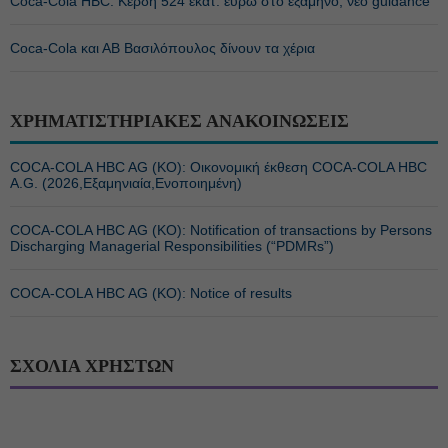
Coca-Cola HBC: Κέρδη 524 εκατ. ευρώ στο εξάμηνο, νέο guidance
Coca-Cola και ΑΒ Βασιλόπουλος δίνουν τα χέρια
ΧΡΗΜΑΤΙΣΤΗΡΙΑΚΕΣ ΑΝΑΚΟΙΝΩΣΕΙΣ
COCA-COLA HBC AG (ΚΟ): Οικονομική έκθεση COCA-COLA HBC
A.G. (2026,Εξαμηνιαία,Ενοποιημένη)
COCA-COLA HBC AG (ΚΟ): Notification of transactions by Persons
Discharging Managerial Responsibilities (“PDMRs”)
COCA-COLA HBC AG (ΚΟ): Notice of results
ΣΧΟΛΙΑ ΧΡΗΣΤΩΝ