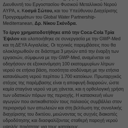
Διευθυντή του Εργοστασίου Φυσικού Μεταλλικού Νερού
ΑΥΡΑ, κ. Κ
οσμά Σώτου,
και του Υπεύθυνου Διαχείρισης
Προγραμμάτων του Global Water Partnership-
Mediterranean,
Δρ. Νίκου Σκόνδρα.
Το έργο χρηματοδοτήθηκε από την Coca-Cola Τρία
Έψιλον
και υλοποιήθηκε σε συνεργασία με την GWP-Med
και τη ΔΕΥΑ Αιγιαλείας. Οι τεχνικές παρεμβάσεις που θα
ολοκληρωθούν σε διάστημα 3 μηνών από την έναρξη των
εργασιών, σύμφωνα με την GWP-Med, αναμένεται να
οδηγήσουν σε εξοικονόμηση 100 εκατομμυρίων λίτρων
νερού σε ετήσια βάση, ποσότητα ισοδύναμη με την ετήσια
κατανάλωση νερού περίπου 1.700 κατοίκων. Πρωταρχικός
στόχος της παρέμβασης είναι η αποφυγή διαρροών, ώστε
καμία σταγόνα νερού να μη χάνεται, και η ορθολογική χρήση
των υδατικών πόρων της περιοχής. Η κατασκευή νέων
αγωγών που αντικαθιστούν τους παλαιούς συμβάλλει στον
περιορισμό των απωλειών και στη βελτίωση της συνολικής
διαχείρισης του δικτύου, μειώνοντας τις συχνές διακοπές
υδροδότησης και διασφαλίζοντας σταθερή παροχή νερού
υψηλής ποιότητας για τους κατοίκους.