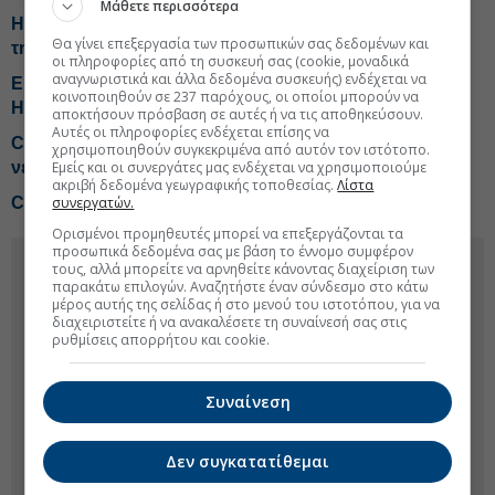
Μάθετε περισσότερα
H έκπληξη από την Helleniq Energy-Τα telecom σχέδια
Θα γίνει επεξεργασία των προσωπικών σας δεδομένων και
της ΔΕΗ-Tips για Coca Cola, Alter Ego, ΑΔΜΗΕ, ΙΝΤΕΚ
οι πληροφορίες από τη συσκευή σας (cookie, μοναδικά
αναγνωριστικά και άλλα δεδομένα συσκευής) ενδέχεται να
Είσοδο στα protein beverages εξετάζει η Coca Cola
κοινοποιηθούν σε 237 παρόχους, οι οποίοι μπορούν να
HBC
αποκτήσουν πρόσβαση σε αυτές ή να τις αποθηκεύσουν.
Αυτές οι πληροφορίες ενδέχεται επίσης να
Coca-Cola HBC: Κέρδη 524 εκατ. ευρώ στο εξάμηνο,
χρησιμοποιηθούν συγκεκριμένα από αυτόν τον ιστότοπο.
Εμείς και οι συνεργάτες μας ενδέχεται να χρησιμοποιούμε
νέο guidance
ακριβή δεδομένα γεωγραφικής τοποθεσίας.
Λίστα
συνεργατών.
Coca-Cola και ΑΒ Βασιλόπουλος δίνουν τα χέρια
Ορισμένοι προμηθευτές μπορεί να επεξεργάζονται τα
προσωπικά δεδομένα σας με βάση το έννομο συμφέρον
τους, αλλά μπορείτε να αρνηθείτε κάνοντας διαχείριση των
παρακάτω επιλογών. Αναζητήστε έναν σύνδεσμο στο κάτω
μέρος αυτής της σελίδας ή στο μενού του ιστοτόπου, για να
διαχειριστείτε ή να ανακαλέσετε τη συναίνεσή σας στις
ρυθμίσεις απορρήτου και cookie.
Συναίνεση
Δεν συγκατατίθεμαι