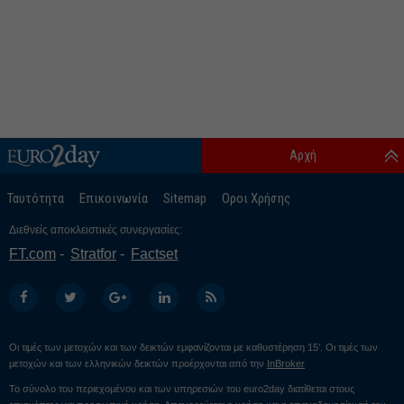
Αρχή
Ταυτότητα
Επικοινωνία
Sitemap
Οροι Χρήσης
Διεθνείς αποκλειστικές συνεργασίες:
FT.com
Stratfor
Factset
Οι τιμές των μετοχών και των δεικτών εμφανίζονται με καθυστέρηση 15’. Οι τιμές των
μετοχών και των ελληνικών δεικτών προέρχονται από την
InBroker
Το σύνολο του περιεχομένου και των υπηρεσιών του euro2day διατίθεται στους