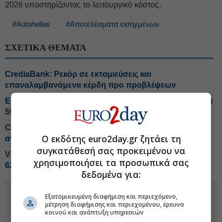
2026 υποστηρίζοντας το λειτουργικό κόστος.
#Autohellas
#Αποτελέσματα εισηγμένων
ΣΧΕΤΙΚΑ ΘΕΜΑΤΑ
CrediaBank: Ρεκόρ σε εκταμιεύσεις και
επαναλαμβανόμενα κέρδη προ προβλέψεων
Επιδόσεις-ρεκόρ από Metlen στο εξάμηνο, EBITDA στα
550 εκατ. ευρώ
Cenergy: Προσδοκίες για ισχυρότερο 2ο εξάμηνο στις
Ο εκδότης euro2day.gr ζητάει τη
αναθέσεις
συγκατάθεσή σας προκειμένου να
Viohalco: Τζίρος 4,3 δισ. στο εξάμηνο, αύξηση κερδών
χρησιμοποιήσει τα προσωπικά σας
62%
δεδομένα για:
Εξατομικευμένη διαφήμιση και περιεχόμενο,
μέτρηση διαφήμισης και περιεχομένου, έρευνα
κοινού και ανάπτυξη υπηρεσιών