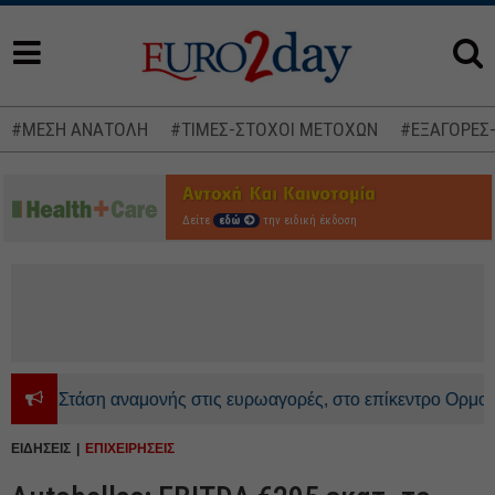
#ΜΕΣΗ ΑΝΑΤΟΛΗ
#ΤΙΜΕΣ-ΣΤΟΧΟΙ ΜΕΤΟΧΩΝ
#ΕΞΑΓΟΡΕΣ
Δείτε
εδώ
την ειδική έκδοση
Στάση αναμονής στις ευρωαγορές, στο επίκεντρο Ορμούζ και 
ΕΙΔΗΣΕΙΣ
ΕΠΙΧΕΙΡΗΣΕΙΣ