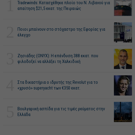
1
Tradewinds: Κατασχέθηκε πλοίο του Ν. Λιβανού για
απαίτηση $21,5 εκατ. της Πειραιώς
2
Ποιοι μπαίνουν στο στόχαστρο της Εφορίας για
έλεγχο
3
Ζησιάδης (ONYX): Η επένδυση 388 εκατ. που
φιλοδοξεί να αλλάξει τη Χαλκιδική
4
Στα δικαστήρια ο ιδρυτής της Revolut για το
«χρυσό» superyacht των €350 εκατ.
5
Βουλγαρική ασπίδα για τις τιμές ρεύματος στην
Ελλάδα