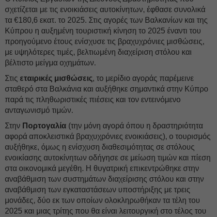
σχετίζεται με τις ενοικιάσεις αυτοκίνητων, έφθασε συνολικά
τα €180,6 εκατ. το 2025. Στις αγορές των Βαλκανίων και της
Κύπρου η αυξημένη τουριστική κίνηση το 2025 έναντι του
προηγούμενο έτους ενίσχυσε τις βραχυχρόνιες μισθώσεις,
με υψηλότερες τιμές, βελτιωμένη διαχείριση στόλου και
βέλτιστο μείγμα οχημάτων.
Στις
εταιρικές μισθώσεις
, το μερίδιο αγοράς παρέμεινε
σταθερό στα Βαλκάνια και αυξήθηκε σημαντικά στην Κύπρο
παρά τις πληθωριστικές πιέσεις και τον εντεινόμενο
ανταγωνισμό τιμών.
Στην
Πορτογαλία
(την μόνη αγορά όπου η δραστηριότητα
αφορά αποκλειστικά βραχυχρόνιες ενοικιάσεις), ο τουρισμός
αυξήθηκε, όμως η ενίσχυση διαθεσιμότητας σε στόλους
ενοικίασης αυτοκίνητων οδήγησε σε μείωση τιμών και πίεση
στα οικονομικά μεγέθη. Η θυγατρική επικεντρώθηκε στην
αναβάθμιση των συστημάτων διαχείρισης στόλου και στην
αναβάθμιση των εγκαταστάσεων υποστήριξης με τρεις
μονάδες, δύο εκ των οποίων ολοκληρωθήκαν τα τέλη του
2025 και μιας τρίτης που θα είναι λειτουργική στο τέλος του