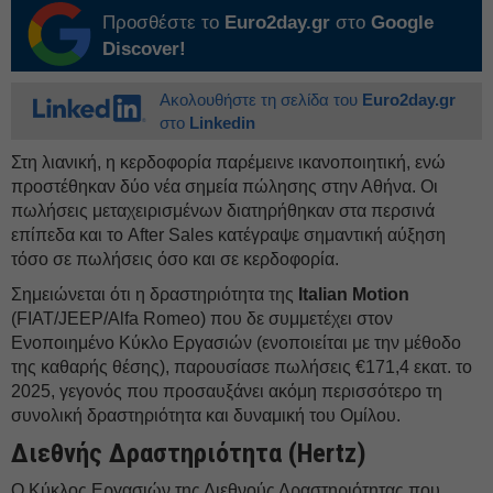
Προσθέστε το
Euro2day.gr
στο
Google
Discover!
Ακολουθήστε τη σελίδα του
Euro2day.gr
στο
Linkedin
Στη λιανική, η κερδοφορία παρέμεινε ικανοποιητική, ενώ
προστέθηκαν δύο νέα σημεία πώλησης στην Αθήνα. Οι
πωλήσεις μεταχειρισμένων διατηρήθηκαν στα περσινά
επίπεδα και το After Sales κατέγραψε σημαντική αύξηση
τόσο σε πωλήσεις όσο και σε κερδοφορία.
Σημειώνεται ότι η δραστηριότητα της
Italian Motion
(FIAT/JEEP/Alfa Romeo) που δε συμμετέχει στον
Ενοποιημένο Κύκλο Εργασιών (ενοποιείται με την μέθοδο
της καθαρής θέσης), παρουσίασε πωλήσεις €171,4 εκατ. το
2025, γεγονός που προσαυξάνει ακόμη περισσότερο τη
συνολική δραστηριότητα και δυναμική του Ομίλου.
Διεθνής Δραστηριότητα (Hertz)
Ο Κύκλος Εργασιών της Διεθνούς Δραστηριότητας που