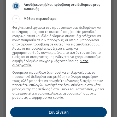
Αποθήκευση ή/και πρόσβαση στα δεδομένα μιας
συσκευής
Μάθετε περισσότερα
Θα γίνει επεξεργασία των προσωπικών σας δεδομένων και
οι πληροφορίες από τη συσκευή σας (cookie, μοναδικά
αναγνωριστικά και άλλα δεδομένα συσκευής) ενδέχεται να
κοινοποιηθούν σε 237 παρόχους, οι οποίοι μπορούν να
αποκτήσουν πρόσβαση σε αυτές ή να τις αποθηκεύσουν.
Αυτές οι πληροφορίες ενδέχεται επίσης να
χρησιμοποιηθούν συγκεκριμένα από αυτόν τον ιστότοπο.
Εμείς και οι συνεργάτες μας ενδέχεται να χρησιμοποιούμε
ακριβή δεδομένα γεωγραφικής τοποθεσίας.
Λίστα
συνεργατών.
Ορισμένοι προμηθευτές μπορεί να επεξεργάζονται τα
προσωπικά δεδομένα σας με βάση το έννομο συμφέρον
τους, αλλά μπορείτε να αρνηθείτε κάνοντας διαχείριση των
παρακάτω επιλογών. Αναζητήστε έναν σύνδεσμο στο κάτω
μέρος αυτής της σελίδας ή στο μενού του ιστοτόπου, για να
διαχειριστείτε ή να ανακαλέσετε τη συναίνεσή σας στις
ρυθμίσεις απορρήτου και cookie.
Συναίνεση