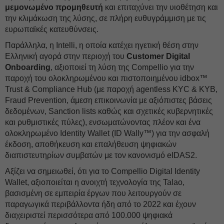
μεμονωμένο προμηθευτή
και επιταχύνει την υιοθέτηση και
την κλιμάκωση της λύσης, σε πλήρη ευθυγράμμιση με τις
ευρωπαϊκές κατευθύνσεις.
Παράλληλα, η Intelli, η οποία κατέχει ηγετική θέση στην
Ελληνική αγορά στην περιοχή του
Customer Digital
Onboarding
, αξιοποιεί τη λύση της Compellio για την
παροχή του ολοκληρωμένου και πιστοποιημένου idbox™
Trust & Compliance Hub (με παροχή agentless KYC & KYB,
Fraud Prevention, άμεση επικοινωνία με αξιόπιστες βάσεις
δεδομένων, Sanction lists καθώς και σχετικές κυβερνητικές
και ρυθμιστικές πύλες), ενσωματώνοντας πλέον και ένα
ολοκληρωμένο Identity Wallet (ID Wally™) για την ασφαλή
έκδοση, αποθήκευση και επαλήθευση ψηφιακών
διαπιστευτηρίων συμβατών με τον κανονισμό eIDAS2.
Αξίζει να σημειωθεί, ότι για το Compellio Digital Identity
Wallet, αξιοποιείται η ανοιχτή τεχνολογία της Talao,
βασισμένη σε εμπειρία έργων που λειτουργούν σε
παραγωγικά περιβάλλοντα ήδη από το 2022 και έχουν
διαχειριστεί περισσότερα από 100.000 ψηφιακά