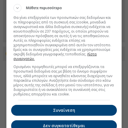
Μάθετε περισσότερα
Θα γίνει επεξεργασία των προσωπικών σας δεδομένων και
οι πληροφορίες από τη συσκευή σας (cookie, μοναδικά
αναγνωριστικά και άλλα δεδομένα συσκευής) ενδέχεται να
κοινοποιηθούν σε 237 παρόχους, οι οποίοι μπορούν να
αποκτήσουν πρόσβαση σε αυτές ή να τις αποθηκεύσουν.
Αυτές οι πληροφορίες ενδέχεται επίσης να
χρησιμοποιηθούν συγκεκριμένα από αυτόν τον ιστότοπο.
Εμείς και οι συνεργάτες μας ενδέχεται να χρησιμοποιούμε
Προσθέστε το euro2day.gr στο Discover
ακριβή δεδομένα γεωγραφικής τοποθεσίας.
Λίστα
συνεργατών.
Ορισμένοι προμηθευτές μπορεί να επεξεργάζονται τα
προσωπικά δεδομένα σας με βάση το έννομο συμφέρον
τους, αλλά μπορείτε να αρνηθείτε κάνοντας διαχείριση των
παρακάτω επιλογών. Αναζητήστε έναν σύνδεσμο στο κάτω
μέρος αυτής της σελίδας ή στο μενού του ιστοτόπου, για να
διαχειριστείτε ή να ανακαλέσετε τη συναίνεσή σας στις
ρυθμίσεις απορρήτου και cookie.
Συναίνεση
Δεν συγκατατίθεμαι