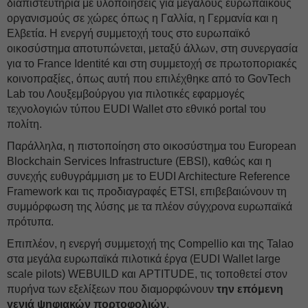
διαπιστευτήρια με υλοποιήσεις για μεγάλους ευρωπαϊκούς
οργανισμούς σε χώρες όπως η Γαλλία, η Γερμανία και η
Ελβετία. Η ενεργή συμμετοχή τους στο ευρωπαϊκό
οικοσύστημα αποτυπώνεται, μεταξύ άλλων, στη συνεργασία
για το France Identité και στη συμμετοχή σε πρωτοποριακές
κοινοπραξίες, όπως αυτή που επιλέχθηκε από το GovTech
Lab του Λουξεμβούργου για πιλοτικές εφαρμογές
τεχνολογιών τύπου EUDI Wallet στο εθνικό portal του
πολίτη.
Παράλληλα, η πιστοποίηση στο οικοσύστημα του European
Blockchain Services Infrastructure (EBSI), καθώς και η
συνεχής ευθυγράμμιση με το EUDI Architecture Reference
Framework και τις προδιαγραφές ETSI, επιβεβαιώνουν τη
συμμόρφωση της λύσης με τα πλέον σύγχρονα ευρωπαϊκά
πρότυπα.
Επιπλέον, η ενεργή συμμετοχή της Compellio και της Talao
στα μεγάλα ευρωπαϊκά πιλοτικά έργα (EUDI Wallet large
scale pilots) WEBUILD και APTITUDE, τις τοποθετεί στον
πυρήνα των εξελίξεων που διαμορφώνουν
την επόμενη
γενιά ψηφιακών πορτοφολιών
.