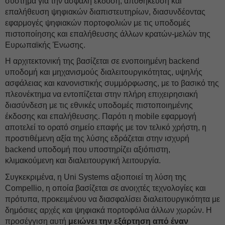
σύστημα για την ασφαλή έκδοση, αποθήκευση και
επαλήθευση ψηφιακών διαπιστευτηρίων, διασυνδέοντας
εφαρμογές ψηφιακών πορτοφολιών με τις υποδομές
πιστοποίησης και επαλήθευσης άλλων κρατών-μελών της
Ευρωπαϊκής Ένωσης.
Η αρχιτεκτονική της βασίζεται σε ενοποιημένη backend
υποδομή και μηχανισμούς διαλειτουργικότητας, υψηλής
ασφάλειας και κανονιστικής συμμόρφωσης, με το βασικό της
πλεονέκτημα να εντοπίζεται στην πλήρη επιχειρησιακή
διασύνδεση με τις εθνικές υποδομές πιστοποιημένης
έκδοσης και επαλήθευσης. Παρότι η mobile εφαρμογή
αποτελεί το ορατό σημείο επαφής με τον τελικό χρήστη, η
προστιθέμενη αξία της λύσης εδράζεται στην ισχυρή
backend υποδομή που υποστηρίζει αξιόπιστη,
κλιμακούμενη και διαλειτουργική λειτουργία.
Συγκεκριμένα, η Uni Systems αξιοποιεί τη λύση της
Compellio, η οποία βασίζεται σε ανοιχτές τεχνολογίες και
πρότυπα, προκειμένου να διασφαλίσει διαλειτουργικότητα με
δημόσιες αρχές και ψηφιακά πορτοφόλια άλλων χωρών. Η
προσέγγιση αυτή
μειώνει την εξάρτηση από έναν