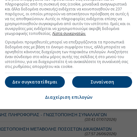
πληροφορίες από τη συσκευή σας (cookie, μοναδικά αναγνωριστικά
και άλλα δεδομένα συσκευής) ενδέχεται να κοινοποιηθούν σε 237
τη Μετοχή
Περισσότερα για
παρόχους, οι οποίοι μπορούν να αποκτήσουν πρόσβαση σε αυτές ή
να τις αποθηκεύσουν. Αυτές οι πληροφορίες ενδέχεται επίσης να
χρησιμοποιηθούν συγκεκριμένα από αυτόν τον ιστότοπο. Εμείς και οι
 Καλαντζής νέα μέλη στο ΔΣ
(17:20 08/07/2026)
συνεργάτες μας ενδέχεται να χρησιμοποιούμε ακριβή δεδομένα
γεωγραφικής τοποθεσίας.
Λίστα συνεργατών.
η-Dotsoft: «Ετσι είναι αν έτσι νομίζετε»-Tips για Profile,
Ορισμένοι προμηθευτές μπορεί να επεξεργάζονται τα προσωπικά
(07:27 03/07/2026)
δεδομένα σας με βάση το έννομο συμφέρον τους, αλλά μπορείτε να
αρνηθείτε κάνοντας διαχείριση των παρακάτω επιλογών. Αναζητήστε
έναν σύνδεσμο στο κάτω μέρος αυτής της σελίδας ή στο μενού του
tsoft: Το «αίνιγμα» της τιμής και η… λύση του -Χτυπά
ιστοτόπου, για να διαχειριστείτε ή να ανακαλέσετε τη συναίνεσή σας
(07:27 29/06/2026)
στις ρυθμίσεις απορρήτου και cookie.
Δεν συγκατατίθεμαι
Συναίνεση
τη Μετοχή
Περισσότερα για
ΙΝΩΣΕΙΣ
Διαχείριση επιλογών
Σ., ΕΠΙΤΡΟΠΩΝ Η ΑΝΩΤΑΤΩΝ ΔΙΕΥΘ. ΣΤΕΛΕΧΩΝ
(16:50 08/07/2026)
ΝΗΣ ΠΛΗΡΟΦΟΡΙΑΣ - ΓΝΩΣΤΟΠΟΙΗΣΗ ΣΥΝΑΛΛΑΓΩΝ
(10:41 07/07/2026)
ΝΩΣΤΟΠΟΙΗΣΗ ΜΕΤΑΒΟΛΗΣ ΠΟΣΟΣΤΩΝ ΔΙΚΑΙΩΜΑΤΩΝ
(17:57 26/06/2026)