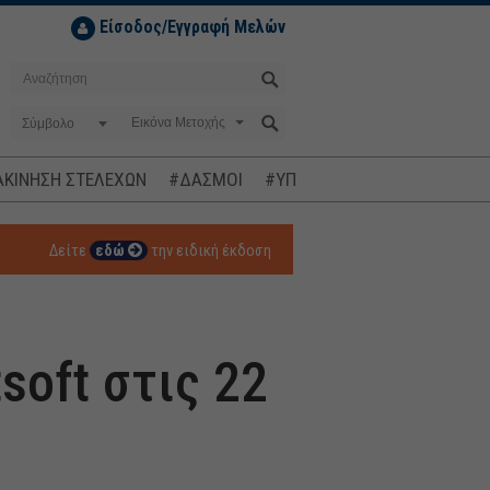
Είσοδος/Εγγραφή Μελών
Σύμβολο
ΚΙΝΗΣΗ ΣΤΕΛΕΧΩΝ
#ΔΑΣΜΟΙ
#ΥΠΟΚΛΟΠΕΣ
#ΠΛΗΘΩΡΙΣΜ
Δείτε
εδώ
την ειδική έκδοση
soft στις 22