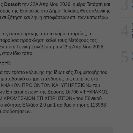
3
ης
Dotsoft
την 22Α Απριλίου 2026, ημέρα Τετάρτη και
έδρας της Εταιρείας στο Δήμο Πυλαίας Θεσσαλονίκης,
ια συζήτηση και λήψη αποφάσεων επί των κατωτέρω
.
4
της απαιτούμενης από το νόμο απαρτίας, το
ν παρούσα πρόσκληση καλεί τους Μετόχους της
Έκτακτη Γενική Συνέλευση την 29η Απριλίου 2026,
5
 στον ίδιο τόπο.
ΑΞΗΣ
 τον τρόπο κάλυψης της Ιδιωτικής Συμμετοχής του
ηματοδοτικό σχήμα επένδυσης της εταιρίας στο
ΗΦΙΑΚΩΝ ΠΡΟΙΟΝΤΩΝ ΚΑΙ ΥΠΗΡΕΣΙΩΝ» του
ων Επιχειρήσεων» της Δράσης 16706 «ΨΗΦΙΑΚΟΣ
ΙΚΡΟΜΕΣΑΙΩΝ ΕΠΙΧΕΙΡΗΣΕΩΝ» του Εθνικού
τικότητας Ελλάδα 2.0 με 1 αριθμό αίτησης 113988
ουσιοδοτήσεων.