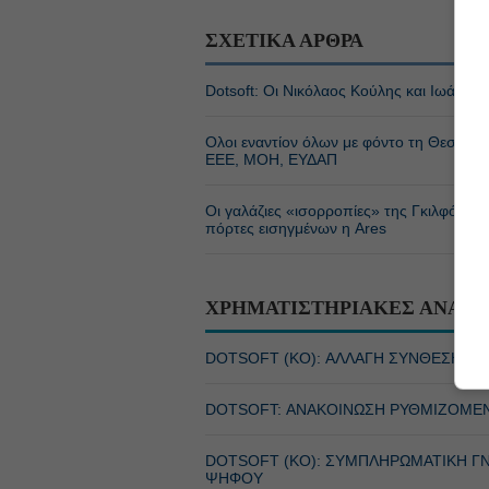
ΣΧΕΤΙΚΑ ΑΡΘΡΑ
Dotsoft: Οι Νικόλαος Κούλης και Ιωάννης
Ολοι εναντίον όλων με φόντο τη Θεσσαλονίκ
EEE, ΜΟΗ, ΕΥΔΑΠ
Οι γαλάζιες «ισορροπίες» της Γκιλφόιλ-Do
πόρτες εισηγμένων η Ares
ΧΡΗΜΑΤΙΣΤΗΡΙΑΚΕΣ ΑΝΑΚΟ
DOTSOFT (ΚΟ): ΑΛΛΑΓΗ ΣΥΝΘΕΣΗΣ Δ.
DOTSOFT: ΑΝΑΚΟΙΝΩΣΗ ΡΥΘΜΙΖΟΜΕ
DOTSOFT (ΚΟ): ΣΥΜΠΛΗΡΩΜΑΤΙΚΗ Γ
ΨΗΦΟΥ