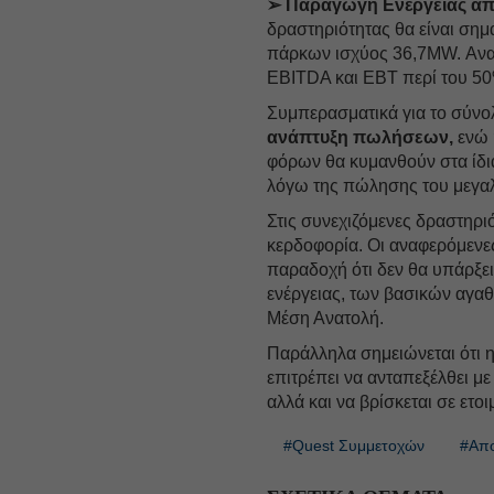
➢ Παραγωγή Ενέργειας απ
δραστηριότητας θα είναι ση
πάρκων ισχύος 36,7MW. Αναμ
EBITDA και EBT περί του 50
Συμπερασματικά για το σύνολ
ανάπτυξη πωλήσεων,
ενώ 
φόρων θα κυμανθούν στα ίδι
λόγω της πώλησης του μεγαλ
Στις συνεχιζόμενες δραστηρι
κερδοφορία. Οι αναφερόμενες 
παραδοχή ότι δεν θα υπάρξει 
ενέργειας, των βασικών αγα
Μέση Ανατολή.
Παράλληλα σημειώνεται ότι η
επιτρέπει να ανταπεξέλθει μ
αλλά και να βρίσκεται σε ετο
#Quest Συμμετοχών
#Απο