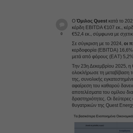
Ο
Όμιλος Quest
κατά το 202
κέρδη EBITDA €107 εκ., κέρ
€52,4 εκ., σύμφωνα με σχετι
0
Σε σύγκριση με το 2024,
οι 
κερδοφορία (EBITDA) 16,6%,
μετά από φόρους (ΕAΤ) 5,2%
Την 23η Δεκεμβρίου 2025, η θ
ολοκλήρωσε τη μεταβίβαση 
της, συνολικής εγκατεστημέν
αφαίρεση του καθαρού δανει
αποτελέσματα του ομίλου δια
δραστηριότητες. Οι δεύτερε
θυγατρικών της Quest Energ