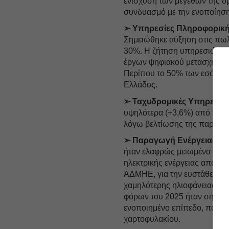
ενίσχυση των μεγεθών της δ
συνδυασμό με την ενοποίησ
➢ Υπηρεσίες Πληροφορικ
Σημειώθηκε αύξηση στις πωλ
30%. Η ζήτηση υπηρεσιών π
έργων ψηφιακού μετασχηματισ
Περίπου το 50% των εσόδων 
Ελλάδος.
➢ Ταχυδρομικές Υπηρεσίες
υψηλότερα (+3,6%) από πέρυ
λόγω βελτίωσης της παραγωγι
➢ Παραγωγή Ενέργειας απ
ήταν ελαφρώς μειωμένα (-6
ηλεκτρικής ενέργειας από 
ΑΔΜΗΕ, για την ευστάθεια το
χαμηλότερης ηλιοφάνειας σε 
φόρων του 2025 ήταν σημαντ
ενοποιημένο επίπεδο, που σχ
χαρτοφυλακίου.