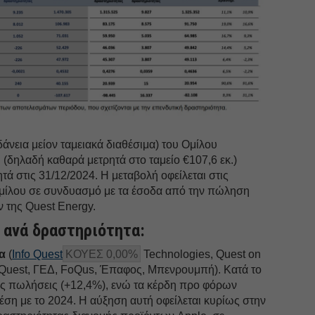
δάνεια μείον ταμειακά διαθέσιμα) του Ομίλου
 (δηλαδή καθαρά μετρητά στο ταμείο €107,6 εκ.)
ητά στις 31/12/2024. Η μεταβολή οφείλεται στις
 ομίλου σε συνδυασμό με τα έσοδα από την πώληση
 της Quest Energy.
 ανά δραστηριότητα:
α
(
Info Quest
ΚΟΥΕΣ 0,00%
Technologies, Quest on
a Quest, ΓΕΔ, FoQus, Έπαφος, Μπενρουμπή). Κατά το
ς πωλήσεις (+12,4%), ενώ τα κέρδη προ φόρων
ση με το 2024. Η αύξηση αυτή οφείλεται κυρίως στην