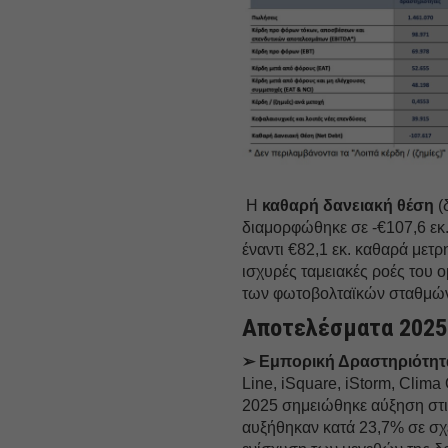
Η
καθαρή δανειακή θέση
(
διαμορφώθηκε σε -€107,6 εκ.
έναντι €82,1 εκ. καθαρά μετρ
ισχυρές ταμειακές ροές του
των φωτοβολταϊκών σταθμών
Αποτελέσματα 2025
➢ Εμπορική Δραστηριότητ
Line, iSquare, iStorm, Clim
2025 σημειώθηκε αύξηση στι
αυξήθηκαν κατά 23,7% σε σχέ