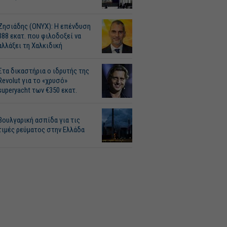
Ζησιάδης (ONYX): Η επένδυση
388 εκατ. που φιλοδοξεί να
αλλάξει τη Χαλκιδική
Στα δικαστήρια ο ιδρυτής της
Revolut για το «χρυσό»
superyacht των €350 εκατ.
Βουλγαρική ασπίδα για τις
τιμές ρεύματος στην Ελλάδα