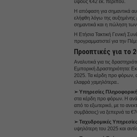
ύψους €42 εκ. περίπου.
Η απόφαση για σημαντικά αυ
ελήφθη λόγω της αυξημένης 
σημαντικά και η πώληση τω
Η Ετήσια Τακτική Γενική Συν
προγραμματιστεί για την Πέμ
Προοπτικές για το 
Αναλυτικά για τις δραστηριό
Εμπορική Δραστηριότητα: Εκ
2025. Τα κέρδη προ φόρων, 
ελαφρά χαμηλότερα..
➢ Υπηρεσίες Πληροφορική
στα κέρδη προ φόρων. Η ανά
από το εξωτερικό, με το ανε
συμβάσεις) να ξεπερνά τα €70
➢ Ταχυδρομικές Υπηρεσίες
υψηλότερη του 2025 και αντί