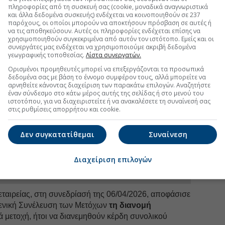
uest Συμμετοχών
πληροφορίες από τη συσκευή σας (cookie, μοναδικά αναγνωριστικά
και άλλα δεδομένα συσκευής) ενδέχεται να κοινοποιηθούν σε 237
παρόχους, οι οποίοι μπορούν να αποκτήσουν πρόσβαση σε αυτές ή
ίας ανήλθαν σε €12,9 εκ. (εκ των οποίων τα €11 εκ.
να τις αποθηκεύσουν. Αυτές οι πληροφορίες ενδέχεται επίσης να
υγατρικών) σε σχέση με €16,7 εκ. το 2024.
χρησιμοποιηθούν συγκεκριμένα από αυτόν τον ιστότοπο. Εμείς και οι
συνεργάτες μας ενδέχεται να χρησιμοποιούμε ακριβή δεδομένα
ων διαμορφώθηκαν σε κέρδη €11,7 εκ.
σε σχέση
γεωγραφικής τοποθεσίας.
Λίστα συνεργατών.
στοιχη περυσινή περίοδο, λόγω της πώλησης του 20%
Ορισμένοι προμηθευτές μπορεί να επεξεργάζονται τα προσωπικά
εταιρείας ACS με τίμημα που ανήλθε σε περίπου €77
δεδομένα σας με βάση το έννομο συμφέρον τους, αλλά μπορείτε να
αρνηθείτε κάνοντας διαχείριση των παρακάτω επιλογών. Αναζητήστε
έναν σύνδεσμο στο κάτω μέρος αυτής της σελίδας ή στο μενού του
ιστοτόπου, για να διαχειριστείτε ή να ανακαλέσετε τη συναίνεσή σας
στις ρυθμίσεις απορρήτου και cookie.
uro2day.gr
στο
Google Discover!
Δεν συγκατατίθεμαι
Συναίνεση
 εξελίξεις με την υπογραφη εγκυρότητας του Euro2day.gr
Διαχείριση επιλογών
FOLLOW US
Ακολουθήστε τη σελίδα του
Euro2day.gr
στο
Linkedin
 εταιρείας, στη συνεδρίασή της 06/04/2026, αποφάσισε
Γενική Συνέλευση των Μετόχων
τη διανομή
νά μετοχή, ήτοι να διανεμηθούν κέρδη συνολικού