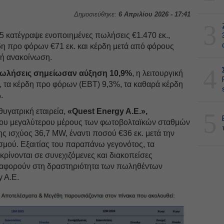
Δημοσιεύθηκε:
6 Απριλίου 2026 - 17:41
3
5 κατέγραψε ενοποιημένες πωλήσεις €1.470 εκ.,
δη προ φόρων €71 εκ. και κέρδη μετά από φόρους
κή ανακοίνωση.
4
πωλήσεις σημείωσαν αύξηση 10,9%
, η λειτουργική
 τα κέρδη προ φόρων (ΕΒΤ) 9,3%, τα καθαρά κέρδη
.
υγατρική εταιρεία,
«Quest Energy A.E.»,
5
του μεγαλύτερου μέρους των φωτοβολταϊκών σταθμών
ης ισχύος 36,7 MW, έναντι ποσού €36 εκ. μετά την
σμού. Εξαιτίας του παραπάνω γεγονότος, τα
κρίνονται σε συνεχιζόμενες και διακοπείσες
ς αφορούν στη δραστηριότητα των πωληθέντων
y A.E.