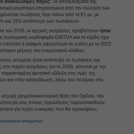
ό ανανεώσιμες πηγές:
Τα αποτελέσματα της
μαντικά μικρότερα επηρεασμένα από την πώληση των
ένονται πωλήσεις λίγο πάνω από το €1 εκ. με
% και 15% αντίστοιχα των πωλήσεων.
ο του 2026, οι αρχικές εκτιμήσεις προβλέπουν
ήπια
η λειτουργική κερδοφορία EBITDA και τα κέρδη προ
α επίπεδα ή ελαφρά χαμηλότερα σε σχέση με το 2025
ύτερου μέρους του ενεργειακού κλάδου.
ότητες εκτιμάται ήπια ανάπτυξη σε πωλήσεις και
στο παρόν εκτιμήσεις για το 2026, γίνονται με την
παρατεταμένη αρνητική εξέλιξη στις τιμές της
θών και στην κατανάλωση, λόγω του πολέμου στη
 ισχυρή χρηματοοικονομική θέση του Ομίλου, του
ε επιτυχία στις όποιες προκλήσεις παρουσιασθούν,
ιμότητα για τυχόν ευκαιρίες που θα προκύψουν.
τελέσματα εισηγμένων