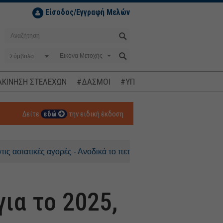
Είσοδος/Εγγραφή Μελών
Σύμβολο
ΚΙΝΗΣΗ ΣΤΕΛΕΧΩΝ
#ΔΑΣΜΟΙ
#ΥΠΟΚΛΟΠΕΣ
#ΠΛΗΘΩΡΙΣΜ
Δείτε
εδώ
την ειδική έκδοση
ικές αγορές - Ανοδικά το πετρέλαιο
ια το 2025,