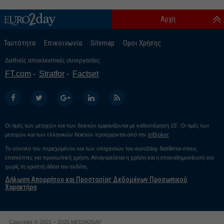
Αρχή
Ταυτότητα
Επικοινωνία
Sitemap
Οροι Χρήσης
Διεθνείς αποκλειστικές συνεργασίες:
FT.com
Stratfor
Factset
Οι τιμές των μετοχών και των δεικτών εμφανίζονται με καθυστέρηση 15’. Οι τιμές των
μετοχών και των ελληνικών δεικτών προέρχονται από την
InBroker
Το σύνολο του περιεχομένου και των υπηρεσιών του euro2day διατίθεται στους
επισκέπτες για προσωπική χρήση. Απαγορεύεται η χρήση και η επαναδημοσίευσή του
χωρίς τη γραπτή άδεια του εκδότη.
Δήλωση Απορρήτου και Προστασίας Δεδομένων Προσωπικού
Χαρακτήρα
Copyright © 2001 – 2026 MEDIA2DAY