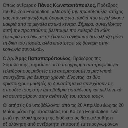
Όπως ανέφερε ο
Πάνος Κωνσταντόπουλος
, Πρόεδρος
του Kaizen Foundation:
«Με αυτή την πρωτοβουλία, στόχος
μας ήταν να ανοίξουμε δρόμους για παιδιά που μεγαλώνουν
μακριά από τα μεγάλα αστικά κέντρα. Σήμερα, συνεχίζοντας
αυτή την προσπάθεια, βλέπουμε πιο καθαρά ότι κάθε
ευκαιρία που δίνεται σε έναν νέο άνθρωπο δεν αλλάζει μόνο
τη δική του πορεία, αλλά επιστρέφει ως δύναμη στην
κοινωνία συνολικά»
.
Ο Δρ.
Άρης Παπαπετρόπουλος,
Πρόεδρος της
Σύμπλευσης, σημείωσε:
«Το πρόγραμμα υποτροφιών για
τελειόφοιτους μαθητές στα απομακρυσμένα μας νησιά
συνεχίζεται για δεύτερη χρονιά, δίνοντας σε δύο
αριστούχους μαθητές τη δυνατότητα να συνεχίσουν τις
σπουδές τους στην τριτοβάθμια εκπαίδευση και μελλοντικά
να συνεισφέρουν στην ανάπτυξη του τόπου τους»
.
Οι αιτήσεις θα υποβάλλονται από τις 20 Απριλίου έως τις 20
Μαΐου μέσω της ιστοσελίδας του Kaizen Foundation, ενώ
μετά την ολοκλήρωση της διαδικασίας θα ακολουθήσει
αξιολόγηση από ανεξάρτητη επιτροπή εμπειρογνωμόνων