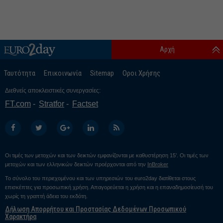
Αρχή
Ταυτότητα
Επικοινωνία
Sitemap
Οροι Χρήσης
Διεθνείς αποκλειστικές συνεργασίες:
FT.com
Stratfor
Factset
Οι τιμές των μετοχών και των δεικτών εμφανίζονται με καθυστέρηση 15’. Οι τιμές των
μετοχών και των ελληνικών δεικτών προέρχονται από την
InBroker
Το σύνολο του περιεχομένου και των υπηρεσιών του euro2day διατίθεται στους
επισκέπτες για προσωπική χρήση. Απαγορεύεται η χρήση και η επαναδημοσίευσή του
χωρίς τη γραπτή άδεια του εκδότη.
Δήλωση Απορρήτου και Προστασίας Δεδομένων Προσωπικού
Χαρακτήρα