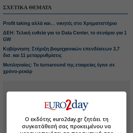
ΣΧΕΤΙΚΑ ΘΕΜΑΤΑ
Profit taking αλλά και… νικητές στο Χρηματιστήριο
ΔΕΗ: Τελική ευθεία για το Data Center, το σενάριο για 1
GW
Κυβέρνηση: Στήριξη βιομηχανικών επενδύσεων 3,7
δισ. και 11 μεταρρυθμίσεις
Μυτιληναίος: Το turnaround της εταιρείας έγινε σε
χρόνο-ρεκόρ
Ο εκδότης euro2day.gr ζητάει τη
συγκατάθεσή σας προκειμένου να