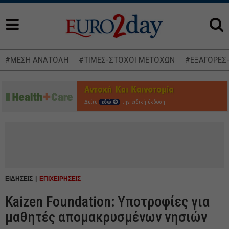
#ΜΕΣΗ ΑΝΑΤΟΛΗ
#ΤΙΜΕΣ-ΣΤΟΧΟΙ ΜΕΤΟΧΩΝ
#ΕΞΑΓΟΡΕΣ
Δείτε
εδώ
την ειδική έκδοση
ΕΙΔΗΣΕΙΣ
ΕΠΙΧΕΙΡΗΣΕΙΣ
Kaizen Foundation: Υποτροφίες για
μαθητές απομακρυσμένων νησιών