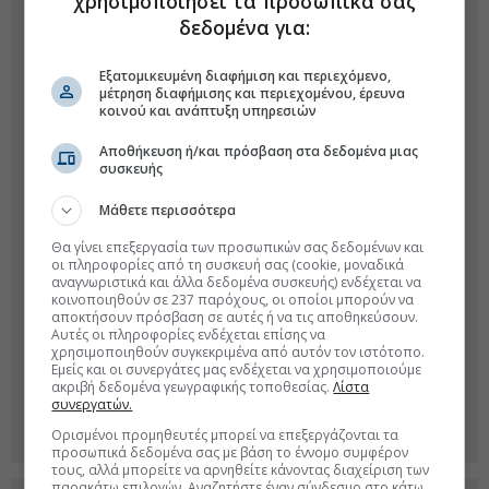
χρησιμοποιήσει τα προσωπικά σας
δεδομένα για:
Εξατομικευμένη διαφήμιση και περιεχόμενο,
μέτρηση διαφήμισης και περιεχομένου, έρευνα
κοινού και ανάπτυξη υπηρεσιών
Αποθήκευση ή/και πρόσβαση στα δεδομένα μιας
συσκευής
Μάθετε περισσότερα
Θα γίνει επεξεργασία των προσωπικών σας δεδομένων και
οι πληροφορίες από τη συσκευή σας (cookie, μοναδικά
αναγνωριστικά και άλλα δεδομένα συσκευής) ενδέχεται να
κοινοποιηθούν σε 237 παρόχους, οι οποίοι μπορούν να
αποκτήσουν πρόσβαση σε αυτές ή να τις αποθηκεύσουν.
Αυτές οι πληροφορίες ενδέχεται επίσης να
χρησιμοποιηθούν συγκεκριμένα από αυτόν τον ιστότοπο.
Εμείς και οι συνεργάτες μας ενδέχεται να χρησιμοποιούμε
ακριβή δεδομένα γεωγραφικής τοποθεσίας.
Λίστα
συνεργατών.
Ορισμένοι προμηθευτές μπορεί να επεξεργάζονται τα
προσωπικά δεδομένα σας με βάση το έννομο συμφέρον
τους, αλλά μπορείτε να αρνηθείτε κάνοντας διαχείριση των
παρακάτω επιλογών. Αναζητήστε έναν σύνδεσμο στο κάτω