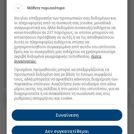
Μάθετε περισσότερα
Θα γίνει επεξεργασία των προσωπικών σας δεδομένων και
οι πληροφορίες από τη συσκευή σας (cookie, μοναδικά
αναγνωριστικά και άλλα δεδομένα συσκευής) ενδέχεται να
κοινοποιηθούν σε 237 παρόχους, οι οποίοι μπορούν να
αποκτήσουν πρόσβαση σε αυτές ή να τις αποθηκεύσουν.
Αυτές οι πληροφορίες ενδέχεται επίσης να
χρησιμοποιηθούν συγκεκριμένα από αυτόν τον ιστότοπο.
Εμείς και οι συνεργάτες μας ενδέχεται να χρησιμοποιούμε
ακριβή δεδομένα γεωγραφικής τοποθεσίας.
Λίστα
συνεργατών.
Ορισμένοι προμηθευτές μπορεί να επεξεργάζονται τα
προσωπικά δεδομένα σας με βάση το έννομο συμφέρον
τους, αλλά μπορείτε να αρνηθείτε κάνοντας διαχείριση των
παρακάτω επιλογών. Αναζητήστε έναν σύνδεσμο στο κάτω
μέρος αυτής της σελίδας ή στο μενού του ιστοτόπου, για να
διαχειριστείτε ή να ανακαλέσετε τη συναίνεσή σας στις
ρυθμίσεις απορρήτου και cookie.
Προσθέστε το euro2day.gr στο Discover
Συναίνεση
Δεν συγκατατίθεμαι