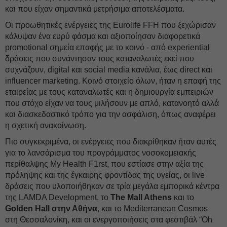
και που είχαν σημαντικά μετρήσιμα αποτελέσματα.
Οι προωθητικές ενέργειες της Eurolife FFH που ξεχώρισαν
κάλυψαν ένα ευρύ φάσμα και αξιοποίησαν διαφορετικά
promotional σημεία επαφής με το κοινό - από experiential
δράσεις που συνάντησαν τους καταναλωτές εκεί που
συχνάζουν, digital και social media κανάλια, έως direct και
influencer marketing. Κοινό στοιχείο όλων, ήταν η επαφή της
εταιρείας με τους καταναλωτές και η δημιουργία εμπειριών
που στόχο είχαν να τους μιλήσουν με απλό, κατανοητό αλλά
και διασκεδαστικό τρόπο για την ασφάλιση, όπως αναφέρει
η σχετική ανακοίνωση.
Πιο συγκεκριμένα, οι ενέργειες που διακρίθηκαν ήταν αυτές
για το λανσάρισμα του προγράμματος νοσοκομειακής
περίθαλψης My Health F1rst, που εστίασε στην αξία της
πρόληψης και της έγκαιρης φροντίδας της υγείας, οι live
δράσεις που υλοποιήθηκαν σε τρία μεγάλα εμπορικά κέντρα
της LAMDA Development, το
The Mall Athens
και το
Golden Hall στην Αθήνα
, και το Mediterranean Cosmos
στη Θεσσαλονίκη, και οι ενεργοποιήσεις στα φεστιβάλ “Oh