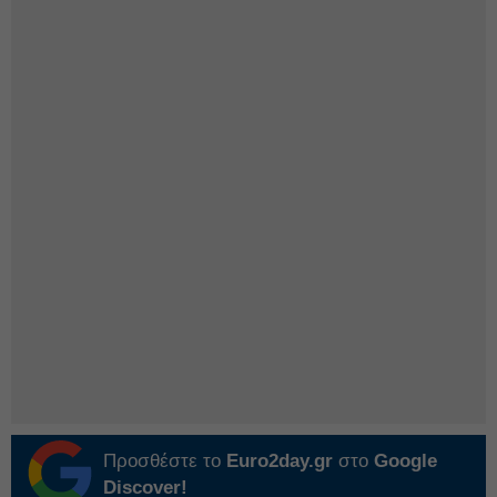
Προσθέστε το
Euro2day.gr
στο
Google
Discover!