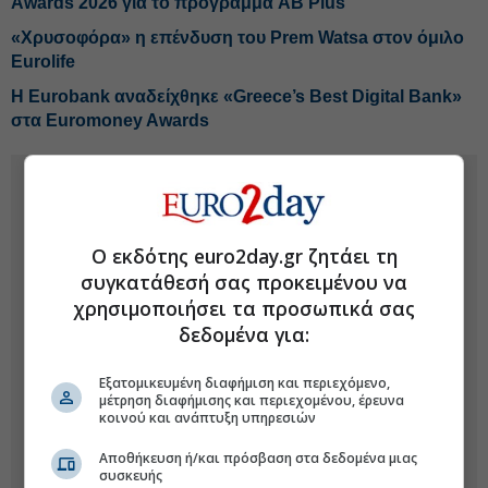
Awards 2026 για το πρόγραμμα AB Plus
«Χρυσοφόρα» η επένδυση του Prem Watsa στον όμιλο
Eurolife
Η Eurobank αναδείχθηκε «Greece’s Best Digital Bank»
στα Euromoney Awards
Ο εκδότης euro2day.gr ζητάει τη
συγκατάθεσή σας προκειμένου να
χρησιμοποιήσει τα προσωπικά σας
δεδομένα για:
Εξατομικευμένη διαφήμιση και περιεχόμενο,
μέτρηση διαφήμισης και περιεχομένου, έρευνα
κοινού και ανάπτυξη υπηρεσιών
Αποθήκευση ή/και πρόσβαση στα δεδομένα μιας
συσκευής