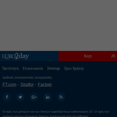
Αρχή
Ταυτότητα
Επικοινωνία
Sitemap
Οροι Χρήσης
Διεθνείς αποκλειστικές συνεργασίες:
FT.com
Stratfor
Factset
Οι τιμές των μετοχών και των δεικτών εμφανίζονται με καθυστέρηση 15’. Οι τιμές των
μετοχών και των ελληνικών δεικτών προέρχονται από την
InBroker