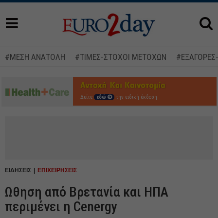
#ΜΕΣΗ ΑΝΑΤΟΛΗ
#ΤΙΜΕΣ-ΣΤΟΧΟΙ ΜΕΤΟΧΩΝ
#ΕΞΑΓΟΡΕΣ
Δείτε
εδώ
την ειδική έκδοση
ΕΙΔΗΣΕΙΣ
ΕΠΙΧΕΙΡΗΣΕΙΣ
Ωθηση από Βρετανία και ΗΠΑ
περιμένει η Cenergy