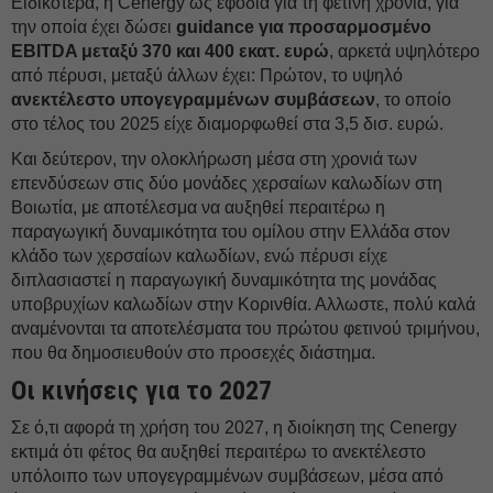
Ειδικότερα, η Cenergy ως εφόδια για τη φετινή χρονιά, για
την οποία έχει δώσει
guidance για προσαρμοσμένο
EBITDA μεταξύ 370 και 400 εκατ. ευρώ
, αρκετά υψηλότερο
από πέρυσι, μεταξύ άλλων έχει: Πρώτον, το υψηλό
ανεκτέλεστο υπογεγραμμένων συμβάσεων
, το οποίο
στο τέλος του 2025 είχε διαμορφωθεί στα 3,5 δισ. ευρώ.
Και δεύτερον, την ολοκλήρωση μέσα στη χρονιά των
επενδύσεων στις δύο μονάδες χερσαίων καλωδίων στη
Βοιωτία, με αποτέλεσμα να αυξηθεί περαιτέρω η
παραγωγική δυναμικότητα του ομίλου στην Ελλάδα στον
κλάδο των χερσαίων καλωδίων, ενώ πέρυσι είχε
διπλασιαστεί η παραγωγική δυναμικότητα της μονάδας
υποβρυχίων καλωδίων στην Κορινθία. Αλλωστε, πολύ καλά
αναμένονται τα αποτελέσματα του πρώτου φετινού τριμήνου,
που θα δημοσιευθούν στο προσεχές διάστημα.
Οι κινήσεις για το 2027
Σε ό,τι αφορά τη χρήση του 2027, η διοίκηση της Cenergy
εκτιμά ότι φέτος θα αυξηθεί περαιτέρω το ανεκτέλεστο
υπόλοιπο των υπογεγραμμένων συμβάσεων, μέσα από