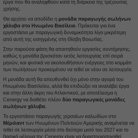
έργα που θα αναληφθούν κατά τη διάρκεια της τρέχουσας
χρήσης.
Θα αρχίσει να αποδίδει η
μονάδα παραγωγής σωλήνων
χάλυβα στο Ηνωμένο Βασίλειο
. Πρόκειται για ένα
εργοστάσιο με παραγωγική δυναμικότητα λίγο μικρότερη
από αυτή της εισηγμένης στη Θίσβη Βοιωτίας.
Στην παρούσα φάση θα απαιτηθούν εργασίες συντήρησης,
καθώς η μονάδα βρισκόταν εκτός λειτουργίας επί σειρά
μηνών, και φυσικά να ακολουθήσουν ενέργειες στο κομμάτι
των πωλήσεων προκειμένου να τεθεί εκ νέου σε λειτουργία.
Η μονάδα αυτή θα απευθυνθεί όχι μόνο στην αγορά του
Ηνωμένου Βασιλείου, αλλά θα επιδιώξει να αναλάβει έργα
και στην άλλη άκρη του Ατλαντικού, με αποτέλεσμα η
Cenergy να διαθέτει πλέον
δύο παραγωγικές μονάδες
σωλήνων χάλυβα.
Το εργοστάσιο παραγωγής χερσαίων καλωδίων στο
Μέριλαντ
των Ηνωμένων Πολιτειών Αμερικής αναμένεται να
τεθεί σε λειτουργία μέσα στο δεύτερο μισό του 2027 και το
βασικό μέλημα της Cenergy είναι να δραστηριοποιηθεί