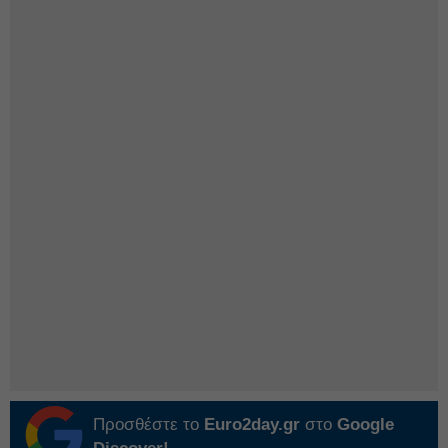
Προσθέστε το
Euro2day.gr
στο
Google