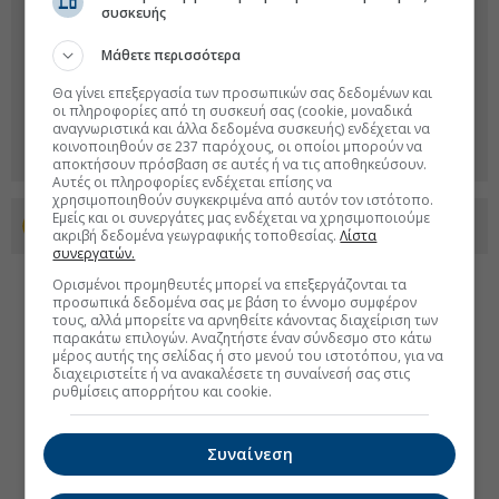
συσκευής
Μάθετε περισσότερα
Θα γίνει επεξεργασία των προσωπικών σας δεδομένων και
οι πληροφορίες από τη συσκευή σας (cookie, μοναδικά
αναγνωριστικά και άλλα δεδομένα συσκευής) ενδέχεται να
κοινοποιηθούν σε 237 παρόχους, οι οποίοι μπορούν να
αποκτήσουν πρόσβαση σε αυτές ή να τις αποθηκεύσουν.
Αυτές οι πληροφορίες ενδέχεται επίσης να
χρησιμοποιηθούν συγκεκριμένα από αυτόν τον ιστότοπο.
Εμείς και οι συνεργάτες μας ενδέχεται να χρησιμοποιούμε
Προσθέστε το euro2day.gr στο Discover
ακριβή δεδομένα γεωγραφικής τοποθεσίας.
Λίστα
συνεργατών.
Ορισμένοι προμηθευτές μπορεί να επεξεργάζονται τα
προσωπικά δεδομένα σας με βάση το έννομο συμφέρον
τους, αλλά μπορείτε να αρνηθείτε κάνοντας διαχείριση των
παρακάτω επιλογών. Αναζητήστε έναν σύνδεσμο στο κάτω
μέρος αυτής της σελίδας ή στο μενού του ιστοτόπου, για να
διαχειριστείτε ή να ανακαλέσετε τη συναίνεσή σας στις
ρυθμίσεις απορρήτου και cookie.
Συναίνεση