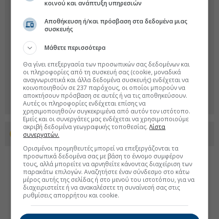
κοινού και ανάπτυξη υπηρεσιών
Αποθήκευση ή/και πρόσβαση στα δεδομένα μιας
συσκευής
Μάθετε περισσότερα
Θα γίνει επεξεργασία των προσωπικών σας δεδομένων και
οι πληροφορίες από τη συσκευή σας (cookie, μοναδικά
αναγνωριστικά και άλλα δεδομένα συσκευής) ενδέχεται να
κοινοποιηθούν σε 237 παρόχους, οι οποίοι μπορούν να
αποκτήσουν πρόσβαση σε αυτές ή να τις αποθηκεύσουν.
Αυτές οι πληροφορίες ενδέχεται επίσης να
χρησιμοποιηθούν συγκεκριμένα από αυτόν τον ιστότοπο.
Εμείς και οι συνεργάτες μας ενδέχεται να χρησιμοποιούμε
ακριβή δεδομένα γεωγραφικής τοποθεσίας.
Λίστα
Προσθέστε το euro2day.gr στο Discover
συνεργατών.
Ορισμένοι προμηθευτές μπορεί να επεξεργάζονται τα
προσωπικά δεδομένα σας με βάση το έννομο συμφέρον
τους, αλλά μπορείτε να αρνηθείτε κάνοντας διαχείριση των
παρακάτω επιλογών. Αναζητήστε έναν σύνδεσμο στο κάτω
μέρος αυτής της σελίδας ή στο μενού του ιστοτόπου, για να
διαχειριστείτε ή να ανακαλέσετε τη συναίνεσή σας στις
ρυθμίσεις απορρήτου και cookie.