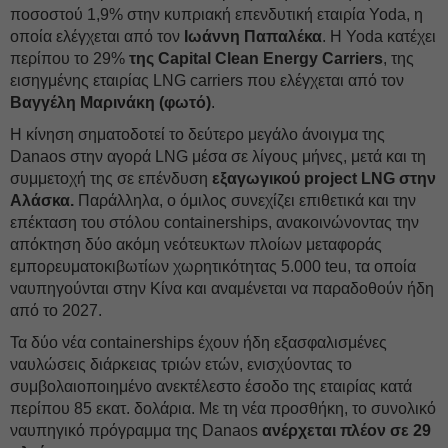
ποσοστού 1,9% στην κυπριακή επενδυτική εταιρία Yoda, η
οποία ελέγχεται από τον
Ιωάννη Παπαλέκα
. Η Yoda κατέχει
περίπου το 29%
της Capital Clean Energy Carriers
, της
εισηγμένης εταιρίας LNG carriers που ελέγχεται από τον
Βαγγέλη Μαρινάκη (φωτό)
.
Η κίνηση σηματοδοτεί το δεύτερο μεγάλο άνοιγμα της
Danaos στην αγορά LNG μέσα σε λίγους μήνες, μετά και τη
συμμετοχή της σε επένδυση
εξαγωγικού project LNG στην
Αλάσκα.
Παράλληλα, ο όμιλος συνεχίζει επιθετικά και την
επέκταση του στόλου containerships, ανακοινώνοντας την
απόκτηση δύο ακόμη νεότευκτων πλοίων μεταφοράς
εμπορευματοκιβωτίων χωρητικότητας 5.000 teu, τα οποία
ναυπηγούνται στην Κίνα και αναμένεται να παραδοθούν ήδη
από το 2027.
Τα δύο νέα containerships έχουν ήδη εξασφαλισμένες
ναυλώσεις διάρκειας τριών ετών, ενισχύοντας το
συμβολαιοποιημένο ανεκτέλεστο έσοδο της εταιρίας κατά
περίπου 85 εκατ. δολάρια. Με τη νέα προσθήκη, το συνολικό
ναυπηγικό πρόγραμμα της Danaos
ανέρχεται πλέον σε 29