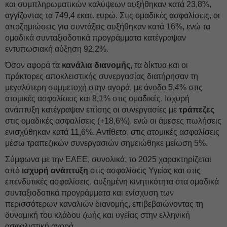
και συμπληρωματικών καλύψεων αυξήθηκαν κατά 23,8%,
αγγίζοντας τα 749,4 εκατ. ευρώ. Στις ομαδικές ασφαλίσεις, οι
αποζημιώσεις για συντάξεις αυξήθηκαν κατά 16%, ενώ τα
ομαδικά συνταξιοδοτικά προγράμματα κατέγραψαν
εντυπωσιακή αύξηση 92,2%.
Όσον αφορά τα
κανάλια διανομής
, τα δίκτυα και οι
πράκτορες αποκλειστικής συνεργασίας διατήρησαν τη
μεγαλύτερη συμμετοχή στην αγορά, με άνοδο 5,4% στις
ατομικές ασφαλίσεις και 8,1% στις ομαδικές. Ισχυρή
ανάπτυξη κατέγραψαν επίσης οι συνεργασίες με
τράπεζες
στις ομαδικές ασφαλίσεις (+18,6%), ενώ οι άμεσες πωλήσεις
ενισχύθηκαν κατά 11,6%. Αντίθετα, στις ατομικές ασφαλίσεις
μέσω τραπεζικών συνεργασιών σημειώθηκε μείωση 5%.
Σύμφωνα με την ΕΑΕΕ, συνολικά, το 2025 χαρακτηρίζεται
από
ισχυρή ανάπτυξη
στις ασφαλίσεις Υγείας και στις
επενδυτικές ασφαλίσεις, αυξημένη κινητικότητα στα ομαδικά
συνταξιοδοτικά προγράμματα και ενίσχυση των
περισσότερων καναλιών διανομής, επιβεβαιώνοντας τη
δυναμική του κλάδου ζωής και υγείας στην ελληνική
ασφαλιστική αγορά.