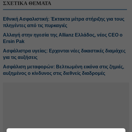
ΣΧΕΤΙΚΑ ΘΕΜΑΤΑ
Εθνική Ασφαλιστική: Έκτακτα μέτρα στήριξης για τους
πληγέντες από τις πυρκαγιές
Αλλαγή στην ηγεσία της Allianz Ελλάδος, νέος CEO ο
Ersin Pak
Ασφάλιστρα υγείας: Ερχονται νέες δικαστικές διαμάχες
για τις αυξήσεις
Ασφάλιση μεταφορών: Βελτιωμένη εικόνα στις ζημιές,
αυξημένος ο κίνδυνος στις διεθνείς διαδρομές