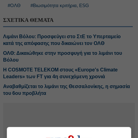
#ΟΛΘ
#Βιωσιμότητα κριτήρια, ESG
ΣΧΕΤΙΚΑ ΘΕΜΑΤΑ
Λιμάνι Βόλου: Προσφεύγει στο ΣτΕ το Υπερταμείο
κατά της απόφασης που δικαιώνει τον ΟΛΘ
ΟΛΘ: Δικαιώθηκε στην προσφυγή για το λιμάνι του
Βόλου
Η COSMOTE TELEKOM στους «Europe's Climate
Leaders» των FT για 4η συνεχόμενη χρονιά
Αναβαθμίζεται το λιμάνι της Θεσσαλονίκης, η σημασία
του 6ου προβλήτα