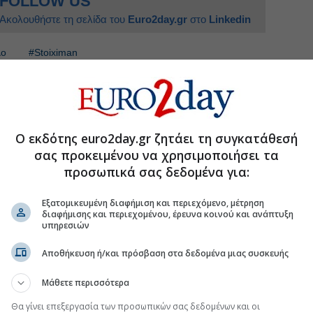
FOLLOW US
Ακολουθήστε τη σελίδα του
Euro2day.gr
στο
Linkedin
λο
#Stoiximan
τερο εργασιακό περιβάλλον στην Ελλάδα η
Ο εκδότης euro2day.gr ζητάει τη συγκατάθεσή
σας προκειμένου να χρησιμοποιήσει τα
χέδιο της FIFA να πουλήσει μερίδιο σε
προσωπικά σας δεδομένα για:
EFA για την πώληση μεριδίου $20 δισ.
Εξατομικευμένη διαφήμιση και περιεχόμενο, μέτρηση
διαφήμισης και περιεχομένου, έρευνα κοινού και ανάπτυξη
σκόπιο ύποπτα στοιχήματα σε πλατφόρμες
υπηρεσιών
Αποθήκευση ή/και πρόσβαση στα δεδομένα μιας συσκευής
Μάθετε περισσότερα
.gr στο Discover
Θα γίνει επεξεργασία των προσωπικών σας δεδομένων και οι