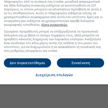
πληροφορίες από τη συσκευή σας (cookie, μοναδικά αναγνωριστικά
και άλλα δεδομένα συσκευής) ενδέχεται να κοινοποιηθούν σε 237
παρόχους, οι οποίοι μπορούν να αποκτήσουν πρόσβαση σε αυτές ή
να τις αποθηκεύσουν. Αυτές οι πληροφορίες ενδέχεται επίσης να
χρησιμοποιηθούν συγκεκριμένα από αυτόν τον ιστότοπο. Εμείς και οι
συνεργάτες μας ενδέχεται να χρησιμοποιούμε ακριβή δεδομένα
γεωγραφικής τοποθεσίας.
Λίστα συνεργατών.
Ορισμένοι προμηθευτές μπορεί να επεξεργάζονται τα προσωπικά
δεδομένα σας με βάση το έννομο συμφέρον τους, αλλά μπορείτε να
αρνηθείτε κάνοντας διαχείριση των παρακάτω επιλογών. Αναζητήστε
έναν σύνδεσμο στο κάτω μέρος αυτής της σελίδας ή στο μενού του
ιστοτόπου, για να διαχειριστείτε ή να ανακαλέσετε τη συναίνεσή σας
στις ρυθμίσεις απορρήτου και cookie.
Δεν συγκατατίθεμαι
Συναίνεση
Διαχείριση επιλογών