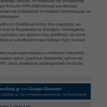
toiximan, δήλωσε:
«Η ανανέωση της συνεργασίας
μιο Κύπελλο FIFA 2026 αποτελεί μια ιδιαίτερα
iximan και επιβεβαιώνει τη σταθερή στρατηγική μας να
αθλητισμού.
κλάδου σε Ελλάδα και Κύπρο που συμμετέχει, για
ε αυτή τη διοργάνωση ως Επίσημος Υποστηρικτής,
 εμπειρίες που φέρνουν τους φιλάθλους πιο κοντά
πάντα με υπευθυνότητα και σεβασμό προς το κοινό
ση σε μια σειρά εργαλείων υπεύθυνου παιχνιδιού,
μικών ορίων, εργαλείων διαχείρισης χρόνου και
24/7, όπως αναφέρεται χαρακτηριστικά στο δελτίο.
uro2day.gr
στο
Google Discover!
 εξελίξεις με την υπογραφη εγκυρότητας του Euro2day.gr