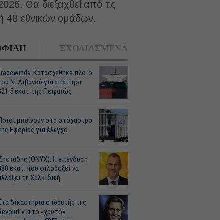
2026. Θα διεξαχθεί από τις
χή 48 εθνικών ομάδων.
ΦΙΛΗ
ΣΧΟΛΙΑΣΜΕΝΑ
Tradewinds: Κατασχέθηκε πλοίο
του Ν. Λιβανού για απαίτηση
$21,5 εκατ. της Πειραιώς
Ποιοι μπαίνουν στο στόχαστρο
της Εφορίας για έλεγχο
Ζησιάδης (ONYX): Η επένδυση
388 εκατ. που φιλοδοξεί να
αλλάξει τη Χαλκιδική
Στα δικαστήρια ο ιδρυτής της
Revolut για το «χρυσό»