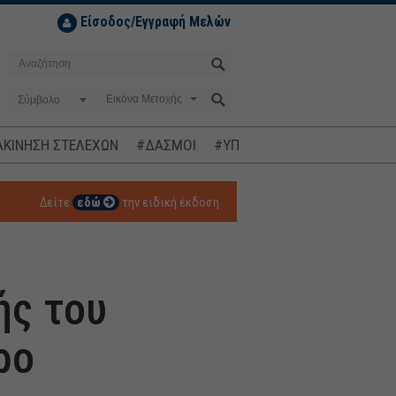
Είσοδος/Εγγραφή Μελών
Σύμβολο
ΚΙΝΗΣΗ ΣΤΕΛΕΧΩΝ
#ΔΑΣΜΟΙ
#ΥΠΟΚΛΟΠΕΣ
#ΠΛΗΘΩΡΙΣΜ
Δείτε
εδώ
την ειδική έκδοση
ής του
ρο