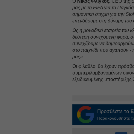
Ο
Νίκος Φλίγκος,
CEO της S
μας με τη FIFA για το Παγκόσ
σημαντική στιγμή για την Sto
επενδύουμε στη δύναμη του 
Ως η μοναδική εταιρεία του 
δεύτερη συνεχόμενη φορά, σ
συνεχίζουμε να δημιουργούμε
στο παιχνίδι που αγαπούν - 
μας».
Οι φίλαθλοι θα έχουν πρόσβα
συμπεριλαμβανομένων οικονο
εξειδικευμένης υποστήριξης 
Προσθέστε το
E
Παρακολουθήστε τις