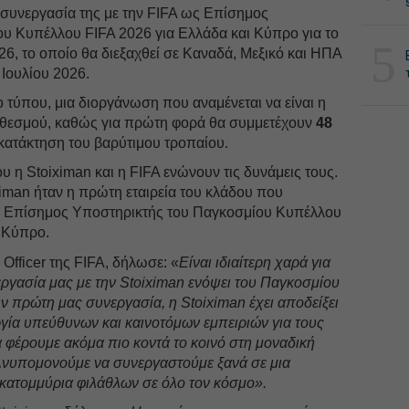
 συνεργασία της με την FIFA ως Επίσημος
υ Κυπέλλου FIFA 2026 για Ελλάδα και Κύπρο για το
5
6, το οποίο θα διεξαχθεί σε Καναδά, Μεξικό και ΗΠΑ
 Ιουλίου 2026.
ο τύπου, μια διοργάνωση που αναμένεται να είναι η
υ θεσμού, καθώς για πρώτη φορά θα συμμετέχουν
48
 κατάκτηση του βαρύτιμου τροπαίου.
υ η Stoiximan και η FIFA ενώνουν τις δυνάμεις τους.
ximan ήταν η πρώτη εταιρεία του κλάδου που
ως Επίσημος Υποστηρικτής του Παγκοσμίου Κυπέλλου
 Κύπρο.
Officer της FIFA, δήλωσε: «
Είναι ιδιαίτερη χαρά για
εργασία μας με την Stoiximan ενόψει του Παγκοσμίου
 πρώτη μας συνεργασία, η Stoiximan έχει αποδείξει
γία υπεύθυνων και καινοτόμων εμπειριών για τους
α φέρουμε ακόμα πιο κοντά το κοινό στη μοναδική
Ανυπομονούμε να συνεργαστούμε ξανά σε μια
κατομμύρια φιλάθλων σε όλο τον κόσμο».