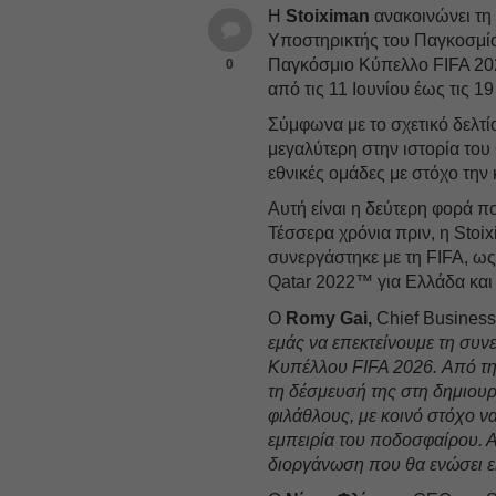
Η
Stoiximan
ανακοινώνει τη
Υποστηρικτής του Παγκοσμίο
Παγκόσμιο Κύπελλο FIFA 202
0
από τις 11 Ιουνίου έως τις 19
Σύμφωνα με το σχετικό δελτί
μεγαλύτερη στην ιστορία το
εθνικές ομάδες με στόχο την
Αυτή είναι η δεύτερη φορά πο
Τέσσερα χρόνια πριν, η Stoi
συνεργάστηκε με τη FIFA, 
Qatar 2022™ για Ελλάδα και
Ο
Romy Gai,
Chief Business 
εμάς να επεκτείνουμε τη συν
Κυπέλλου FIFA 2026. Από την
τη δέσμευσή της στη δημιουρ
φιλάθλους, με κοινό στόχο ν
εμπειρία του ποδοσφαίρου. 
διοργάνωση που θα ενώσει ε