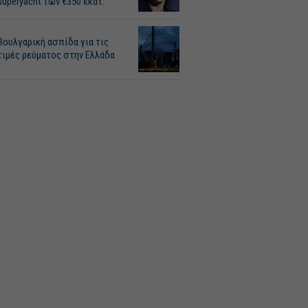
superyacht των €350 εκατ.
Βουλγαρική ασπίδα για τις
τιμές ρεύματος στην Ελλάδα