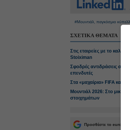
#Μουντιάλ, παγκόσμιο κύπελ
ΣΧΕΤΙΚΑ ΘΕΜΑΤΑ
Στις εταιρείες με το καλύ
Stoiximan
Σφοδρές αντιδράσεις στο σ
επενδυτές
Στα «μαχαίρια» FIFA και U
Μουντιάλ 2026: Στο μικρο
στοιχημάτων
Προσθέστε το euro2day