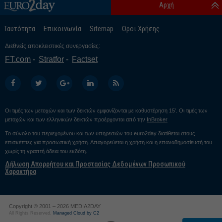
Αρχή
Ταυτότητα
Επικοινωνία
Sitemap
Οροι Χρήσης
Διεθνείς αποκλειστικές συνεργασίες:
FT.com
Stratfor
Factset
Οι τιμές των μετοχών και των δεικτών εμφανίζονται με καθυστέρηση 15’. Οι τιμές των
μετοχών και των ελληνικών δεικτών προέρχονται από την
InBroker
Το σύνολο του περιεχομένου και των υπηρεσιών του euro2day διατίθεται στους
επισκέπτες για προσωπική χρήση. Απαγορεύεται η χρήση και η επαναδημοσίευσή του
χωρίς τη γραπτή άδεια του εκδότη.
Δήλωση Απορρήτου και Προστασίας Δεδομένων Προσωπικού
Χαρακτήρα
Copyright © 2001 – 2026 MEDIA2DAY
All Rights Reserved.
Managed Cloud by C2