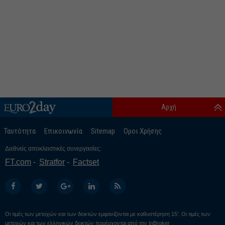
Αρχή
Ταυτότητα
Επικοινωνία
Sitemap
Οροι Χρήσης
Διεθνείς αποκλειστικές συνεργασίες:
FT.com
Stratfor
Factset
Οι τιμές των μετοχών και των δεικτών εμφανίζονται με καθυστέρηση 15’. Οι τιμές των
μετοχών και των ελληνικών δεικτών προέρχονται από την
InBroker