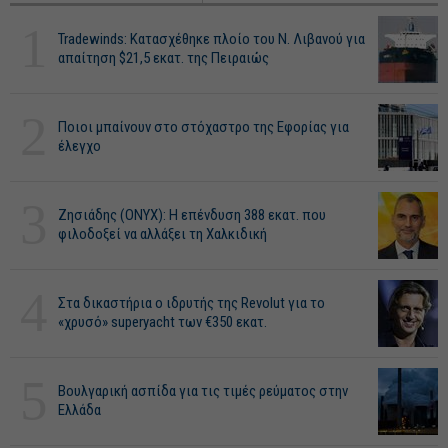
1
Tradewinds: Κατασχέθηκε πλοίο του Ν. Λιβανού για
απαίτηση $21,5 εκατ. της Πειραιώς
2
Ποιοι μπαίνουν στο στόχαστρο της Εφορίας για
έλεγχο
3
Ζησιάδης (ONYX): Η επένδυση 388 εκατ. που
φιλοδοξεί να αλλάξει τη Χαλκιδική
4
Στα δικαστήρια ο ιδρυτής της Revolut για το
«χρυσό» superyacht των €350 εκατ.
5
Βουλγαρική ασπίδα για τις τιμές ρεύματος στην
Ελλάδα