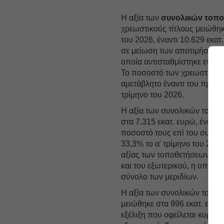
Η αξία των
συνολικών τοπ
χρεωστικούς τίτλους μειώθηκ
του 2026, έναντι 10.629 εκατ
σε μείωση των αποτιμήσεων 
οποία αντισταθμίστηκε εν μ
Το ποσοστό των χρεωστικών 
αμετάβλητο έναντι του προη
τρίμηνο του 2026.
Η αξία των συνολικών τοποθ
στα 7.315 εκατ. ευρώ, έναντι
ποσοστό τους επί του συνόλ
33,3% το α' τρίμηνο του 202
αξίας των τοποθετήσεων οφεί
και του εξωτερικού, η οποία 
σύνολο των μεριδίων.
Η αξία των συνολικών τοπο
μειώθηκε στα 996 εκατ. ευρώ
εξέλιξη που οφείλεται κυρί