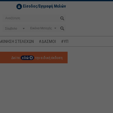
Είσοδος/Εγγραφή Μελών
Σύμβολο
ΚΙΝΗΣΗ ΣΤΕΛΕΧΩΝ
#ΔΑΣΜΟΙ
#ΥΠΟΚΛΟΠΕΣ
#ΠΛΗΘΩΡΙΣΜ
Δείτε
εδώ
την ειδική έκδοση