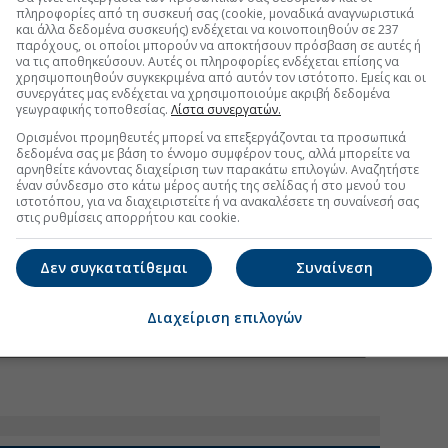
 συνολικών τοποθετήσεων σε μετοχές επί του
πληροφορίες από τη συσκευή σας (cookie, μοναδικά αναγνωριστικά
ρέμεινε σχεδόν αμετάβλητο έναντι του προηγουμένου
και άλλα δεδομένα συσκευής) ενδέχεται να κοινοποιηθούν σε 237
παρόχους, οι οποίοι μπορούν να αποκτήσουν πρόσβαση σε αυτές ή
το 4,5% το α' τρίμηνο του 2026.
να τις αποθηκεύσουν. Αυτές οι πληροφορίες ενδέχεται επίσης να
χρησιμοποιηθούν συγκεκριμένα από αυτόν τον ιστότοπο. Εμείς και οι
συνεργάτες μας ενδέχεται να χρησιμοποιούμε ακριβή δεδομένα
γεωγραφικής τοποθεσίας.
Λίστα συνεργατών.
Ορισμένοι προμηθευτές μπορεί να επεξεργάζονται τα προσωπικά
δεδομένα σας με βάση το έννομο συμφέρον τους, αλλά μπορείτε να
αρνηθείτε κάνοντας διαχείριση των παρακάτω επιλογών. Αναζητήστε
έναν σύνδεσμο στο κάτω μέρος αυτής της σελίδας ή στο μενού του
ιστοτόπου, για να διαχειριστείτε ή να ανακαλέσετε τη συναίνεσή σας
στις ρυθμίσεις απορρήτου και cookie.
Δεν συγκατατίθεμαι
Συναίνεση
Διαχείριση επιλογών