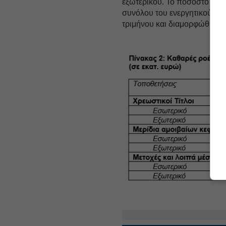
εξωτερικού. Το ποσοστό των
συνόλου του ενεργητικού πα
τριμήνου και διαμορφώθηκε σ