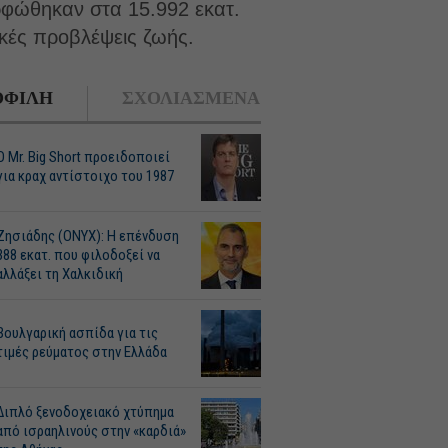
ορφώθηκαν στα 15.992 εκατ.
ικές προβλέψεις ζωής.
ΦΙΛΗ
ΣΧΟΛΙΑΣΜΕΝΑ
O Mr. Big Short προειδοποιεί
για κραχ αντίστοιχο του 1987
Ζησιάδης (ONYX): Η επένδυση
388 εκατ. που φιλοδοξεί να
αλλάξει τη Χαλκιδική
Βουλγαρική ασπίδα για τις
τιμές ρεύματος στην Ελλάδα
Διπλό ξενοδοχειακό χτύπημα
από ισραηλινούς στην «καρδιά»