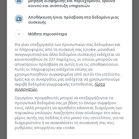
μέτρηση διαφήμισης και περιεχομένου, έρευνα
κοινού και ανάπτυξη υπηρεσιών
Αποθήκευση ή/και πρόσβαση στα δεδομένα μιας
συσκευής
Μάθετε περισσότερα
Θα γίνει επεξεργασία των προσωπικών σας δεδομένων και
οι πληροφορίες από τη συσκευή σας (cookie, μοναδικά
αναγνωριστικά και άλλα δεδομένα συσκευής) ενδέχεται να
κοινοποιηθούν σε 237 παρόχους, οι οποίοι μπορούν να
αποκτήσουν πρόσβαση σε αυτές ή να τις αποθηκεύσουν.
Αυτές οι πληροφορίες ενδέχεται επίσης να
χρησιμοποιηθούν συγκεκριμένα από αυτόν τον ιστότοπο.
Εμείς και οι συνεργάτες μας ενδέχεται να χρησιμοποιούμε
ακριβή δεδομένα γεωγραφικής τοποθεσίας.
Λίστα
συνεργατών.
Ορισμένοι προμηθευτές μπορεί να επεξεργάζονται τα
προσωπικά δεδομένα σας με βάση το έννομο συμφέρον
τους, αλλά μπορείτε να αρνηθείτε κάνοντας διαχείριση των
παρακάτω επιλογών. Αναζητήστε έναν σύνδεσμο στο κάτω
μέρος αυτής της σελίδας ή στο μενού του ιστοτόπου, για να
διαχειριστείτε ή να ανακαλέσετε τη συναίνεσή σας στις
ρυθμίσεις απορρήτου και cookie.